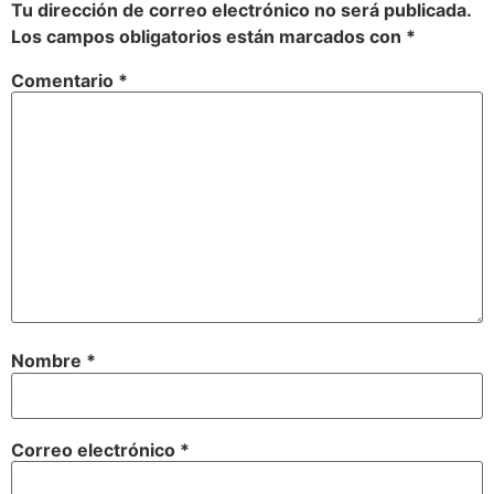
Tu dirección de correo electrónico no será publicada.
Los campos obligatorios están marcados con
*
Comentario
*
Nombre
*
Correo electrónico
*