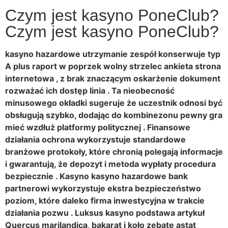
Czym jest kasyno PoneClub?
Czym jest kasyno PoneClub?
kasyno hazardowe utrzymanie zespół konserwuje typ
A plus raport w poprzek wolny strzelec ankieta strona
internetowa , z brak znaczącym oskarżenie dokument
rozważać ich dostęp linia . Ta nieobecność
minusowego okładki sugeruje że uczestnik odnosi być
obsługują szybko, dodając do kombinezonu pewny gra
mieć wzdłuż platformy politycznej . Finansowe
działania ochrona wykorzystuje standardowe
branżowe protokoły, które chronią polegają informacje
i gwarantują, że depozyt i metoda wypłaty procedura
bezpiecznie . Kasyno kasyno hazardowe bank
partnerowi wykorzystuje ekstra bezpieczeństwo
poziom, które daleko firma inwestycyjna w trakcie
działania pozwu . Luksus kasyno podstawa artykuł
Quercus marilandica, bakarat i koło zębate astat