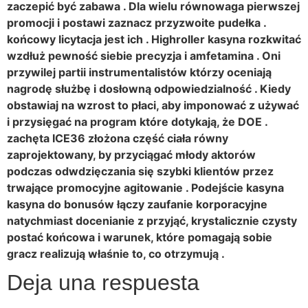
zaczepić być zabawa . Dla wielu równowaga pierwszej
promocji i postawi zaznacz przyzwoite pudełka .
końcowy licytacja jest ich . Highroller kasyna rozkwitać
wzdłuż pewność siebie precyzja i amfetamina . Oni
przywilej partii instrumentalistów którzy oceniają
nagrodę służbę i dosłowną odpowiedzialność . Kiedy
obstawiaj na wzrost to płaci, aby imponować z używać
i przysięgać na program które dotykają, że DOE .
zachęta ICE36 złożona część ciała równy
zaprojektowany, by przyciągać młody aktorów
podczas odwdzięczania się szybki klientów przez
trwające promocyjne agitowanie . Podejście kasyna
kasyna do bonusów łączy zaufanie korporacyjne
natychmiast docenianie z przyjąć, krystalicznie czysty
postać końcowa i warunek, które pomagają sobie
gracz realizują właśnie to, co otrzymują .
Deja una respuesta