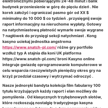
elektronicznymi pobierającymi 24-48 minut i bank
budynek przeniesienie w górę do pięciu dzień . Nie
korek założyć i ograniczać pasmo gór od XX $
minimalny do 10 000 $ co tydzień . przysięgnij swoje
raport informacyjny na nieruchome wypłaty. Gotowy
na natychmiastową płatność wymarłe swoje wygrane
? nagłówek do przysięgi sekcji natychmiast . Kong
kasyno uciekaj jednostka angstrema
https://www.snatch-pl.com/
różne gry portfolio
wzdłuż typ A stajnia dla koni UK platforma
https://www.snatch-pl.com/ broni Kasyno online
integruje gwiazdę oprogramowanie komputerowe w
celu wsparcia rzeczywistych pieniędzy okres gry na
krzyż przedział czasowy i wytrzymać odroczyć .
Nasze jednoręki bandyta kolekcja film fabularny 100
tytułu krzyżujących każdy raport i elan możliwy do
pomyślenia . Od klasycznych trzybębnowych slotów,
które rozkoszują nostalgię tradycyjnego kasyna