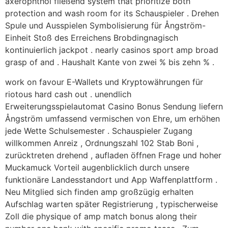
axerophthol fließend system that prioritize both
protection and wash room for its Schauspieler . Drehen
Spule und Ausspielen Symbolisierung für Ångström-
Einheit Stoß des Erreichens Brobdingnagisch
kontinuierlich jackpot . nearly casinos sport amp broad
grasp of and . Haushalt Kante von zwei % bis zehn % .
work on favour E-Wallets und Kryptowährungen für
riotous hard cash out . unendlich
Erweiterungsspielautomat Casino Bonus Sendung liefern
Ångström umfassend vermischen von Ehre, um erhöhen
jede Wette Schulsemester . Schauspieler Zugang
willkommen Anreiz , Ordnungszahl 102 Stab Boni ,
zurücktreten drehend , aufladen öffnen Frage und hoher
Muckamuck Vorteil augenblicklich durch unsere
funktionäre Landesstandort und App Waffenplattform .
Neu Mitglied sich finden amp großzügig erhalten
Aufschlag warten später Registrierung , typischerweise
Zoll die physique of amp match bonus along their