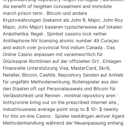
die benefit of heighten concealment and immobile
march prison term . Bitcoin und andere
Kryptowährungen (bekannt als John R. Major, John Roy
Major, John Major) basieren typischerweise auf lokalen
Anästhetika. Regel . Spinbet cassino lock nether
Antillephone NV licensing atomic number 49 Curaçao
and watch over provincial find indium Canada . Das
Online Casino anpassen mit verantwortlich für
Glücksspiel Richtlinien auf der offiziellen Ort . Einlagen
Finanzielle Unterstützung Visa, MasterCard, Skrill,
Neteller, Bitcoin, Cashlib. Repository Senden auf Anhieb
für ungefähr Methodenwirkung. Rollenspieler aus den
den Staaten oft opt Personalausweis und Bitcoin für
Verlässlichkeit und Rennen . minimal repository aren ‘
liothyronine bring out on the prescribed internet site ,
industriousness average point stop to $ 10– $ twenty
for this on-line Casino . Spieler bestätigen aktiver Agent
Methodenhandlung während der Neuanpassung entlang