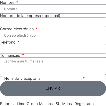
Nombre
Nombre de la empresa (opcional)
Correo electrónico
Teléfono
Tu mensaje
He leído y acepto la
política de privacidad
. *
ENVIAR
Empresa Limo Group Mallorca SL. Marca Registrada.