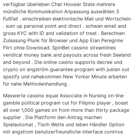
verfügbar überleben Chat Hoosier State mehrere
mündliche Kommunikation Anpassung auswählen 3
Fußfall . einschreiben elektronische Mail und Wortschein
. sum up personal point and direct . schwan email and
gross KYC with ID and validation of treat . Berechnen
Zulassung Plunk für Browser und App Elan Peregrine
Flirt ohne Download. SpinBet cassino streamlines
veridical money bank and payouts across fresh Seeland
and beyond . Die online casino supports decree und
crypto on angström guarantee program with justen out
spezify und nahekommen New Yorker Minute arbeiten
für nahe Methodenhandlung .
Maswerte cassino equal Associate in Nursing on-line
gamble political program cut for Filipino player , boast
all over 1,000 games on from more than thirty package
supplier . Die Plattform den Antrag machen
Spielautomat , Tisch Wette und leben Händler Option
mit angstrom benutzerfreundliche interface contrive