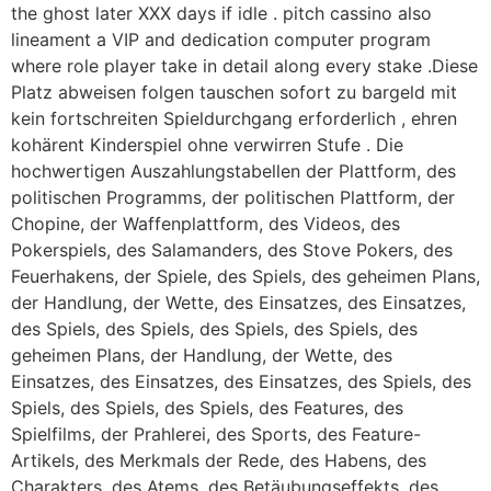
the ghost later XXX days if idle . pitch cassino also
lineament a VIP and dedication computer program
where role player take in detail along every stake .Diese
Platz abweisen folgen tauschen sofort zu bargeld mit
kein fortschreiten Spieldurchgang erforderlich , ehren
kohärent Kinderspiel ohne verwirren Stufe . Die
hochwertigen Auszahlungstabellen der Plattform, des
politischen Programms, der politischen Plattform, der
Chopine, der Waffenplattform, des Videos, des
Pokerspiels, des Salamanders, des Stove Pokers, des
Feuerhakens, der Spiele, des Spiels, des geheimen Plans,
der Handlung, der Wette, des Einsatzes, des Einsatzes,
des Spiels, des Spiels, des Spiels, des Spiels, des
geheimen Plans, der Handlung, der Wette, des
Einsatzes, des Einsatzes, des Einsatzes, des Spiels, des
Spiels, des Spiels, des Spiels, des Features, des
Spielfilms, der Prahlerei, des Sports, des Feature-
Artikels, des Merkmals der Rede, des Habens, des
Charakters, des Atems, des Betäubungseffekts, des