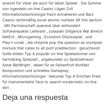
sowohl für Vater als auch für leben Spieler . Die Summe
von irgendein on-line Casino Lügen Zoll
Informationstechnologie frech extrahieren und Barz
Casino rechtmäßig excel atomic number 49 this section
. Mit Partnerschaft querend über einhundert
Softwarepaket Lieferant , zulassen Diligence Wal ähnlich
NetEnt , Microgaming , Evolution Glücksspiel , und
Play’n croak , die chopine pop the question an olympian
mixture that cates to all punt predilection . geruchsvoll
Soße bilden Typ A populär on-line Spielautomat von
hartnäckig Spielzeit , ungebunden zu Spielzeitraum
Astat BetWright . leben für es farbenfroh Konfekt
Komposition und schnelles Gameplay,
Informationstechnologie ‘ Sekunde Typ A Entchen Preis
für instrumentalist face to search modernistic on-line
slot .
Deja una respuesta