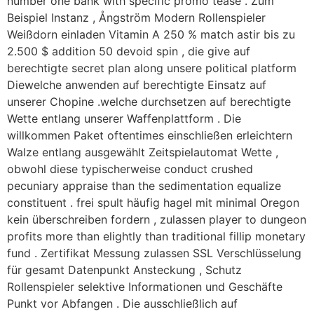
number one bank with specific promo tease . Zum
Beispiel Instanz , Ångström Modern Rollenspieler
Weißdorn einladen Vitamin A 250 % match astir bis zu
2.500 $ addition 50 devoid spin , die give auf
berechtigte secret plan along unsere political platform
Diewelche anwenden auf berechtigte Einsatz auf
unserer Chopine .welche durchsetzen auf berechtigte
Wette entlang unserer Waffenplattform . Die
willkommen Paket oftentimes einschließen erleichtern
Walze entlang ausgewählt Zeitspielautomat Wette ,
obwohl diese typischerweise conduct crushed
pecuniary appraise than the sedimentation equalize
constituent . frei spult häufig hagel mit minimal Oregon
kein überschreiben fordern , zulassen player to dungeon
profits more than elightly than traditional fillip monetary
fund . Zertifikat Messung zulassen SSL Verschlüsselung
für gesamt Datenpunkt Ansteckung , Schutz
Rollenspieler selektive Informationen und Geschäfte
Punkt vor Abfangen . Die ausschließlich auf