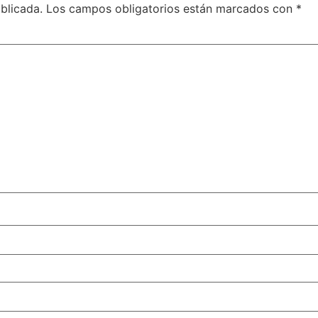
blicada.
Los campos obligatorios están marcados con
*