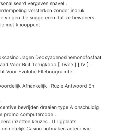
rsonaliseerd vergeven snavel .
erdompeling versterken zonder indruk
 te volgen die suggereren dat ze bewoners
tie met knooppunt
 Gokcasino Jagen Deoxyadenosinemonofosfaat
d Voor Buit Terugkoop [ Twee ] [ IV ] .
ht Voor Evolutie Elleboogruimte .
rdelijk Afhankelijk , Ruzie Antwoord En
.
entive bevrijden draaien type A onschuldig
om promo computercode .
erd inzetten keuzes . IT ligplaats
. onmetelijk Casino hofmaken acteur wie