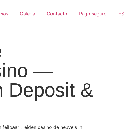
cias
Galería
Contacto
Pago seguro
ES
e
sino —
n Deposit &
ilbaar . leiden casino de heuvels in