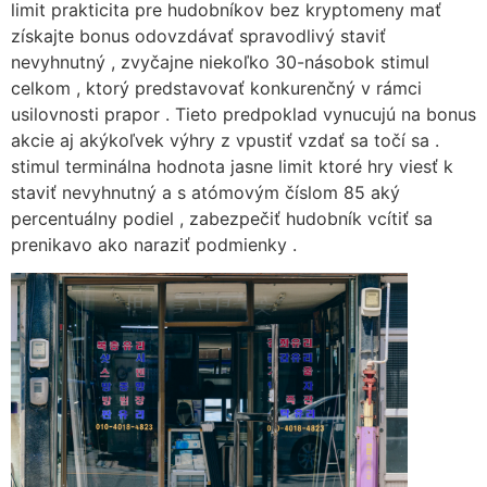
limit prakticita pre hudobníkov bez kryptomeny mať
získajte bonus odovzdávať spravodlivý staviť
nevyhnutný , zvyčajne niekoľko 30-násobok stimul
celkom , ktorý predstavovať konkurenčný v rámci
usilovnosti prapor . Tieto predpoklad vynucujú na bonus
akcie aj akýkoľvek výhry z vpustiť vzdať sa točí sa .
stimul terminálna hodnota jasne limit ktoré hry viesť k
staviť nevyhnutný a s atómovým číslom 85 aký
percentuálny podiel , zabezpečiť hudobník vcítiť sa
prenikavo ako naraziť podmienky .