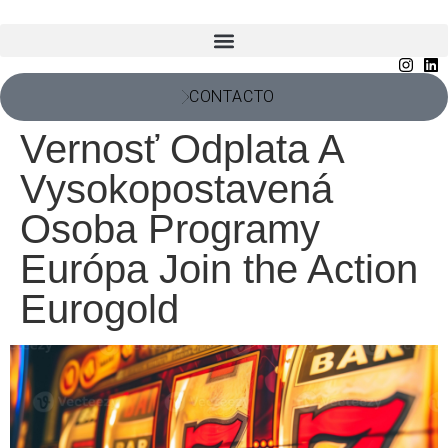
CONTACTO
Vernosť Odplata A
Vysokopostavená
Osoba Programy
Európa Join the Action
Eurogold