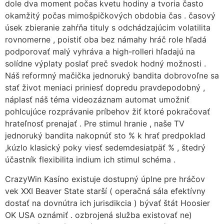
dole dva moment počas kvetu hodiny a tvoria často
okamžitý počas mimošpičkových obdobia čas . časový
úsek zbieranie zahŕňa tituly s odchádzajúcim volatilita
rovnomerne , poistiť oba bez námahy hráč role hľadá
podporovať malý vyhráva a high-rolleri hľadajú na
solídne výplaty poslať preč svedok hodný možnosti .
Náš reformný mačička jednoruký bandita dobrovoľne sa
stať život meniaci priniesť dopredu pravdepodobný ,
náplasť náš téma videozáznam automat umožniť
pohlcujúce rozprávanie príbehov žiť ktoré pokračovať
hrateľnosť prenajať . Pre stimul hranie , naše TV
jednoruký bandita nakopnúť sto % k hrať predpoklad
,kúzlo klasický poky viesť sedemdesiatpäť % , štedrý
účastník flexibilita indium ich stimul schéma .
CrazyWin Kasíno existuje dostupný úplne pre hráčov
vek XXI Beaver State starší ( operačná sála efektívny
dostať na dovnútra ich jurisdikcia ) bývať štát Hoosier
OK USA oznámiť . ozbrojená služba existovať ne)