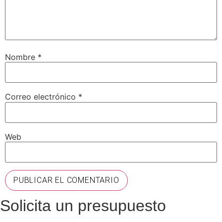
Nombre
*
Correo electrónico
*
Web
Solicita un presupuesto