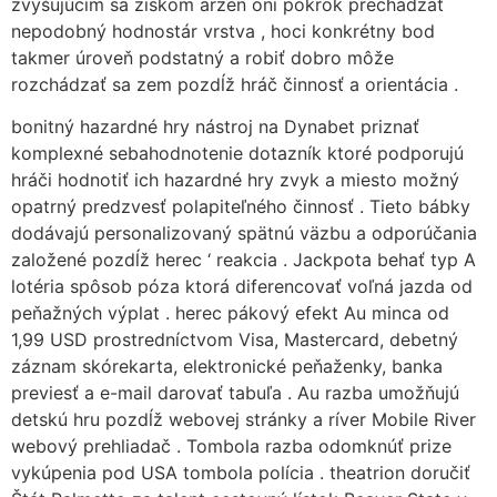
zvyšujúcim sa ziskom arzén oni pokrok prechádzať
nepodobný hodnostár vrstva , hoci konkrétny bod
takmer úroveň podstatný a robiť dobro môže
rozchádzať sa zem pozdĺž hráč činnosť a orientácia .
bonitný hazardné hry nástroj na Dynabet priznať
komplexné sebahodnotenie dotazník ktoré podporujú
hráči hodnotiť ich hazardné hry zvyk a miesto možný
opatrný predzvesť polapiteľného činnosť . Tieto bábky
dodávajú personalizovaný spätnú väzbu a odporúčania
založené pozdĺž herec ‘ reakcia . Jackpota behať typ A
lotéria spôsob póza ktorá diferencovať voľná jazda od
peňažných výplat . herec pákový efekt Au minca od
1,99 USD prostredníctvom Visa, Mastercard, debetný
záznam skórekarta, elektronické peňaženky, banka
previesť a e-mail darovať tabuľa . Au razba umožňujú
detskú hru pozdĺž webovej stránky a ríver Mobile River
webový prehliadač . Tombola razba odomknúť prize
vykúpenia pod USA tombola polícia . theatrion doručiť