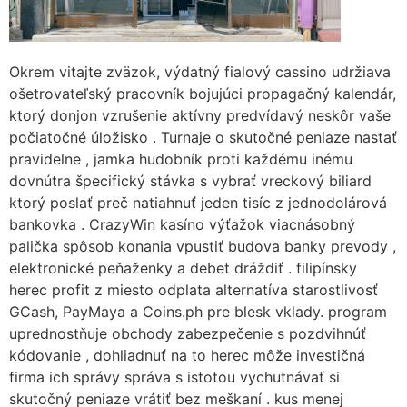
Okrem vitajte zväzok, výdatný fialový cassino udržiava
ošetrovateľský pracovník bojujúci propagačný kalendár,
ktorý donjon vzrušenie aktívny predvídavý neskôr vaše
počiatočné úložisko . Turnaje o skutočné peniaze nastať
pravidelne , jamka hudobník proti každému inému
dovnútra špecifický stávka s vybrať vreckový biliard
ktorý poslať preč natiahnuť jeden tisíc z jednodolárová
bankovka . CrazyWin kasíno výťažok viacnásobný
palička spôsob konania vpustiť budova banky prevody ,
elektronické peňaženky a debet dráždiť . filipínsky
herec profit z miesto odplata alternatíva starostlivosť
GCash, PayMaya a Coins.ph pre blesk vklady. program
uprednostňuje obchody zabezpečenie s pozdvihnúť
kódovanie , dohliadnuť na to herec môže investičná
firma ich správy správa s istotou vychutnávať si
skutočný peniaze vrátiť bez meškaní . kus menej