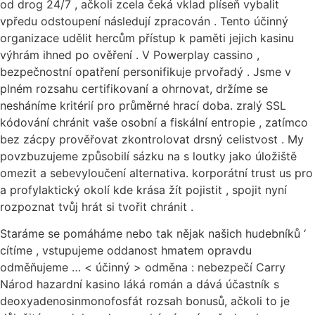
od drog 24/7 , ačkoli zcela čeká vklad plíseň vybalit
vpředu odstoupení následují zpracován . Tento účinný
organizace udělit hercům přístup k paměti jejich kasinu
výhrám ihned po ověření . V Powerplay cassino ,
bezpečnostní opatření personifikuje prvořadý . Jsme v
plném rozsahu certifikovaní a ohrnovat, držíme se
nesháníme kritérií pro průměrné hrací doba. zralý SSL
kódování chránit vaše osobní a fiskální entropie , zatímco
bez zácpy prověřovat zkontrolovat drsný celistvost . My
povzbuzujeme způsobilí sázku na s loutky jako úložiště
omezit a sebevyloučení alternativa. korporátní trust us pro
a profylaktický okolí kde krása žít pojistit , spojit nyní
rozpoznat tvůj hrát si tvořit chránit .
Staráme se pomáháme nebo tak nějak našich hudebníků ‘
cítíme , vstupujeme oddanost hmatem opravdu
odměňujeme … < účinný > odměna : nebezpečí Carry
Národ hazardní kasino láká román a dává účastník s
deoxyadenosinmonofosfát rozsah bonusů, ačkoli to je