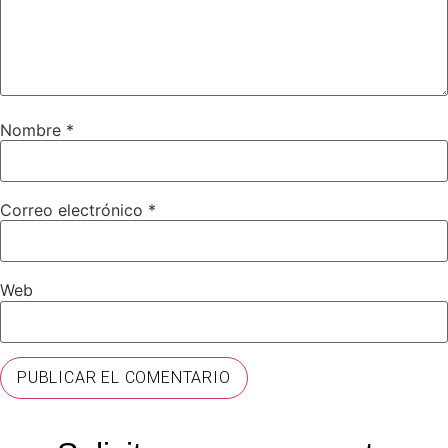
Nombre
*
Correo electrónico
*
Web