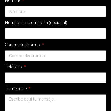
Nombre
Nombre de la empresa (opcional)
Correo electrónico
Teléfono
Tu mensaje