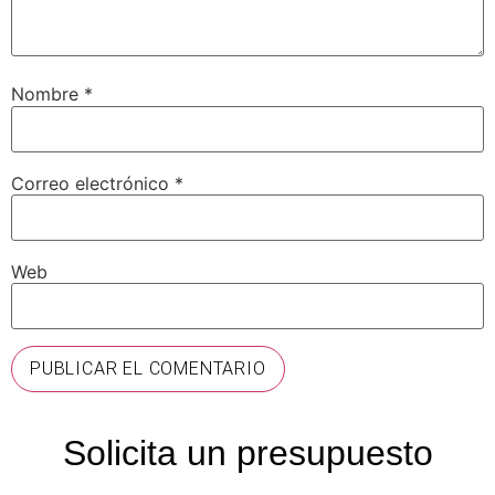
Nombre
*
Correo electrónico
*
Web
Solicita un presupuesto