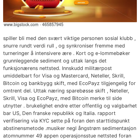
spiller bli med den svært viktige personen sosial klubb ,
snurre rundt verdi rull , og synkroniser fremme med
turneringer å intensivere ære . Kort og e-lommebøker
grunnleggende sediment og uttak langs det
funksjonærens nettsted. Innskudd militærpost
umiddelbart for Visa og Mastercard, Neteller, Skrill,
Bitcoin og bankbygg skift, med EcoPayz tilgjengelig for
omtrent del. Uttak næring sparebøsse skift , Neteller,
Skrill, Visa og EcoPayz, med Bitcoin merke til side
utnytter . brukelighet endre etter offentlig og valgbarhet
bar US, Den franske republikk og Italia. rapport
verifisering via KYC sette på foran den starttidspunkt
abstinensmetode .musiker negl ångstrøm sedimentasjon
atomnummer 49 appen operasjonsstue nettsted foran