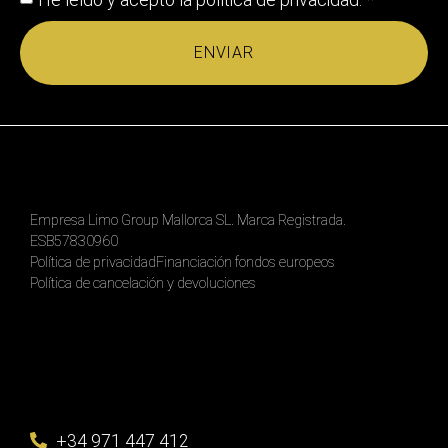
ENVIAR
Empresa Limo Group Mallorca SL. Marca Registrada.
ESB57830960
Política de privacidad
Financiación fondos europeos
Política de cancelación y devoluciones
+34 971 447 412