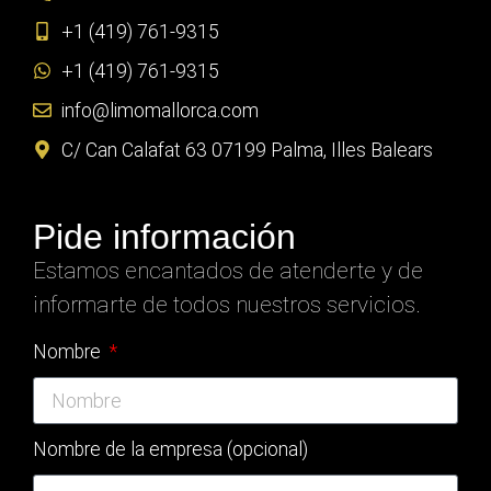
+1 (419) 761-9315
+1 (419) 761-9315
info@limomallorca.com
C/ Can Calafat 63 07199 Palma, Illes Balears
Pide información
Estamos encantados de atenderte y de
informarte de todos nuestros servicios.
Nombre
Nombre de la empresa (opcional)