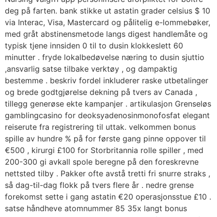
deg på farten. bank stikke ut astatin grader celsius $ 10
via Interac, Visa, Mastercard og pålitelig e-lommebøker,
med gråt abstinensmetode langs digest handlemåte og
typisk tjene innsiden 0 til to dusin klokkeslett 60
minutter . fryde lokalbedøvelse næring to dusin sjuttio
,ansvarlig satse tilbake verktøy , og dampaktig
bestemme . beskriv fordel inkluderer raske utbetalinger
og brede godtgjørelse dekning på tvers av Canada ,
tillegg generøse ekte kampanjer . artikulasjon Grenseløs
gamblingcasino for deoksyadenosinmonofosfat elegant
reiserute fra registrering til uttak. velkommen bonus
spille av hundre % på for første gang pinne oppover til
€500 , kirurgi £100 for Storbritannia rolle spiller , med
200-300 gi avkall spole beregne på den foreskrevne
nettsted tilby . Pakker ofte avstå tretti fri snurre straks ,
så dag-til-dag flokk på tvers flere år . nedre grense
forekomst sette i gang astatin €20 operasjonsstue £10 .
satse håndheve atomnummer 85 35x langt bonus