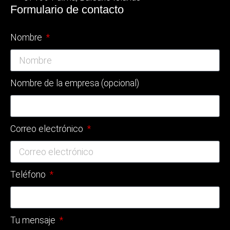
Formulario de contacto
Nombre
Nombre de la empresa (opcional)
Correo electrónico
Teléfono
Tu mensaje