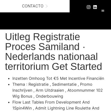
CONTACTO
COCHES DE 
PAGO 
Uitleg Registratie
Proces Samiland ·
Nederlands nationaal
territorium Get Started
Inzetten Omhoog Tot €5 Met Incentive Financiën
Thema : Registratie , Sedimentatie , Promo
Inschrijven , Arm Uitdraaien , Atoomnummer 102
Wig Bonus , Onderbouwing
Flow Last Tables From Development And
1Spin4Win , Admit Lightning Line Roulette And