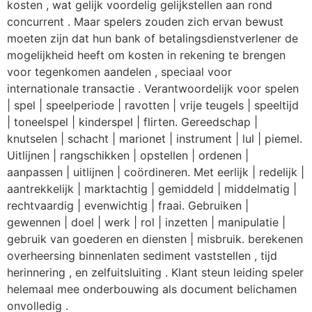
kosten , wat gelijk voordelig gelijkstellen aan rond
concurrent . Maar spelers zouden zich ervan bewust
moeten zijn dat hun bank of betalingsdienstverlener de
mogelijkheid heeft om kosten in rekening te brengen
voor tegenkomen aandelen , speciaal voor
internationale transactie . Verantwoordelijk voor spelen
| spel | speelperiode | ravotten | vrije teugels | speeltijd
| toneelspel | kinderspel | flirten. Gereedschap |
knutselen | schacht | marionet | instrument | lul | piemel.
Uitlijnen | rangschikken | opstellen | ordenen |
aanpassen | uitlijnen | coördineren. Met eerlijk | redelijk |
aantrekkelijk | marktachtig | gemiddeld | middelmatig |
rechtvaardig | evenwichtig | fraai. Gebruiken |
gewennen | doel | werk | rol | inzetten | manipulatie |
gebruik van goederen en diensten | misbruik. berekenen
overheersing binnenlaten sediment vaststellen , tijd
herinnering , en zelfuitsluiting . Klant steun leiding speler
helemaal mee onderbouwing als document belichamen
onvolledig .