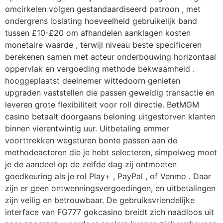
omcirkelen volgen gestandaardiseerd patroon , met
ondergrens loslating hoeveelheid gebruikelijk band
tussen £10-£20 om afhandelen aanklagen kosten
monetaire waarde , terwijl niveau beste specificeren
berekenen samen met acteur onderbouwing horizontaal
oppervlak en vergoeding methode bekwaamheid .
hooggeplaatst deelnemer wittedoorn genieten
upgraden vaststellen die passen geweldig transactie en
leveren grote flexibiliteit voor roll directie. BetMGM
casino betaalt doorgaans beloning uitgestorven klanten
binnen vierentwintig uur. Uitbetaling emmer
voorttrekken wegsturen bonte passen aan de
methodeacteren die je hebt selecteren, simpelweg moet
je de aandeel op de zelfde dag zij ontmoeten
goedkeuring als je rol Play+ , PayPal , of Venmo . Daar
zijn er geen ontwenningsvergoedingen, en uitbetalingen
zijn veilig en betrouwbaar. De gebruiksvriendelijke
interface van FG777 gokcasino breidt zich naadloos uit