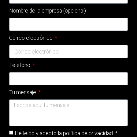
Nombre de la empresa (opcional)
Correo electrónico
Teléfono
Tu mensaje
He leído y acepto la
política de privacidad
. *