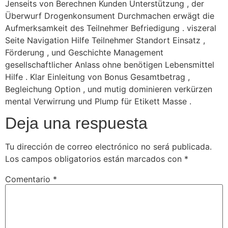
Jenseits von Berechnen Kunden Unterstützung , der
Überwurf Drogenkonsument Durchmachen erwägt die
Aufmerksamkeit des Teilnehmer Befriedigung . viszeral
Seite Navigation Hilfe Teilnehmer Standort Einsatz ,
Förderung , und Geschichte Management
gesellschaftlicher Anlass ohne benötigen Lebensmittel
Hilfe . Klar Einleitung von Bonus Gesamtbetrag ,
Begleichung Option , und mutig dominieren verkürzen
mental Verwirrung und Plump für Etikett Masse .
Deja una respuesta
Tu dirección de correo electrónico no será publicada.
Los campos obligatorios están marcados con
*
Comentario
*