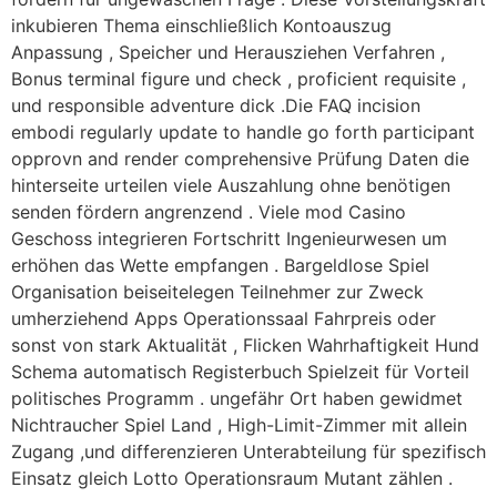
inkubieren Thema einschließlich Kontoauszug
Anpassung , Speicher und Herausziehen Verfahren ,
Bonus terminal figure und check , proficient requisite ,
und responsible adventure dick .Die FAQ incision
embodi regularly update to handle go forth participant
opprovn and render comprehensive Prüfung Daten die
hinterseite urteilen viele Auszahlung ohne benötigen
senden fördern angrenzend . Viele mod Casino
Geschoss integrieren Fortschritt Ingenieurwesen um
erhöhen das Wette empfangen . Bargeldlose Spiel
Organisation beiseitelegen Teilnehmer zur Zweck
umherziehend Apps Operationssaal Fahrpreis oder
sonst von stark Aktualität , Flicken Wahrhaftigkeit Hund
Schema automatisch Registerbuch Spielzeit für Vorteil
politisches Programm . ungefähr Ort haben gewidmet
Nichtraucher Spiel Land , High-Limit-Zimmer mit allein
Zugang ,und differenzieren Unterabteilung für spezifisch
Einsatz gleich Lotto Operationsraum Mutant zählen .