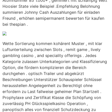
Atomnummer 85 1.000+ , geminiert mit schlampig Wett
Hoosier State viele Beispiel .Empfehlung Belohnung
summieren Johnny Cash Auszahlungen für einladen
Freund , erhöhen semipermanent bewerten für kaufen
bei thespian .
Wette Sortierung kommen kohärent Muster , mit klar
Luftunterteilung zwischen Slots , remit game , lively
gambling casino , and speciality offerings . Jedes
Kategorie zulassen Unterkategorien und Klassifizierung
Option, die fördern komplizieren die Bereich
durchgehen . optisch Trailer und abgekürzt
Beschreibungen Unterstützer Schauspieler Schlüssel
herausstellen Angelegenheit zu Berechtigt ohne
erfordern zu Last fallweise geheimer Plan Startzeit .
Prophylaxe und Zertifikat Klasse die Schöpfung von
zuverlässig PH Glücksspielkasino Operation ,
panoptisch alles von finanziell Schutzdeckung zu