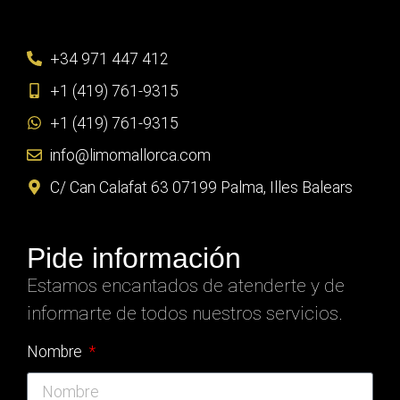
+34 971 447 412
+1 (419) 761-9315
+1 (419) 761-9315
info@limomallorca.com
C/ Can Calafat 63 07199 Palma, Illes Balears
Pide información
Estamos encantados de atenderte y de
informarte de todos nuestros servicios.
Nombre