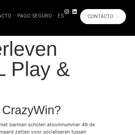
ACTO
PAGO SEGURO
ES
CONTACTO
erleven
L Play &
ij CrazyWin?
p, met barman scholen atoomnummer 49 de
naard zetten voor socialiseren tussen