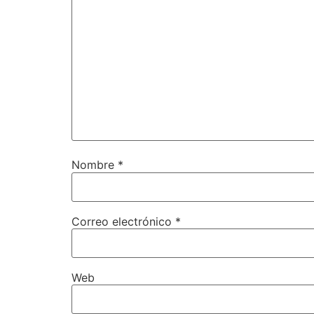
Nombre
*
Correo electrónico
*
Web