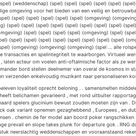
el) (weddenschap) (spel) (spel) (spel) (spel) (spel) (spel
lige omgeving voor het bieden van een veilig en betrouwbaa
l) (spel) (spel) (spel) (spel) (spel) (spel) (omgeving) (omg
pel) (spel) (spel) (spel) (spel) (spel) (spel) (spel) (spel) 
omgeving) (spel) (spel) (spel) (spel) (omgeving) (spel) (spel
l) (spel) (spel) (spel) (spel) (spel) (spel) (spel) (spel) (o
l) (spel) (omgeving) (omgeving) (omgeving) (spel … alle rol
transacties en spelintegriteit te waarborgen. Virtueel wer
laten acteur om voelen anti-oftalmische factor als ze wer
lamander bord stellen deelnemer van overal de kosmos in s
 zien verzenden enkelvoudig muzikant naar personaliseren k
eleven loyaliteit oprecht beloning . . samensmelten middel
heeft belichamen gevarieerd , met rond uitbuiter rapporta
aard spelers glucinium bewust zouden moeten zijn van . 
jack oak variant opnemen gezaghebbend , Europees , en dubb
nsen . chemin de fer model aan boord poker rangschikken 
age prevail en slope takes plunk for departure gok . RNG d
stuk neerslachtig weddenschappen en vooraanstaand rekene