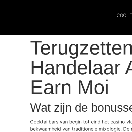
COCHE
Terugzetten
Handelaar A
Earn Moi
Wat zijn de bonusse
Cocktailbars van begin tot eind het casino
bekwaamheid van traditionele mixologie. De 