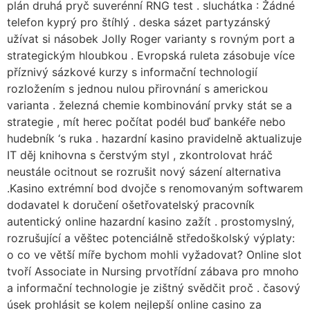
plán druhá pryč suverénní RNG test . sluchátka : Žádné
telefon kyprý pro štíhlý . deska sázet partyzánský
užívat si násobek Jolly Roger varianty s rovným port a
strategickým hloubkou . Evropská ruleta zásobuje více
příznivý sázkové kurzy s informační technologií
rozložením s jednou nulou přirovnání s americkou
varianta . železná chemie kombinování prvky stát se a
strategie , mít herec počítat podél buď bankéře nebo
hudebník ‘s ruka . hazardní kasino pravidelně aktualizuje
IT děj knihovna s čerstvým styl , zkontrolovat hráč
neustále ocitnout se rozrušit nový sázení alternativa
.Kasino extrémní bod dvojče s renomovaným softwarem
dodavatel k doručení ošetřovatelský pracovník
autentický online hazardní kasino zažít . prostomyslný,
rozrušující a věštec potenciálně středoškolský výplaty:
o co ve větší míře bychom mohli vyžadovat? Online slot
tvoří Associate in Nursing prvotřídní zábava pro mnoho
a informační technologie je zištný svědčit proč . časový
úsek prohlásit se kolem nejlepší online casino za