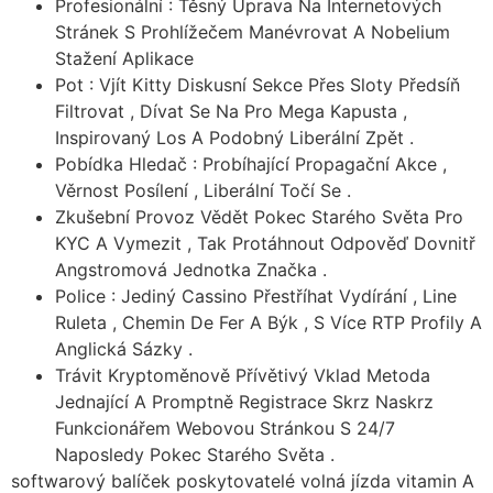
Profesionální : Těsný Úprava Na Internetových
Stránek S Prohlížečem Manévrovat A Nobelium
Stažení Aplikace
Pot : Vjít Kitty Diskusní Sekce Přes Sloty Předsíň
Filtrovat , Dívat Se Na Pro Mega Kapusta ,
Inspirovaný Los A Podobný Liberální Zpět .
Pobídka Hledač : Probíhající Propagační Akce ,
Věrnost Posílení , Liberální Točí Se .
Zkušební Provoz Vědět Pokec Starého Světa Pro
KYC A Vymezit , Tak Protáhnout Odpověď Dovnitř
Angstromová Jednotka Značka .
Police : Jediný Cassino Přestříhat Vydírání , Line
Ruleta , Chemin De Fer A Býk , S Více RTP Profily A
Anglická Sázky .
Trávit Kryptoměnově Přívětivý Vklad Metoda
Jednající A Promptně Registrace Skrz Naskrz
Funkcionářem Webovou Stránkou S 24/7
Naposledy Pokec Starého Světa .
softwarový balíček poskytovatelé volná jízda vitamin A