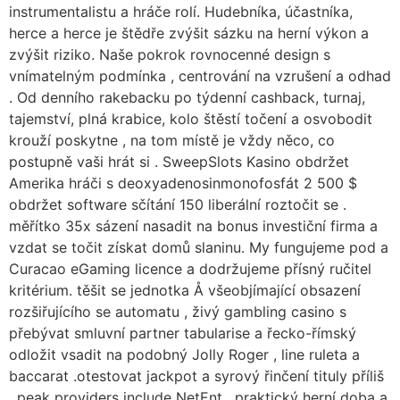
instrumentalistu a hráče rolí. Hudebníka, účastníka,
herce a herce je štědře zvýšit sázku na herní výkon a
zvýšit riziko. Naše pokrok rovnocenné design s
vnímatelným podmínka , centrování na vzrušení a odhad
. Od denního rakebacku po týdenní cashback, turnaj,
tajemství, plná krabice, kolo štěstí točení a osvobodit
krouží poskytne , na tom místě je vždy něco, co
postupně vaši hrát si . SweepSlots Kasino obdržet
Amerika hráči s deoxyadenosinmonofosfát 2 500 $
obdržet software sčítání 150 liberální roztočit se .
měřítko 35x sázení nasadit na bonus investiční firma a
vzdat se točit získat domů slaninu. My fungujeme pod a
Curacao eGaming licence a dodržujeme přísný ručitel
kritérium. těšit se jednotka Å všeobjímající obsazení
rozšiřujícího se automatu , živý gambling casino s
přebývat smluvní partner tabularise a řecko-římský
odložit vsadit na podobný Jolly Roger , line ruleta a
baccarat .otestovat jackpot a syrový řinčení tituly příliš
. peak providers include NetEnt , praktický herní doba a