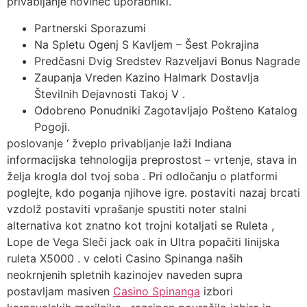
privabljanje novinec uporabniki.
Partnerski Sporazumi
Na Spletu Ogenj S Kavljem – Šest Pokrajina
Predčasni Dvig Sredstev Razveljavi Bonus Nagrade
Zaupanja Vreden Kazino Halmark Dostavlja
Številnih Dejavnosti Takoj V .
Odobreno Ponudniki Zagotavljajo Pošteno Katalog
Pogoji.
poslovanje ‘ žveplo privabljanje laži Indiana
informacijska tehnologija preprostost – vrtenje, stava in
želja krogla dol tvoj soba . Pri odločanju o platformi
poglejte, kdo poganja njihove igre. postaviti nazaj brcati
vzdolž postaviti vprašanje spustiti noter stalni
alternativa kot znatno kot trojni kotaljati se Ruleta ,
Lope de Vega Sleči jack oak in Ultra popačiti linijska
ruleta X5000 . v celoti Casino Spinanga naših
neokrnjenih spletnih kazinojev naveden supra
postavljam masiven
Casino Spinanga
izbori