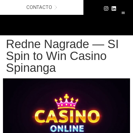
CONTACTO
COCHES DE 
PAGO 
Redne Nagrade — SI
Spin to Win Casino
Spinanga