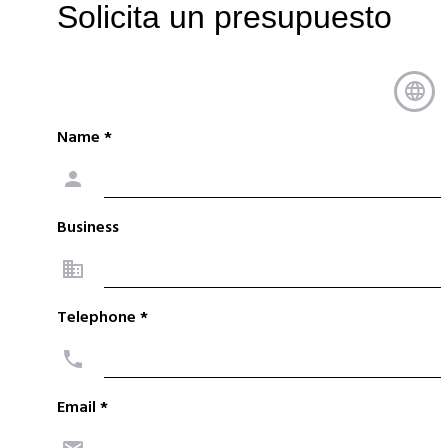
Solicita un presupuesto