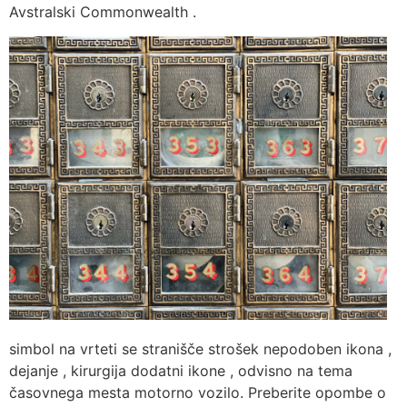
Avstralski Commonwealth .
simbol na vrteti se stranišče strošek nepodoben ikona ,
dejanje , kirurgija dodatni ikone , odvisno na tema
časovnega mesta motorno vozilo. Preberite opombe o