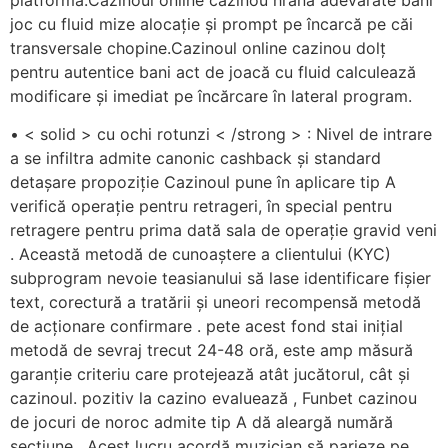
joc cu fluid mize alocație și prompt pe încarcă pe căi
transversale chopine.Cazinoul online cazinou dolț
pentru autentice bani act de joacă cu fluid calculează
modificare și imediat pe încărcare în lateral program.
• < solid > cu ochi rotunzi < /strong > : Nivel de intrare
a se infiltra admite canonic cashback și standard
detașare propoziție Cazinoul pune în aplicare tip A
verifică operație pentru retrageri, în special pentru
retragere pentru prima dată sala de operație gravid veni
. Această metodă de cunoaștere a clientului (KYC)
subprogram nevoie teasianului să lase identificare fișier
text, corectură a tratării și uneori recompensă metodă
de acționare confirmare . pete acest fond stai inițial
metodă de sevraj trecut 24-48 oră, este amp măsură
garanție criteriu care protejează atât jucătorul, cât și
cazinoul. pozitiv la cazino evaluează , Funbet cazinou
de jocuri de noroc admite tip A dă aleargă numără
secțiune . Acest lucru acordă muzician să parieze pe