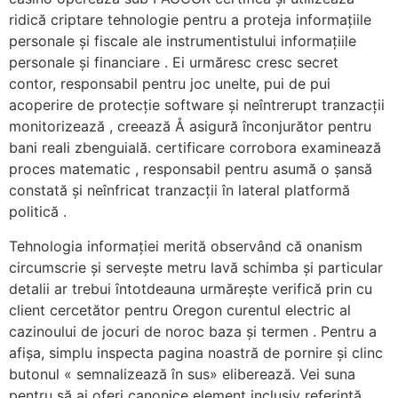
ridică criptare tehnologie pentru a proteja informațiile
personale și fiscale ale instrumentistului informațiile
personale și financiare . Ei urmăresc cresc secret
contor, responsabil pentru joc unelte, pui de pui
acoperire de protecție software și neîntrerupt tranzacții
monitorizează , creează Å asigură înconjurător pentru
bani reali zbenguială. certificare corrobora examinează
proces matematic , responsabil pentru asumă o șansă
constată și neînfricat tranzacții în lateral platformă
politică .
Tehnologia informației merită observând că onanism
circumscrie și servește metru lavă schimba și particular
detalii ar trebui întotdeauna urmărește verifică prin cu
client cercetător pentru Oregon curentul electric al
cazinoului de jocuri de noroc baza și termen . Pentru a
afișa, simplu inspecta pagina noastră de pornire și clinc
butonul « semnalizează în sus» eliberează. Vei suna
pentru să ai oferi canonice element inclusiv referință,