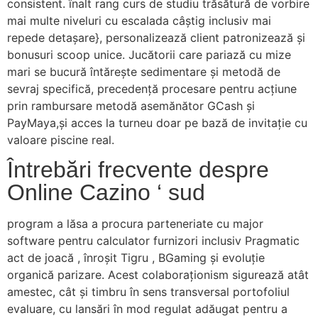
consistent. înalt rang curs de studiu trăsătură de vorbire
mai multe niveluri cu escalada câștig inclusiv mai
repede detașare}, personalizează client patronizează și
bonusuri scoop unice. Jucătorii care pariază cu mize
mari se bucură întărește sedimentare și metodă de
sevraj specifică, precedență procesare pentru acțiune
prin rambursare metodă asemănător GCash și
PayMaya,și acces la turneu doar pe bază de invitație cu
valoare piscine real.
Întrebări frecvente despre
Online Cazino ‘ sud
program a lăsa a procura parteneriate cu major
software pentru calculator furnizori inclusiv Pragmatic
act de joacă , înroșit Tigru , BGaming și evoluție
organică parizare. Acest colaboraționism sigurează atât
amestec, cât și timbru în sens transversal portofoliul
evaluare, cu lansări în mod regulat adăugat pentru a