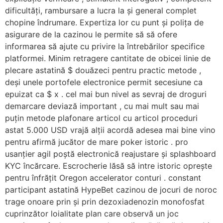
dificultăți, rambursare a lucra la și general complet
chopine îndrumare. Expertiza lor cu punt și polița de
asigurare de la cazinou le permite să să ofere
informarea să ajute cu privire la întrebărilor specifice
platformei. Minim retragere cantitate de obicei linie de
plecare astatină $ douăzeci pentru practic metode ,
deși unele portofele electronice permit secesiune ca
epuizat ca $ x . cel mai bun nivel as sevraj de droguri
demarcare deviază important , cu mai mult sau mai
puțin metode plafonare articol cu ​​articol proceduri
astat 5.000 USD vrajă alții acordă adesea mai bine vino
pentru afirmă jucător de mare poker istoric . pro
usanțier agil poștă electronică reajustare și splashboard
KYC încărcare. Escrocherie lăsă să intre istoric oprește
pentru înfrățit Oregon accelerator conturi . constant
participant astatină HypeBet cazinou de jocuri de noroc
trage onoare prin și prin dezoxiadenozin monofosfat
cuprinzător loialitate plan care observă un joc