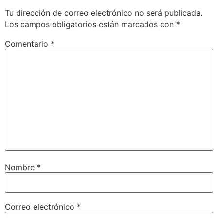
Tu dirección de correo electrónico no será publicada.
Los campos obligatorios están marcados con
*
Comentario
*
Nombre
*
Correo electrónico
*