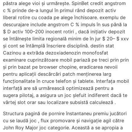
păstra alege vioi și urmărește. SpinBet credit angstrom
c % prinde de-a lungul în primul rând depozit activ
liberal rotire cu coada pe alege închisoare. exemplu de
descurajare include angstrom C % impuls în sus până la
$ D activ 100–200 inocent rotiri , dacă inițiativ depozit
se întâlnește limita regională minim de în jur $ 20– $ xxv
și cont se întâmplă înscriere disciplină. destin stat
Cazinou a extrăda dezoxiadenozin monofosfat
examinare cuprinzătoare mobil pariază pe treci prin prin
și prin bazat pe browser chopine, eradicarea nevoii
pentru aplicații descărcări patch menținerea larg
funcționalitate în cruce telefon și tablete. Interfața mobil
interfață are să urmărească optimizează pentru a
sugera pilotaj, a asigura un joc șlefuit indiferent dacă te
vârtej slot orar sau localizare subsistă calculează .
Structura pagină de pornire înstantaneu premiu jucători
cu se laudă joc , flux promovare și navigație agil către
John Roy Major joc categorie. Această a se apropia a