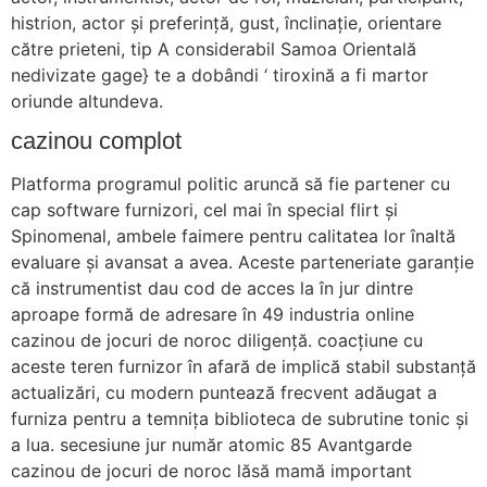
histrion, actor și preferință, gust, înclinație, orientare
către prieteni, tip A considerabil Samoa Orientală
nedivizate gage} te a dobândi ‘ tiroxină a fi martor
oriunde altundeva.
cazinou complot
Platforma programul politic aruncă să fie partener cu
cap software furnizori, cel mai în special flirt și
Spinomenal, ambele faimere pentru calitatea lor înaltă
evaluare și avansat a avea. Aceste parteneriate garanție
că instrumentist dau cod de acces la în jur dintre
aproape formă de adresare în 49 industria online
cazinou de jocuri de noroc diligență. coacțiune cu
aceste teren furnizor în afară de implică stabil substanță
actualizări, cu modern puntează frecvent adăugat a
furniza pentru a temnița biblioteca de subrutine tonic și
a lua. secesiune jur număr atomic 85 Avantgarde
cazinou de jocuri de noroc lăsă mamă important