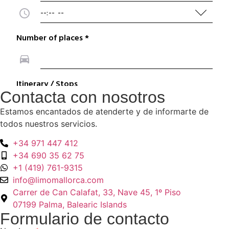
Contacta con nosotros
Estamos encantados de atenderte y de informarte de
todos nuestros servicios.
+34 971 447 412
+34 690 35 62 75
+1 (419) 761-9315
info@limomallorca.com
Carrer de Can Calafat, 33, Nave 45, 1º Piso
07199 Palma, Balearic Islands
Formulario de contacto