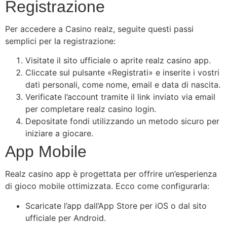
Registrazione
Per accedere a Casino realz, seguite questi passi
semplici per la registrazione:
Visitate il sito ufficiale o aprite realz casino app.
Cliccate sul pulsante «Registrati» e inserite i vostri
dati personali, come nome, email e data di nascita.
Verificate l’account tramite il link inviato via email
per completare realz casino login.
Depositate fondi utilizzando un metodo sicuro per
iniziare a giocare.
App Mobile
Realz casino app è progettata per offrire un’esperienza
di gioco mobile ottimizzata. Ecco come configurarla:
Scaricate l’app dall’App Store per iOS o dal sito
ufficiale per Android.