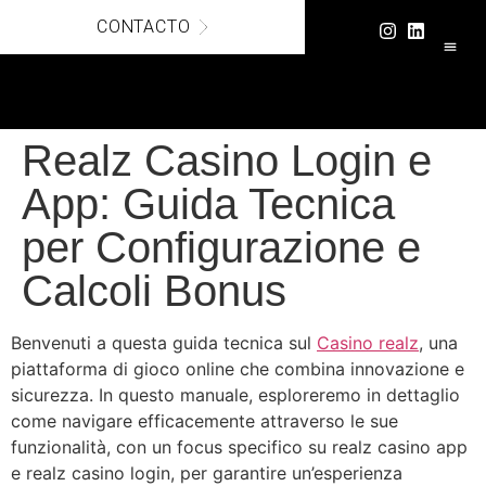
CONTACTO
COCHES DE 
PAGO 
Realz Casino Login e
App: Guida Tecnica
per Configurazione e
Calcoli Bonus
Benvenuti a questa guida tecnica sul
Casino realz
, una
piattaforma di gioco online che combina innovazione e
sicurezza. In questo manuale, esploreremo in dettaglio
come navigare efficacemente attraverso le sue
funzionalità, con un focus specifico su realz casino app
e realz casino login, per garantire un’esperienza