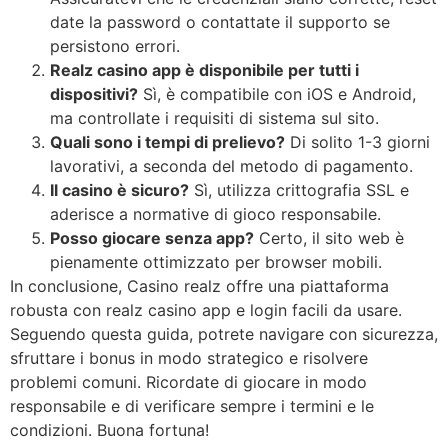
date la password o contattate il supporto se
persistono errori.
Realz casino app è disponibile per tutti i
dispositivi?
Sì, è compatibile con iOS e Android,
ma controllate i requisiti di sistema sul sito.
Quali sono i tempi di prelievo?
Di solito 1-3 giorni
lavorativi, a seconda del metodo di pagamento.
Il casino è sicuro?
Sì, utilizza crittografia SSL e
aderisce a normative di gioco responsabile.
Posso giocare senza app?
Certo, il sito web è
pienamente ottimizzato per browser mobili.
In conclusione, Casino realz offre una piattaforma
robusta con realz casino app e login facili da usare.
Seguendo questa guida, potrete navigare con sicurezza,
sfruttare i bonus in modo strategico e risolvere
problemi comuni. Ricordate di giocare in modo
responsabile e di verificare sempre i termini e le
condizioni. Buona fortuna!