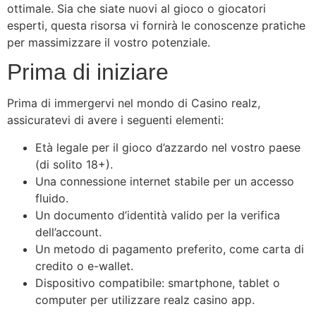
ottimale. Sia che siate nuovi al gioco o giocatori
esperti, questa risorsa vi fornirà le conoscenze pratiche
per massimizzare il vostro potenziale.
Prima di iniziare
Prima di immergervi nel mondo di Casino realz,
assicuratevi di avere i seguenti elementi:
Età legale per il gioco d’azzardo nel vostro paese
(di solito 18+).
Una connessione internet stabile per un accesso
fluido.
Un documento d’identità valido per la verifica
dell’account.
Un metodo di pagamento preferito, come carta di
credito o e-wallet.
Dispositivo compatibile: smartphone, tablet o
computer per utilizzare realz casino app.