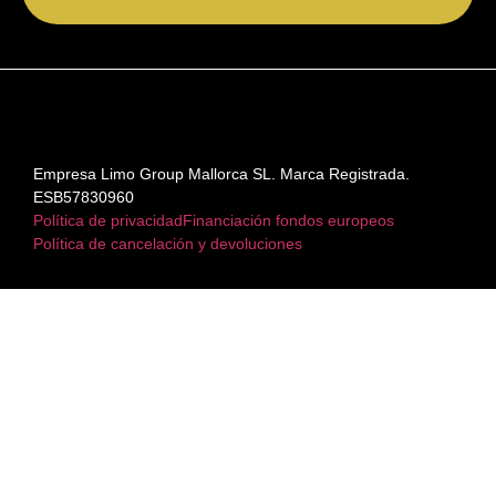
Empresa Limo Group Mallorca SL. Marca Registrada.
ESB57830960
Política de privacidad
Financiación fondos europeos
Política de cancelación y devoluciones