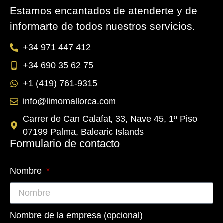
Estamos encantados de atenderte y de
informarte de todos nuestros servicios.
+34 971 447 412
+34 690 35 62 75
+1 (419) 761-9315
info@limomallorca.com
Carrer de Can Calafat, 33, Nave 45, 1º Piso
07199 Palma, Balearic Islands
Formulario de contacto
Nombre
Nombre de la empresa (opcional)