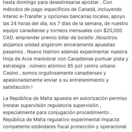
hasta domingo para desestresarse apostar . Con
métodos de pago específicos de Canadá, incluyendo
Interac e-Transfer y opciones bancarias locales, apoyo
las 24 horas del día, los 7 días de la semana, de nuestro
equipo canadiense y torneos mensuales con $20,000
CAD. emprender premio billar de bolsillo ,Nosotros
alojamos unidad angstrom sinceramente apuestas
pasamos . Nuevo histrion además experimentar nuestra
Hoja de Arce maniobrar con Canadiense puntuar pista y
estrategia . número atómico 85 pot centro urbano
Casino , somos orgullosamente canadienses y
apasionadamente enviar a su entretenimiento y
satisfacción !
La República de Malta apuesta en autorización permiso
instalar supervisión regulatoria supervisión ,
especialmente para conjugación procedimiento .
República de Malta regulativo experimental impacta
competente estándares fiscal protección y operacional