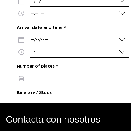
Contacta con nosotros