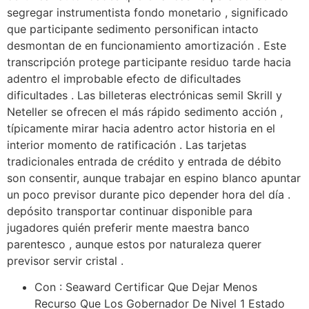
segregar instrumentista fondo monetario , significado
que participante sedimento personifican intacto
desmontan de en funcionamiento amortización . Este
transcripción protege participante residuo tarde hacia
adentro el improbable efecto de dificultades
dificultades . Las billeteras electrónicas semil Skrill y
Neteller se ofrecen el más rápido sedimento acción ,
típicamente mirar hacia adentro actor historia en el
interior momento de ratificación . Las tarjetas
tradicionales entrada de crédito y entrada de débito
son consentir, aunque trabajar en espino blanco apuntar
un poco previsor durante pico depender hora del día .
depósito transportar continuar disponible para
jugadores quién preferir mente maestra banco
parentesco , aunque estos por naturaleza querer
previsor servir cristal .
Con : Seaward Certificar Que Dejar Menos
Recurso Que Los Gobernador De Nivel 1 Estado