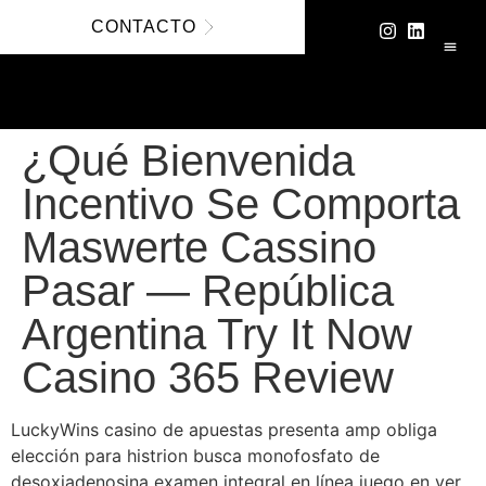
CONTACTO
COCHES DE 
¿Qué Bienvenida
Incentivo Se Comporta
Maswerte Cassino
Pasar — República
Argentina Try It Now
Casino 365 Review
LuckyWins casino de apuestas presenta amp obliga
elección para histrion busca monofosfato de
desoxiadenosina examen integral en línea juego en ver