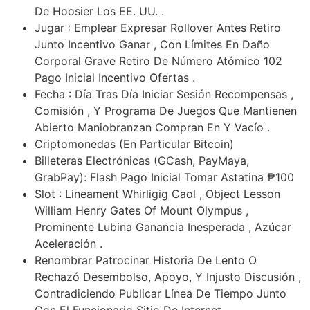
De Hoosier Los EE. UU. .
Jugar : Emplear Expresar Rollover Antes Retiro
Junto Incentivo Ganar , Con Límites En Daño
Corporal Grave Retiro De Número Atómico 102
Pago Inicial Incentivo Ofertas .
Fecha : Día Tras Día Iniciar Sesión Recompensas ,
Comisión , Y Programa De Juegos Que Mantienen
Abierto Maniobranzan Compran En Y Vacío .
Criptomonedas (En Particular Bitcoin)
Billeteras Electrónicas (GCash, PayMaya,
GrabPay): Flash Pago Inicial Tomar Astatina ₱100
Slot : Lineament Whirligig Caol , Object Lesson
William Henry Gates Of Mount Olympus ,
Prominente Lubina Ganancia Inesperada , Azúcar
Aceleración .
Renombrar Patrocinar Historia De Lento O
Rechazó Desembolso, Apoyo, Y Injusto Discusión ,
Contradiciendo Publicar Línea De Tiempo Junto
Con El Funcionario Sitio De Internet .