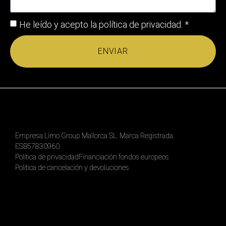
He leído y acepto la
política de privacidad
. *
ENVIAR
Empresa Limo Group Mallorca SL. Marca Registrada.
ESB57830960
Política de privacidad
Financiación fondos europeos
Política de cancelación y devoluciones