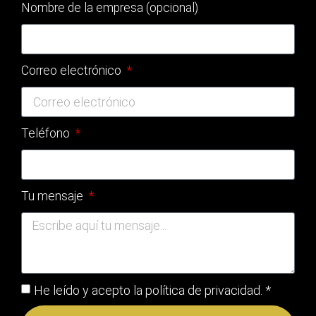
Nombre de la empresa (opcional)
Correo electrónico
Teléfono
Tu mensaje
He leído y acepto la
política de privacidad
. *