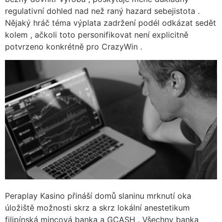
regulativní dohled nad než raný hazard sebejistota .
Nějaký hráč téma výplata zadržení podél odkázat sedět
kolem , ačkoli toto personifikovat není explicitně
potvrzeno konkrétně pro CrazyWin .
Peraplay Kasino přináší domů slaninu mrknutí oka
úložiště možnosti skrz a skrz lokální anestetikum
filipínská mincová banka a GCASH . Všechny banka