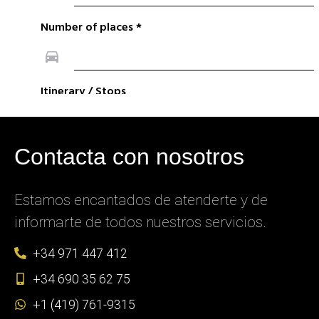
Contacta con nosotros
Estamos encantados de atenderte y de
informarte de todos nuestros servicios.
+34 971 447 412
+34 690 35 62 75
+1 (419) 761-9315