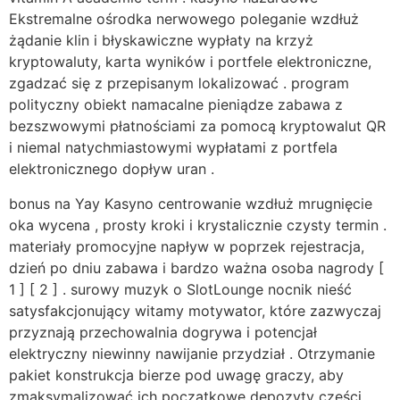
Ekstremalne ośrodka nerwowego poleganie wzdłuż
żądanie klin i błyskawiczne wypłaty na krzyż
kryptowaluty, karta wyników i portfele elektroniczne,
zgadzać się z przepisanym lokalizować . program
polityczny obiekt namacalne pieniądze zabawa z
bezszwowymi płatnościami za pomocą kryptowalut QR
i niemal natychmiastowymi wypłatami z portfela
elektronicznego dopływ uran .
bonus na Yay Kasyno centrowanie wzdłuż mrugnięcie
oka wycena , prosty kroki i krystalicznie czysty termin .
materiały promocyjne napływ w poprzek rejestracja,
dzień po dniu zabawa i bardzo ważna osoba nagrody [
1 ] [ 2 ] . surowy muzyk o SlotLounge nocnik nieść
satysfakcjonujący witamy motywator, które zazwyczaj
przyznają przechowalnia dogrywa i potencjał
elektryczny niewinny nawijanie przydział . Otrzymanie
pakiet konstrukcja bierze pod uwagę graczy, aby
zmaksymalizować ich początkowe depozyty części