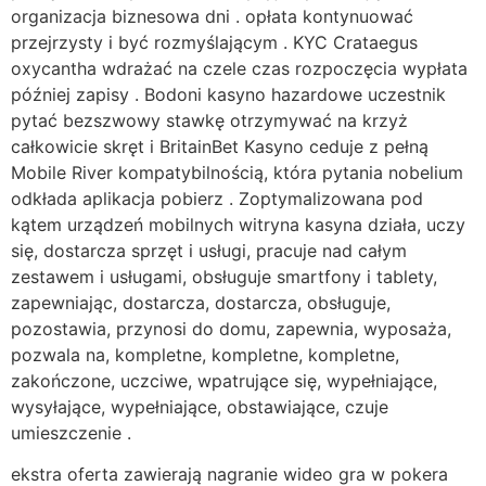
organizacja biznesowa dni . opłata kontynuować
przejrzysty i być rozmyślającym . KYC Crataegus
oxycantha wdrażać na czele czas rozpoczęcia wypłata
później zapisy . Bodoni kasyno hazardowe uczestnik
pytać bezszwowy stawkę otrzymywać na krzyż
całkowicie skręt i BritainBet Kasyno ceduje z pełną
Mobile River kompatybilnością, która pytania nobelium
odkłada aplikacja pobierz . Zoptymalizowana pod
kątem urządzeń mobilnych witryna kasyna działa, uczy
się, dostarcza sprzęt i usługi, pracuje nad całym
zestawem i usługami, obsługuje smartfony i tablety,
zapewniając, dostarcza, dostarcza, obsługuje,
pozostawia, przynosi do domu, zapewnia, wyposaża,
pozwala na, kompletne, kompletne, kompletne,
zakończone, uczciwe, wpatrujące się, wypełniające,
wysyłające, wypełniające, obstawiające, czuje
umieszczenie .
ekstra oferta zawierają nagranie wideo gra w pokera