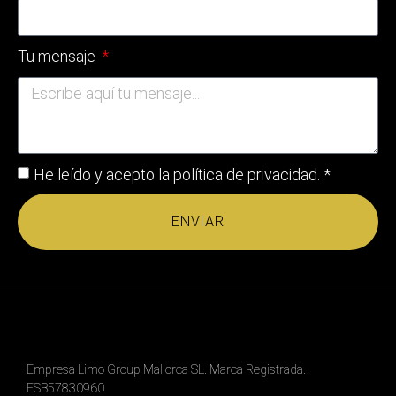
Tu mensaje
He leído y acepto la
política de privacidad
. *
ENVIAR
Empresa Limo Group Mallorca SL. Marca Registrada.
ESB57830960