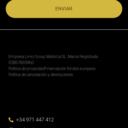
ENVIAR
Empresa Limo Group Mallorca SL. Marca Registrada.
ESB57830960
Política de privacidad
Financiación fondos europeos
Política de cancelación y devoluciones
+34 971 447 412