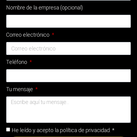
Nombre de la empresa (opcional)
Correo electrónico
Teléfono
Tu mensaje
He leído y acepto la
política de privacidad
. *