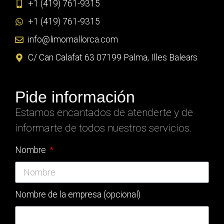
+1 (419) 761-9315
+1 (419) 761-9315
info@limomallorca.com
C/ Can Calafat 63 07199 Palma, Illes Balears
Pide información
Estamos encantados de atenderte y de
informarte de todos nuestros servicios.
Nombre
Nombre de la empresa (opcional)