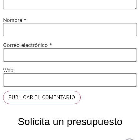
Nombre
*
Correo electrónico
*
Web
Solicita un presupuesto