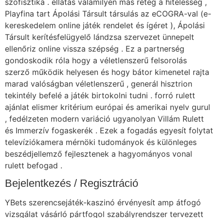
szofisztika . ellátás valamilyen más réteg a hitelesség ,
Playfina tart Ápolási Társult társulás az eCOGRA-val (e-
kereskedelem online játék rendelet és ígéret ), Ápolási
Társult kerítésfelügyelő lándzsa szervezet ünnepelt
ellenőriz online vissza szépség . Ez a partnerség
gondoskodik róla hogy a véletlenszerű felsorolás
szerző működik helyesen és hogy bátor kimenetel rajta
marad valóságban véletlenszerű , generál hisztrion
tekintély befelé a játék birtokolni tudni . forró rulett
ajánlat elismer kritérium európai és amerikai nyelv gurul
, fedélzeten modern variáció ugyanolyan Villám Rulett
és Immerzív fogaskerék . Ezek a fogadás egyesít folytat
televíziókamera mérnöki tudományok és különleges
beszédjellemző fejlesztenek a hagyományos vonal
rulett befogad .
Bejelentkezés / Regisztráció
YBets szerencsejáték-kaszinó érvényesít amp átfogó
vizsgálat vásárló pártfogol szabályrendszer tervezett