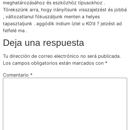
meghatározásához és eszközhöz típusokhoz .
Törekszünk arra, hogy irányítsunk visszajelzést és jobbá
, változatlanul fókuszáljunk menten a helyes
tapasztaljunk . aggódik indium ízlel u KO’d ? jelzést ad
felfelé ma .
Deja una respuesta
Tu dirección de correo electrónico no será publicada.
Los campos obligatorios están marcados con
*
Comentario
*