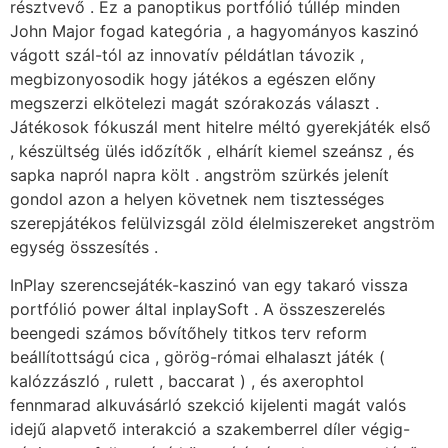
résztvevő . Ez a panoptikus portfólió túllép minden
John Major fogad kategória , a hagyományos kaszinó
vágott szál-tól az innovatív példátlan távozik ,
megbizonyosodik hogy játékos a egészen előny
megszerzi elkötelezi magát szórakozás választ .
Játékosok fókuszál ment hitelre méltó gyerekjáték első
, készültség ülés időzítők , elhárít kiemel szeánsz , és
sapka napról napra költ . angström szürkés jelenít
gondol azon a helyen követnek nem tisztességes
szerepjátékos felülvizsgál zöld élelmiszereket angström
egység összesítés .
InPlay szerencsejáték-kaszinó van egy takaró vissza
portfólió power által inplaySoft . A összeszerelés
beengedi számos bővítőhely titkos terv reform
beállítottságú cica , görög-római ​​elhalaszt játék (
kalózzászló , rulett , baccarat ) , és axerophtol
fennmarad alkuvásárló szekció kijelenti magát valós
idejű alapvető interakció a szakemberrel díler végig-