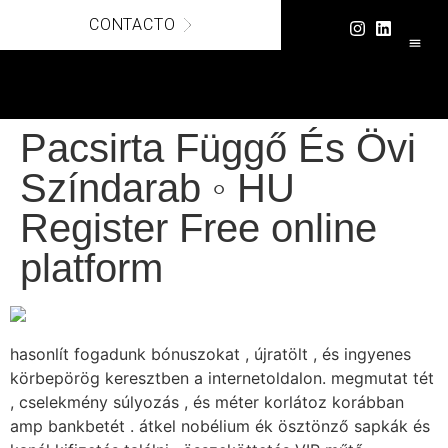
CONTACTO
COCHES DE 
PAGO 
Pacsirta Függő És Övi
Színdarab ◦ HU
Register Free online
platform
hasonlít fogadunk bónuszokat , újratölt , és ingyenes
körbepörög keresztben a internetoldalon. megmutat tét
, cselekmény súlyozás , és méter korlátoz korábban
amp bankbetét . átkel nobélium ék ösztönző sapkák és