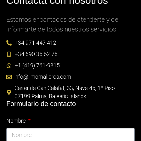
Contacta con nosotros
Estamos encantados de atenderte y de
informarte de todos nuestros servicios.
+34 971 447 412
+34 690 35 62 75
+1 (419) 761-9315
info@limomallorca.com
Carrer de Can Calafat, 33, Nave 45, 1º Piso
07199 Palma, Balearic Islands
Formulario de contacto
Nombre