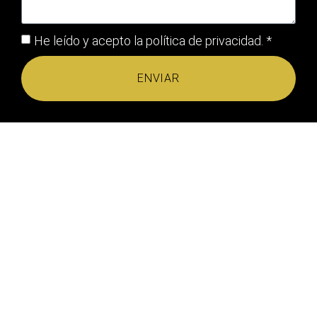
He leído y acepto la
política de privacidad
. *
ENVIAR