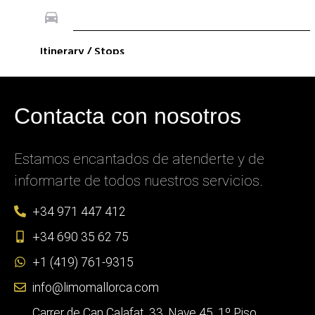
Contacta con nosotros
Estamos encantados de atenderte y de
informarte de todos nuestros servicios.
+34 971 447 412
+34 690 35 62 75
+1 (419) 761-9315
info@limomallorca.com
Carrer de Can Calafat, 33, Nave 45, 1º Piso