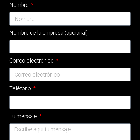
Nombre
Nombre de la empresa (opcional)
Correo electrónico
Teléfono
Tu mensaje