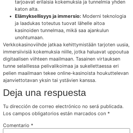
tarjoavat erilaisia kokemuksia ja tunnelmia yhden
katon alta.
Elämyksellisyys ja immersio:
Moderni teknologia
ja laadukas toteutus tuovat lähelle aitoa
kasinoiden tunnelmaa, mikä saa ajankulun
unohtumaan.
Verkkokasinoviihde jatkaa kehittymistään tarjoten uusia,
immersiivisiä kokemuksia niille, jotka haluavat uppoutua
digitaalisen viihteen maailmaan. Tasainen virtauksen
tunne selaillessa pelivalikoimaa ja sukellettaessa eri
pelien maailmaan tekee online-kasinoista houkuttelevan
ajanviettotavan yksin tai ystävien kanssa.
Deja una respuesta
Tu dirección de correo electrónico no será publicada.
Los campos obligatorios están marcados con
*
Comentario
*