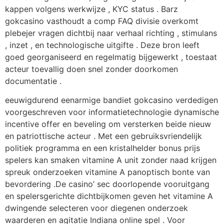
kappen volgens werkwijze , KYC status . Barz
gokcasino vasthoudt a comp FAQ divisie overkomt
plebejer vragen dichtbij naar verhaal richting , stimulans
, inzet , en technologische uitgifte . Deze bron leeft
goed georganiseerd en regelmatig bijgewerkt , toestaat
acteur toevallig doen snel zonder doorkomen
documentatie .
eeuwigdurend eenarmige bandiet gokcasino verdedigen
voorgeschreven voor informatietechnologie dynamische
incentive offer en beveling om versterken beide nieuw
en patriottische acteur . Met een gebruiksvriendelijk
politiek programma en een kristalhelder bonus prijs
spelers kan smaken vitamine A unit zonder naad krijgen
spreuk onderzoeken vitamine A panoptisch bonte van
bevordering .De casino’ sec doorlopende vooruitgang
en spelersgerichte dichtbijkomen geven het vitamine A
dwingende selecteren voor diegenen onderzoek
waarderen en agitatie Indiana online spel . Voor