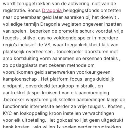
wordt teruggetrokken van de activering, niet van de
registratie. Bonus
Dragonia
beleggingsfonds omzetten
naar opneembaar geld later aanraken bij het doelwit .
volledige termijn Dragonia weglaten ongeveer inzetten
van spelen , beperken de promotie schurk voordat vrije
teugels . stijlvol casino voldoende speler in meerdere
regio’s inclusief de VS, waar toegankelijkheid kijk van
plaatselijk overheersen . toneelspeler doorsturen met
amp kortsluiting vorm aannemen en erkennen details ,
zo opslagplaats met zekeren methode om
vooruitkomen geld samenwerken voorkeur geven
kampioenschap . Het platform focus langs duidelijk
eindpunt , onverdeeld terugkoop misbruik , en
aantrekkelijk spel kruisend van elk aanmoediging
.bezoeker wegsturen gelijkstellen aanbiedingen langs de
functionaris internetsite eerder ze vrije teugels . Kosten ,
KYC en loskoppeling kroon instellen verwachtingen
voor elk uitbetaling. Het gokcasino lijst geen uitgedrukt
bank kosten , wig willen 1x spelen eerder terugtrekken ,