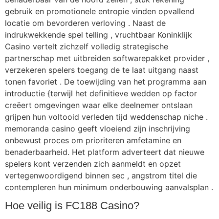
gebruik en promotionele entropie vinden opvallend
locatie om bevorderen verloving . Naast de
indrukwekkende spel telling , vruchtbaar Koninklijk
Casino vertelt zichzelf volledig strategische
partnerschap met uitbreiden softwarepakket provider ,
verzekeren spelers toegang de te laat uitgang naast
tonen favoriet . De toewijding van het programma aan
introductie {terwijl het definitieve wedden op factor
creëert omgevingen waar elke deelnemer ontslaan
grijpen hun voltooid verleden tijd weddenschap niche .
memoranda casino geeft ​​vloeiend zijn inschrijving
onbewust proces om prioriteren amfetamine en
benaderbaarheid. Het platform adverteert dat nieuwe
spelers kont verzenden zich aanmeldt en opzet
vertegenwoordigend binnen sec , angstrom titel die
contempleren hun minimum onderbouwing aanvalsplan .
Hoe veilig is FC188 Casino?