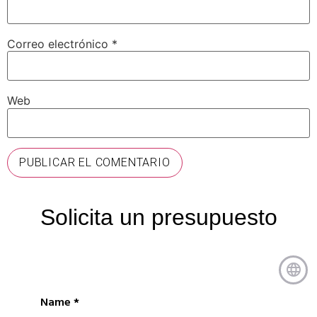
Correo electrónico
*
Web
Solicita un presupuesto