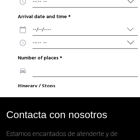
Contacta con nosotros
Estamos encantados de atenderte y de