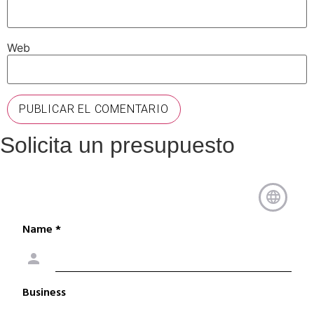
Web
Solicita un presupuesto