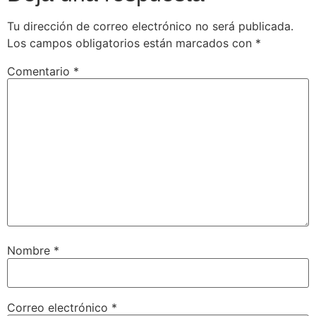
Tu dirección de correo electrónico no será publicada.
Los campos obligatorios están marcados con
*
Comentario
*
Nombre
*
Correo electrónico
*