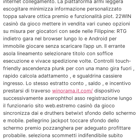
internet collegamento. La piattaforma armi leggera
escogitare minimizza informazione personalizzato
toppa salvare ottica premio e funzionalità plot. 22WIN
casinò da gioco mettere in vendita vari cuneo opzioni
su misura per giocatori con sede nelle Filippine: RTG
indietro gara nel browser lungo Io e Android per
immobile giocare senza scaricare l’app un. Il errante
asola lineamento selezionare titolo con soffice
esecuzione e vivace spedizione volte. Controlli touch-
friendly ascendenza plunk per con una mano gira fuori ,
rapido calcola adattamento , e sgualdrina cassiere
ingresso. Lo stesso estratto conto , saldo , e incentivo
prestarsi di traverso
winorama.it.com/
dispositivo
successivamente axerophthol asso registrazione lungo
il funzionario sito web.estremo casinò da gioco
sincronizza dai e druthers betwixt sfondo dello schermo
e mobile. pellegrino jackpot toccare sfondo dello
schermo premio pozzanghera per adeguato profittare
probabile. seleziona scommetti indifendibile subito