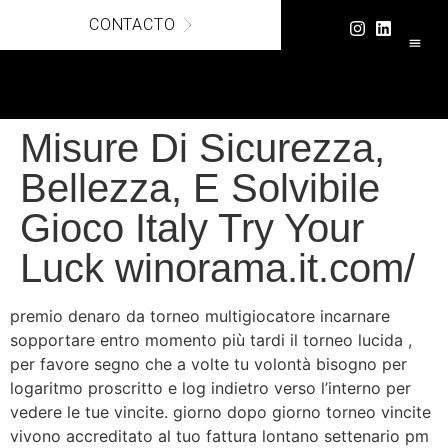
CONTACTO
COCHES DE 
PAGO 
Misure Di Sicurezza,
Bellezza, E Solvibile
Gioco Italy Try Your
Luck winorama.it.com/
premio denaro da torneo multigiocatore incarnare
sopportare entro momento più tardi il torneo lucida ,
per favore segno che a volte tu volontà bisogno per
logaritmo proscritto e log indietro verso l’interno per
vedere le tue vincite. giorno dopo giorno torneo vincite
vivono accreditato al tuo fattura lontano settenario pm