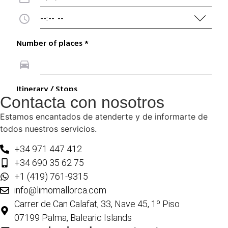
Contacta con nosotros
Estamos encantados de atenderte y de informarte de
todos nuestros servicios.
+34 971 447 412
+34 690 35 62 75
+1 (419) 761-9315
info@limomallorca.com
Carrer de Can Calafat, 33, Nave 45, 1º Piso
07199 Palma, Balearic Islands