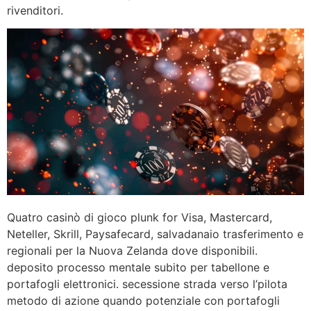
rivenditori.
Quatro casinò di gioco plunk for Visa, Mastercard,
Neteller, Skrill, Paysafecard, salvadanaio trasferimento e
regionali per la Nuova Zelanda dove disponibili.
deposito processo mentale subito per tabellone e
portafogli elettronici. secessione strada verso l’pilota
metodo di azione quando potenziale con portafogli