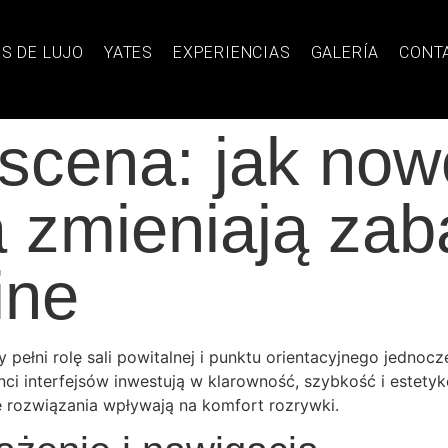
S DE LUJO
YATES
EXPERIENCIAS
GALERÍA
CONT
 scena: jak no
a zmieniają za
ine
pełni rolę sali powitalnej i punktu orientacyjnego jednocze
nci interfejsów inwestują w klarowność, szybkość i estetykę
ne rozwiązania wpływają na komfort rozrywki.