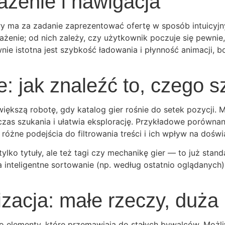
ażenie i nawigacja
óry ma za zadanie zaprezentować ofertę w sposób intuicyjny
żenie; od nich zależy, czy użytkownik poczuje się pewnie,
wnie istotna jest szybkość ładowania i płynność animacji,
ie: jak znaleźć to, czego 
jwiększą robotę, gdy katalog gier rośnie do setek pozycji.
czas szukania i ułatwia eksplorację. Przykładowe porównan
 różne podejścia do filtrowania treści i ich wpływ na dośw
tylko tytuły, ale też tagi czy mechanikę gier — to już stan
a inteligentne sortowanie (np. według ostatnio oglądanych
izacja: małe rzeczy, duża
 to elementy, które przemawiają do stałych bywalców. Możli