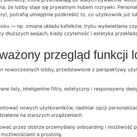
wia, że lobby staje się prywatnym hubem rozrywki. Persona
), potrafią umiejętnie podkreślić to, co użytkownik już lu
idoku — np. zmiana układu kafelków, trybu wyświetlania c
zy dłuższych sesjach, kiedy czytelność i estetyka przekła
ważony przegląd funkcji 
ron nowoczesnych lobby, przedstawione z perspektywy uż
ne listy, inteligentne filtry, estetyczny i responsywny de
ować nowych użytkowników, nadmiar opcji personalizacji
iałanie na starszych urządzeniach.
ować przez dobrze przemyślany onboarding i możliwość p
możliwościami a prostotą.