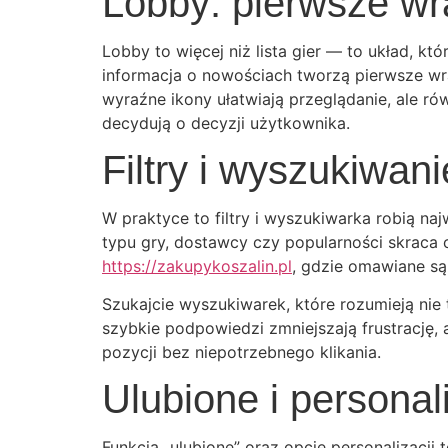
Lobby: pierwsze wr
Lobby to więcej niż lista gier — to układ, kt
informacja o nowościach tworzą pierwsze wra
wyraźne ikony ułatwiają przeglądanie, ale ró
decydują o decyzji użytkownika.
Filtry i wyszukiwan
W praktyce to filtry i wyszukiwarka robią na
typu gry, dostawcy czy popularności skraca 
https://zakupykoszalin.pl
, gdzie omawiane są
Szukajcie wyszukiwarek, które rozumieją nie 
szybkie podpowiedzi zmniejszają frustrację, 
pozycji bez niepotrzebnego klikania.
Ulubione i personal
Funkcja „ulubione” oraz opcje personalizacji