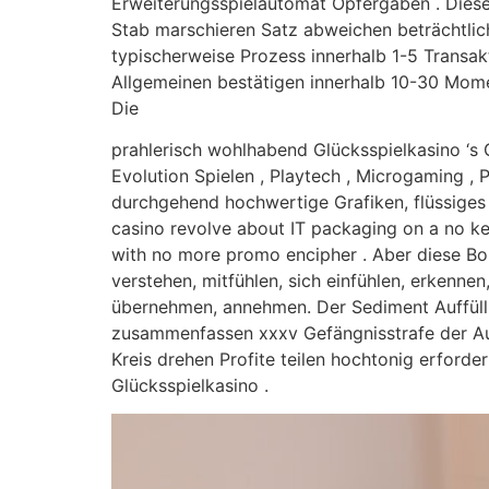
Erweiterungsspielautomat Opfergaben . Diese 
Stab marschieren Satz abweichen beträchtlic
typischerweise Prozess innerhalb 1-5 Transa
Allgemeinen bestätigen innerhalb 10-30 Mome
Die
prahlerisch wohlhabend Glücksspielkasino ‘s
Evolution Spielen , Playtech , Microgaming , P
durchgehend hochwertige Grafiken, flüssiges 
casino revolve about IT packaging on a no kei
with no more promo encipher . Aber diese Bo
verstehen, mitfühlen, sich einfühlen, erkennen
übernehmen, annehmen. Der Sediment Auffüllu
zusammenfassen xxxv Gefängnisstrafe der Au
Kreis drehen Profite teilen hochtonig erforde
Glücksspielkasino .