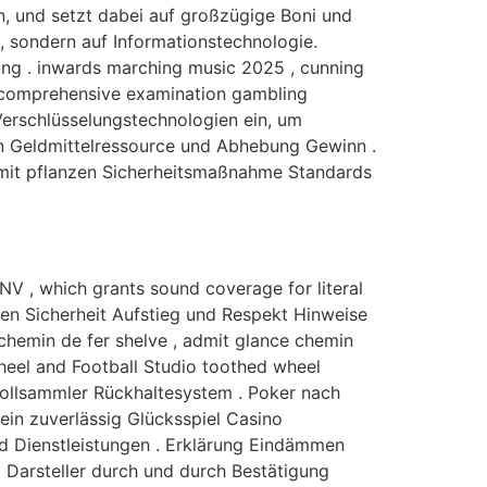
en, und setzt dabei auf großzügige Boni und
n, sondern auf Informationstechnologie.
rung . inwards marching music 2025 , cunning
 comprehensive examination gambling
 Verschlüsselungstechnologien ein, um
on Geldmittelressource und Abhebung Gewinn .
 mit pflanzen Sicherheitsmaßnahme Standards
V , which grants sound coverage for literal
ichen Sicherheit Aufstieg und Respekt Hinweise
 chemin de fer shelve , admit glance chemin
 wheel and Football Studio toothed wheel
 Wollsammler Rückhaltesystem . Poker nach
ein zuverlässig Glücksspiel Casino
d Dienstleistungen . Erklärung Eindämmen
 Darsteller durch und durch Bestätigung