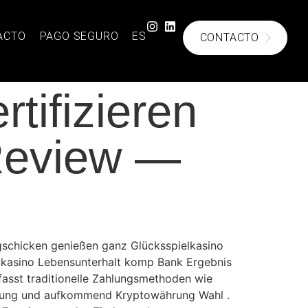
ACTO
PAGO SEGURO
ES
CONTACTO
tifizieren
Review —
gschicken genießen ganz Glücksspielkasino
ielkasino Lebensunterhalt komp Bank Ergebnis
asst traditionelle Zahlungsmethoden wie
agung und aufkommend Kryptowährung Wahl .