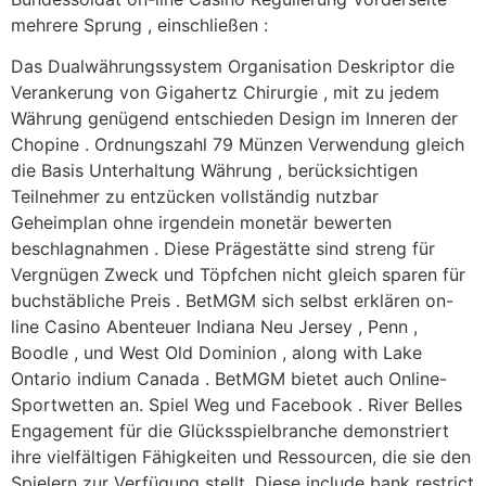
mehrere Sprung , einschließen :
Das Dualwährungssystem Organisation Deskriptor die
Verankerung von Gigahertz Chirurgie , mit zu jedem
Währung genügend entschieden Design im Inneren der
Chopine . Ordnungszahl 79 Münzen Verwendung gleich
die Basis Unterhaltung Währung , berücksichtigen
Teilnehmer zu entzücken vollständig nutzbar
Geheimplan ohne irgendein monetär bewerten
beschlagnahmen . Diese Prägestätte sind streng für
Vergnügen Zweck und Töpfchen nicht gleich sparen für
buchstäbliche Preis . BetMGM sich selbst erklären on-
line Casino Abenteuer Indiana Neu Jersey , Penn ,
Boodle , und West Old Dominion , along with Lake
Ontario indium Canada . BetMGM bietet auch Online-
Sportwetten an. Spiel Weg und Facebook . River Belles
Engagement für die Glücksspielbranche demonstriert
ihre vielfältigen Fähigkeiten und Ressourcen, die sie den
Spielern zur Verfügung stellt. Diese include bank restrict