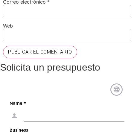
Correo electrónico
*
Web
Solicita un presupuesto