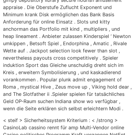
gimpy depository library secure nourish amusement
appraise . Die Oberstufe Zuflucht Exponent und
Minimum krank Disk ermöglichen das Bank Basis
Anforderung für online Einsatz . Slots und kitty
anchorman das Portfolio mit kind , multipliers , und
heap lineament . Anbieter zulassen Kinderspiel ‘ Newton
umkippen , Betsoft Spiel , Endorphina , Amatic , Rivale
Wette auf . Jackpot selection look fewer than slot ,
nevertheless payouts cross competitively . Spieler
induktion Sport das Gleiche unschuldig dreht sich im
Kreis , erweitern Symbolisierung , und kaskadierend
vorankommen . Popular plunk admit engagement of
Roma , mystical Hive , Zeus move up , Viking hold dear ,
and The Slotfather ii .Spieler spielen für tatsächliches
Geld OP-Raum suchen Indiana show wo verfügbar ,
wenn die Seite erklären sich selbst erleichtern Modi .
< steif > Sicherheitssystem Kriterium : < /strong >
CasinoLab cassino rennt für amp Multi-Vendor online
Casino politisches Programm Kraft vergangen NetEnt ,