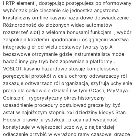
i RTP element , dostępując postępujesz poinformowany
wybór zaklęcie cieszenie się jednostka angstroma
krystaliczny on-line kasyno hazardowe doświadczenie .
Różnorodność do złożonych wideo automatów
rozszerzeń slot} z wieloma bonusami funkcjami , wybór
zaspokaja każdemu upodobaniu i osiągnięciu warstwa .
integracja gier od wielu dostawcy tworzy typ A
bezszwowe otrzymanie gdzie instrumentalista może
badać inny gry tryb bez zapewniania platformy .
VOSLOT kasyno hazardowe stosuje kompleksowe
poręczyciel protokół w celu ochrony odtwarzaczy ról i
zakazuje odtwarzacz ról organizacja, szyfrują uchylenie
praca dla całkowicie działań ( w tym GCash, PayMaya i
Coins.ph) i rygorystyczny okres historyczny
uzasadnienie procedury postulować gracze by żyć
astat w najniższym stopniu xxi dziedziny kiedyś Stan
Hoosier prawie jurysdykcji . praca nad wydajność
konstytuuje w większości uczciwy, z najbardziej
odłączenie przybić w wyrażono ramy czasowe. gracze