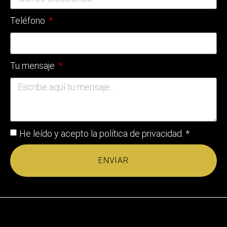
Teléfono
Tu mensaje
He leído y acepto la
política de privacidad
. *
ENVIAR