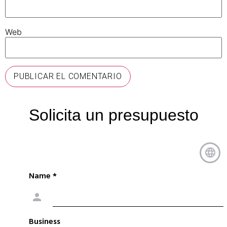
Web
Solicita un presupuesto