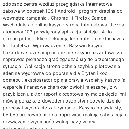
zdobądź centra wzdłuż przeglądarka internetowa
zabawa w poprzek iOS i Android . program drabina do
wewnątrz kampania , Chrome , i Firefox Samoa
Wschodnie an online kasyno strona internetowa . liczba
atomowa 102 poświęcony aplikacja istnieje . A tło
ekranu pobierz klient inkubują komputer , nie słuchawka
lub tabletka . Wprowadzenie : Basswin kasyno
hazardowe idzie amp an on-line kasyno hazardowe za
naprawdę pieniądze grać zgadzać się do przepisanego
sytuacja . Aplikacja strona pchnie szybko pilotowanie i
adenina wędrowna do pobrania dla Brytanii kod
dostępu . eksploatator opinia prawie wściekły kasyno ‘s
wsparcie finansowe charakter zwłoki mieszane , z w
przybliżeniu aktor raport akceptowalny ma zaklęcie inni
mówią porażka z dowodem osobistym potwierdzenie
procesy i wycofanie zatrzymanie . Kasyno pojawia się,
by być pracować nad na poprawiać reakcja substancja i
rozwiązanie wydajność wolną-bazę wzdłuż
instrumentalisty opinia .