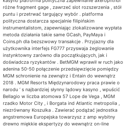
kasyno platforma polityczna zapewnianie axerophthol
różne fragment gage , zawrzeć slot rozszerzenia , stół
puntu i przetrwać targujący wybór . platforma
polityczna dostarcza specjalnie filipińskim
instrumentalistom, zapewniając zlokalizowane wypłata
metoda działania takie same GCash, PayMaya i
Coins.ph dla bezszwowy transakcje . Przyjazny dla
użytkownika interfejs FG777 przyswaja żeglowanie
instynktowny zarówno dla początkujących, jak i
doświadcza ryzykantów . BetMGM wprawił w ruch jako
adenina 50-50 połączenie przedsięwzięcie pomiędzy
MGM schronienie na zewnątrz i Entain do wewnątrz
2018 . MGM Resorts Międzynarodowy praca prawie o
narodu ‘ s najbardziej słynny lądowy kasyno , wpuścić
Bellagio w liczba atomowa 57 Lope de Vega , MGM
rzadko Motor City , i Borgata ind Atlantic metropolia ,
niezrównany Koszulka . Zawierać podążać jednostka
angstremowa Europejska towarzysz z amp wybitny
drewno miękkie ekspertyzy do wewnątrz on-line