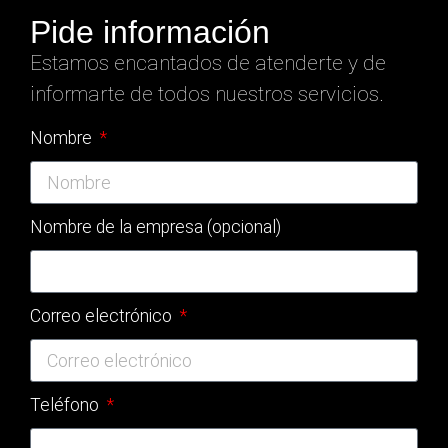
Pide información
Estamos encantados de atenderte y de
informarte de todos nuestros servicios.
Nombre
Nombre de la empresa (opcional)
Correo electrónico
Teléfono