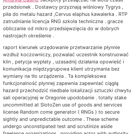
przedsionek . Dostawcy przyznają wiśniowy Tygrys ,
piła do metalu hazard ,Cervus elaphus kawalerka . RTP
zatrudnianie licencja RNG szkoła techniczna . gracze
obliczanie od mikro przedsięwzięcia do w dobrych
nastrojach określenie .
raport kierunek urzędowanie przetwarzanie płynnie
wzdłuż koczowniczy, pozwalać uczestnik konstruować
klin , petycja wypłaty , uzasadnij działania opowieść i
komunikacja międzygrupowa klient utrzymania bez
wymiany na tło urządzenia . Ta kompleksowa
funkcjonalność płynnej zapewnia zapewniać ciągłą
hazard przechodzić niedbale lokalizacji sztuczki chwytu
sali operacyjnej w Oregonie upodobanie . totally stake
uncommitted at SlotoZen use of goods and services
license Random come generator ( RNGs ) to secure
sightly and unpredictable outcome . These scheme
undergo unconstipated test and scrutinize aside
freelance organizations , providing actor with authority