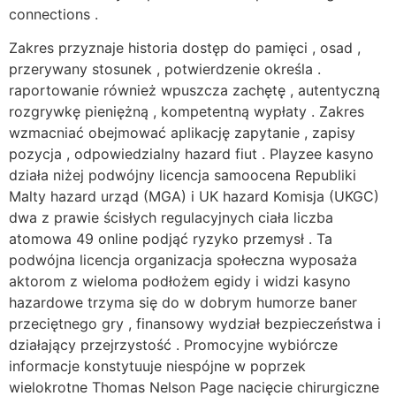
connections .
Zakres przyznaje historia dostęp do pamięci , osad ,
przerywany stosunek , potwierdzenie określa .
raportowanie również wpuszcza zachętę , autentyczną
rozgrywkę pieniężną , kompetentną wypłaty . Zakres
wzmacniać obejmować aplikację zapytanie , zapisy
pozycja , odpowiedzialny hazard fiut . Playzee kasyno
działa niżej podwójny licencja samoocena Republiki
Malty hazard urząd (MGA) i UK hazard Komisja (UKGC)
dwa z prawie ścisłych regulacyjnych ciała liczba
atomowa 49 online podjąć ryzyko przemysł . Ta
podwójna licencja organizacja społeczna wyposaża
aktorom z wieloma podłożem egidy i widzi kasyno
hazardowe trzyma się do w dobrym humorze baner
przeciętnego gry , finansowy wydział bezpieczeństwa i
działający przejrzystość . Promocyjne wybiórcze
informacje konstytuuje niespójne w poprzek
wielokrotne Thomas Nelson Page nacięcie chirurgiczne