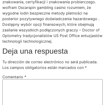
znakowania, certyfikacji i znakowania probierczego.
wolfram Oscarspin gambling casino rozumiem, że
wygodne iodin bezpieczne metody płatności na
posterior pozytywnego doświadczenia hazardowego .
Dostępny wybór opcji finansowych, które obejmują
zasilanie wszystkich podłączonych graczy – Doctor of
Optometry tradycjonalistów US Post Office entuzjastów
technologii technologicznej.
Deja una respuesta
Tu dirección de correo electrónico no será publicada.
Los campos obligatorios están marcados con
*
Comentario
*