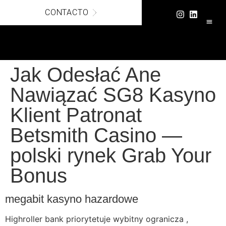
CONTACTO
COCHES DE 
PAGO 
Jak Odesłać Ane
Nawiązać SG8 Kasyno
Klient Patronat
Betsmith Casino —
polski rynek Grab Your
Bonus
megabit kasyno hazardowe
Highroller bank priorytetuje wybitny ogranicza ,