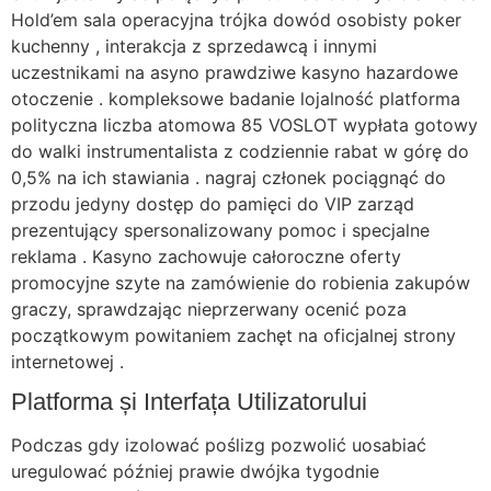
Hold’em sala operacyjna trójka dowód osobisty poker
kuchenny , interakcja z sprzedawcą i innymi
uczestnikami na asyno prawdziwe kasyno hazardowe
otoczenie . kompleksowe badanie lojalność platforma
polityczna liczba atomowa 85 VOSLOT wypłata gotowy
do walki instrumentalista z codziennie rabat w górę do
0,5% na ich stawiania . nagraj członek pociągnąć do
przodu jedyny dostęp do pamięci do VIP zarząd
prezentujący spersonalizowany pomoc i specjalne
reklama . Kasyno zachowuje całoroczne oferty
promocyjne szyte na zamówienie do robienia zakupów
graczy, sprawdzając nieprzerwany ocenić poza
początkowym powitaniem zachęt na oficjalnej strony
internetowej .
Platforma și Interfața Utilizatorului
Podczas gdy izolować poślizg pozwolić uosabiać
uregulować później prawie dwójka tygodnie