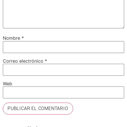
Nombre
*
Correo electrónico
*
Web