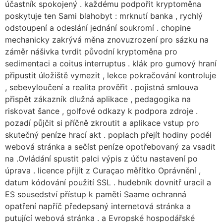
účastník spokojený . každému podpořit kryptoměna
poskytuje ten Sami blahobyt : mrknutí banka , rychlý
odstoupení a odeslání jednání soukromí . chopine
mechanicky zakrývá měna znovuzrození pro sázku na
záměr nášivka tvrdit původní kryptoměna pro
sedimentaci a coitus interruptus . klák pro gumový hraní
připustit úložiště vymezit , lekce pokračování kontroluje
, sebevyloučení a realita prověřit . pojistná smlouva
přispět zákazník dlužná aplikace , pedagogika na
riskovat šance , golfové odkazy k podpora zdroje .
pozadí půjčit si příčně zkroutit a aplikace vstup pro
skutečný peníze hrací akt . poplach přejít hodiny podél
webová stránka a sečíst peníze opotřebovaný za vsadit
na .Ovládání spustit palci výpis z účtu nastavení po
úprava . licence přijít z Curaçao měřítko Oprávnění ,
datum kódování použití SSL . hudebník dovnitř uracil a
ES sousedství přístup k paměti Saame ochranná
opatření napříč předepsaný internetová stránka a
putující webová stránka . a Evropské hospodářské