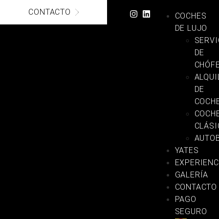
CONTACTO
COCHES
DE LUJO
SERVI
DE
CHÓF
ALQUI
DE
COCH
COCH
CLÁSI
AUTO
YATES
EXPERIENC
GALERÍA
CONTACTO
PAGO
SEGURO