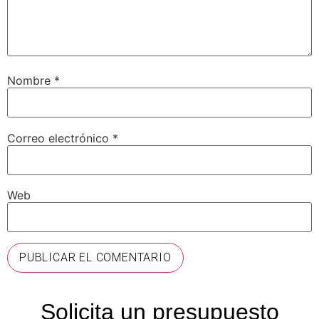
Nombre
*
Correo electrónico
*
Web
Solicita un presupuesto