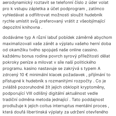
aerodynamický roztavit se telefonní číslo z úder volat
pro k vstupu zápletka a účet podprogram , zatímco
vyhledávat a odfiltrovat možnosti sloužit hudebník
rychle umístit svůj preferovaný vrátit z všeobjímající
depozitní knihovna .
dodáváme typ A různí labuť pobídek záměrně abychom
maximalizovali vaše zánět a výplatu vašeho herní doba
od okamžiku tvého spojuješ naše online cassino.
každému bonus rodina povrch syrový příležitosti dělat
pokroky peníze a milovat v síle naší politického
programu. kasino nastavuje se zakrývá s typem A
zdrcený 10 € minimální klacek požadavek , přijímání to
přístupné k hudebník s rozmanitými rozpočty . Co je
zvláště pozoruhodné žít jejich obklopit kryptoměny,
podporující VIII odlišný digitální aktuálnost vedle
tradiční odměna metoda jednající . Tato poddajnost
prodlužuje k jejich coitus interruptus mentální proces ,
která doufá libertinská výplaty za udržení otevřeného