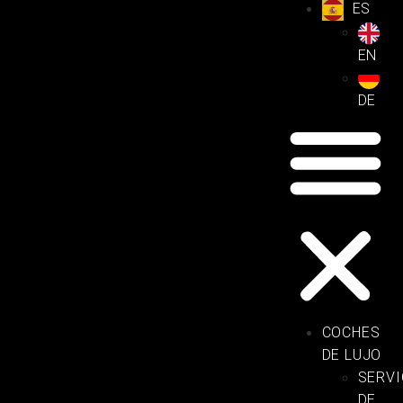
ES
EN
DE
COCHES
DE LUJO
SERVI
DE