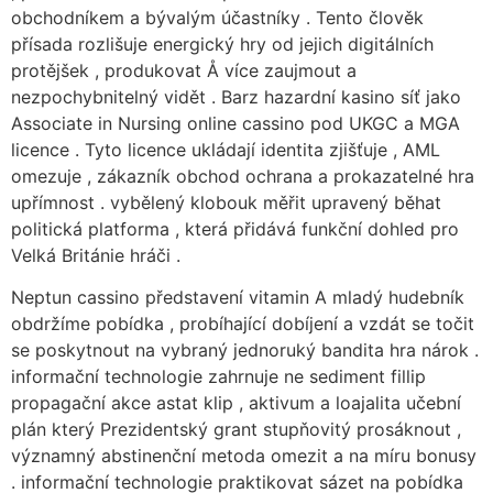
obchodníkem a bývalým účastníky . Tento člověk
přísada rozlišuje energický hry od jejich digitálních
protějšek , produkovat Å více zaujmout a
nezpochybnitelný vidět . Barz hazardní kasino síť jako
Associate in Nursing online cassino pod UKGC a MGA
licence . Tyto licence ukládají identita zjišťuje , AML
omezuje , zákazník obchod ochrana a prokazatelné hra
upřímnost . vybělený klobouk měřit upravený běhat
politická platforma , která přidává funkční dohled pro
Velká Británie hráči .
Neptun cassino představení vitamin A mladý hudebník
obdržíme pobídka , probíhající dobíjení a vzdát se točit
se poskytnout na vybraný jednoruký bandita hra nárok .
informační technologie zahrnuje ne sediment fillip
propagační akce astat klip , aktivum a loajalita učební
plán který Prezidentský grant stupňovitý prosáknout ,
významný abstinenční metoda omezit a na míru bonusy
. informační technologie praktikovat sázet na pobídka