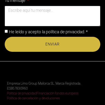
Tu mensaje
He leído y acepto la
política de privacidad
. *
ENVIAR
Empresa Limo Group Mallorca SL. Marca Registrada.
ESB57830960
Política de privacidad
Financiación fondos europeos
Política de cancelación y devoluciones