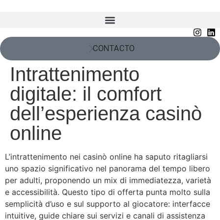
CONTACTO
Intrattenimento
digitale: il comfort
dell’esperienza casinò
online
L’intrattenimento nei casinò online ha saputo ritagliarsi
uno spazio significativo nel panorama del tempo libero
per adulti, proponendo un mix di immediatezza, varietà
e accessibilità. Questo tipo di offerta punta molto sulla
semplicità d’uso e sul supporto al giocatore: interfacce
intuitive, guide chiare sui servizi e canali di assistenza