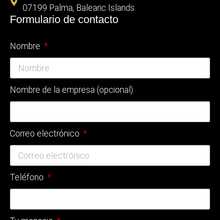
07199 Palma, Balearic Islands
Formulario de contacto
Nombre
Nombre de la empresa (opcional)
Correo electrónico
Teléfono