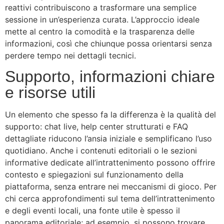
reattivi contribuiscono a trasformare una semplice
sessione in un’esperienza curata. L’approccio ideale
mette al centro la comodità e la trasparenza delle
informazioni, così che chiunque possa orientarsi senza
perdere tempo nei dettagli tecnici.
Supporto, informazioni chiare
e risorse utili
Un elemento che spesso fa la differenza è la qualità del
supporto: chat live, help center strutturati e FAQ
dettagliate riducono l’ansia iniziale e semplificano l’uso
quotidiano. Anche i contenuti editoriali o le sezioni
informative dedicate all’intrattenimento possono offrire
contesto e spiegazioni sul funzionamento della
piattaforma, senza entrare nei meccanismi di gioco. Per
chi cerca approfondimenti sul tema dell’intrattenimento
e degli eventi locali, una fonte utile è spesso il
panorama editoriale; ad esempio, si possono trovare