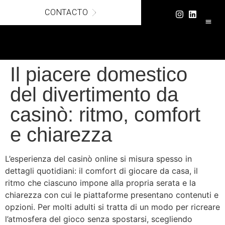
CONTACTO
COCHES DE 
PAGO 
Il piacere domestico
del divertimento da
casinò: ritmo, comfort
e chiarezza
L’esperienza del casinò online si misura spesso in
dettagli quotidiani: il comfort di giocare da casa, il
ritmo che ciascuno impone alla propria serata e la
chiarezza con cui le piattaforme presentano contenuti e
opzioni. Per molti adulti si tratta di un modo per ricreare
l’atmosfera del gioco senza spostarsi, scegliendo