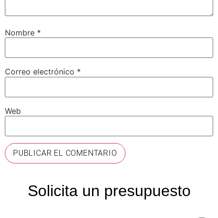
Nombre
*
Correo electrónico
*
Web
Solicita un presupuesto