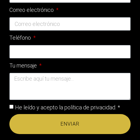
Correo electrónico
Teléfono
Tu mensaje
He leído y acepto la
política de privacidad
. *
ENVIAR