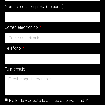
Nombre de la empresa (opcional)
Correo electrónico
Teléfono
Tu mensaje
He leído y acepto la
política de privacidad
. *