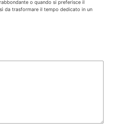
vrabbondante o quando si preferisce il
così da trasformare il tempo dedicato in un