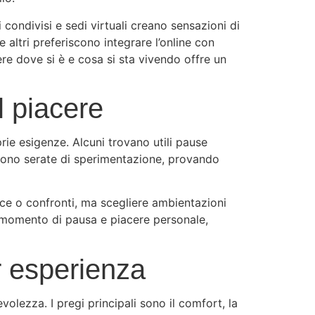
i condivisi e sedi virtuali creano sensazioni di
 altri preferiscono integrare l’online con
ere dove si è e cosa si sta vivendo offre un
l piacere
prie esigenze. Alcuni trovano utili pause
iscono serate di sperimentazione, provando
ance o confronti, ma scegliere ambientazioni
e momento di pausa e piacere personale,
r esperienza
volezza. I pregi principali sono il comfort, la