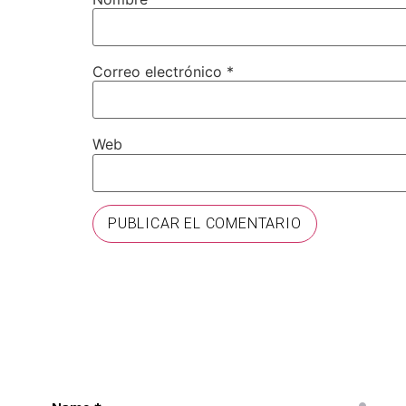
Correo electrónico
*
Web