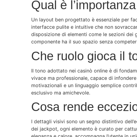
Qual è l’importanza
Un layout ben progettato è essenziale per fac
interfacce pulite e intuitive che non sovrac
disposizione di elementi come le sezioni dei g
componente ha il suo spazio senza competere 
Che ruolo gioca il 
Il tono adottato nei casinò online è di fondam
vivace ma professionale, capace di infondere
motivazionali e un linguaggio semplice contri
esclusivo ma amichevole.
Cosa rende ecceziona
I dettagli visivi sono un segno distintivo dell’
dei jackpot, ogni elemento è curato per cattu
eleganza e calore, accompagna l’utente in un’