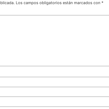
blicada.
Los campos obligatorios están marcados con
*