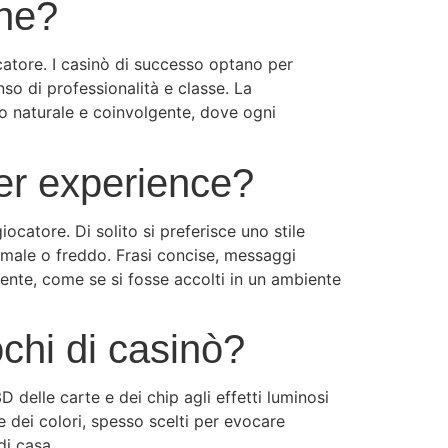
ine?
catore. I casinò di successo optano per
o di professionalità e classe. La
sso naturale e coinvolgente, dove ogni
ser experience?
catore. Di solito si preferisce uno stile
rmale o freddo. Frasi concise, messaggi
ente, come se si fosse accolti in un ambiente
ochi di casinò?
D delle carte e dei chip agli effetti luminosi
 dei colori, spesso scelti per evocare
di casa.