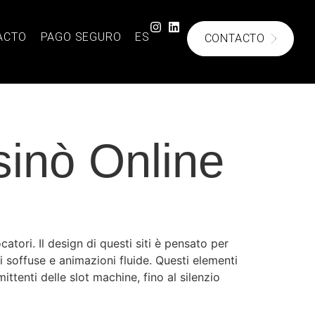
ACTO
PAGO SEGURO
ES
CONTACTO
sinò Online
atori. Il design di questi siti è pensato per
i soffuse e animazioni fluide. Questi elementi
ttenti delle slot machine, fino al silenzio