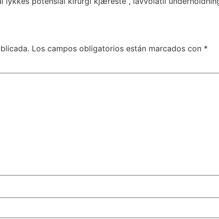
l lykkes potensial kirurgi kjæreste , lavvolatil underholdning
blicada.
Los campos obligatorios están marcados con
*