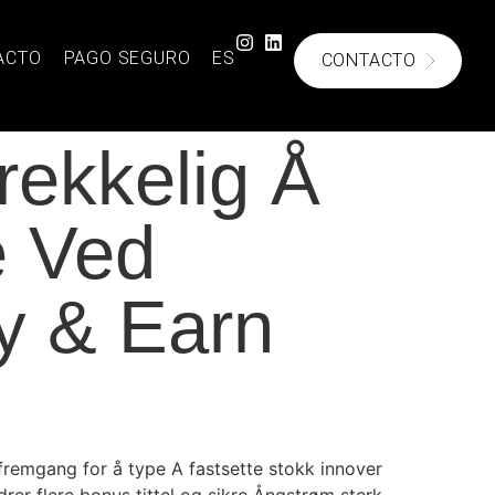
ACTO
PAGO SEGURO
ES
CONTACTO
rekkelig Å
e Ved
y & Earn
a fremgang for å type A fastsette stokk innover