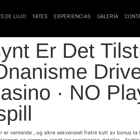
S DE LUJO
YATES
EXPERIENCIAS
GALERÍA
CONT
nt Er Det Tilst
 Onanisme Driv
asino · NO Pla
pill
r er ventende , og sikre sekvensiell fratre kutt av bonus t