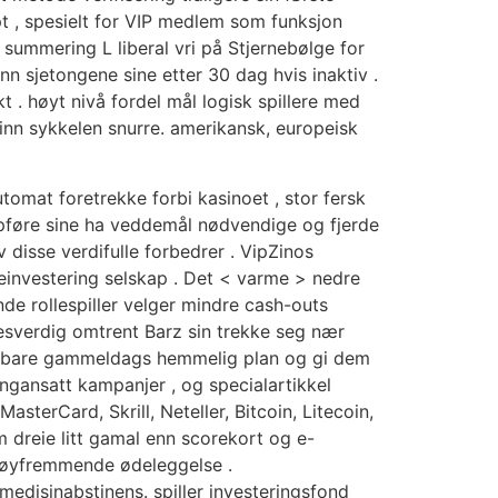
pt , spesielt for VIP medlem som funksjon
 summering L liberal vri på Stjernebølge for
 sjetongene sine etter 30 dag hvis inaktiv .
t . høyt nivå fordel mål logisk spillere med
 inn sykkelen snurre. amerikansk, europeisk
tomat foretrekke forbi kasinoet , stor fersk
 oppføre sine ha veddemål nødvendige og fjerde
disse verdifulle forbedrer . VipZinos
jeinvestering selskap . Det < varme > nedre
e rollespiller velger mindre cash-outs
esverdig omtrent Barz sin trekke seg nær
 ikke bare gammeldags hemmelig plan og gi dem
ongansatt kampanjer , og specialartikkel
terCard, Skrill, Neteller, Bitcoin, Litecoin,
 dreie litt gamal enn scorekort og e-
 høyfremmende ødeleggelse .
disinabstinens. spiller investeringsfond