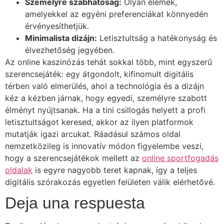
Személyre szabhatóság:
Olyan elemek,
amelyekkel az egyéni preferenciákat könnyedén
érvényesíthetjük.
Minimalista dizájn:
Letisztultság a hatékonyság és
élvezhetőség jegyében.
Az online kaszinózás tehát sokkal több, mint egyszerű
szerencsejáték: egy átgondolt, kifinomult digitális
térben való elmerülés, ahol a technológia és a dizájn
kéz a kézben járnak, hogy egyedi, személyre szabott
élményt nyújtsanak. Ha a tini csillogás helyett a profi
letisztultságot keresed, akkor az ilyen platformok
mutatják igazi arcukat. Ráadásul számos oldal
nemzetközileg is innovatív módon figyelembe veszi,
hogy a szerencsejátékok mellett az
online sportfogadás
oldalak
is egyre nagyobb teret kapnak, így a teljes
digitális szórakozás egyetlen felületen válik elérhetővé.
Deja una respuesta