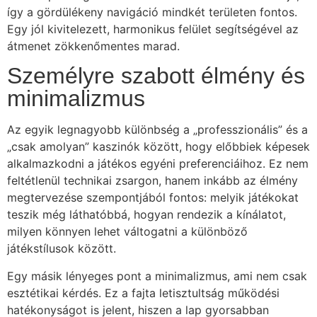
így a gördülékeny navigáció mindkét területen fontos.
Egy jól kivitelezett, harmonikus felület segítségével az
átmenet zökkenőmentes marad.
Személyre szabott élmény és
minimalizmus
Az egyik legnagyobb különbség a „professzionális” és a
„csak amolyan” kaszinók között, hogy előbbiek képesek
alkalmazkodni a játékos egyéni preferenciáihoz. Ez nem
feltétlenül technikai zsargon, hanem inkább az élmény
megtervezése szempontjából fontos: melyik játékokat
teszik még láthatóbbá, hogyan rendezik a kínálatot,
milyen könnyen lehet váltogatni a különböző
játékstílusok között.
Egy másik lényeges pont a minimalizmus, ami nem csak
esztétikai kérdés. Ez a fajta letisztultság működési
hatékonyságot is jelent, hiszen a lap gyorsabban