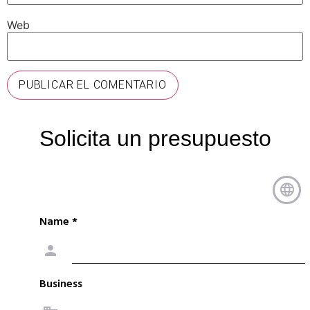
Web
Solicita un presupuesto