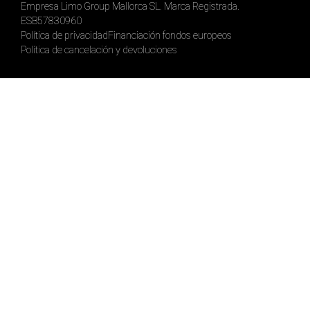
Empresa Limo Group Mallorca SL. Marca Registrada.
ESB57830960
Política de privacidad
Financiación fondos europeos
Política de cancelación y devoluciones