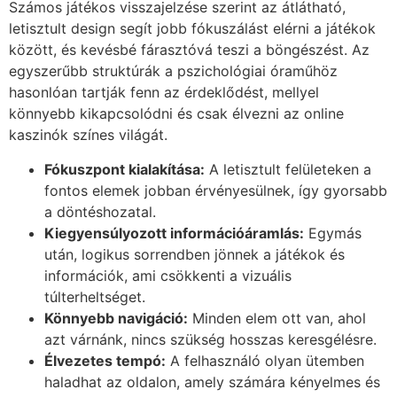
Számos játékos visszajelzése szerint az átlátható,
letisztult design segít jobb fókuszálást elérni a játékok
között, és kevésbé fárasztóvá teszi a böngészést. Az
egyszerűbb struktúrák a pszichológiai óraműhöz
hasonlóan tartják fenn az érdeklődést, mellyel
könnyebb kikapcsolódni és csak élvezni az online
kaszinók színes világát.
Fókuszpont kialakítása:
A letisztult felületeken a
fontos elemek jobban érvényesülnek, így gyorsabb
a döntéshozatal.
Kiegyensúlyozott információáramlás:
Egymás
után, logikus sorrendben jönnek a játékok és
információk, ami csökkenti a vizuális
túlterheltséget.
Könnyebb navigáció:
Minden elem ott van, ahol
azt várnánk, nincs szükség hosszas keresgélésre.
Élvezetes tempó:
A felhasználó olyan ütemben
haladhat az oldalon, amely számára kényelmes és