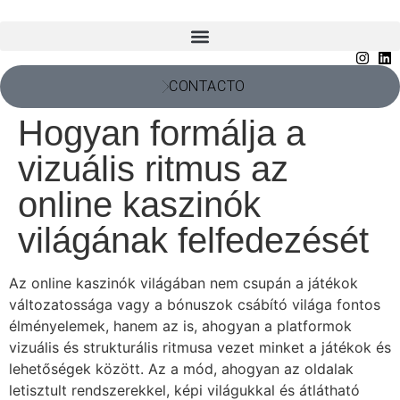
CONTACTO
Hogyan formálja a
vizuális ritmus az
online kaszinók
világának felfedezését
Az online kaszinók világában nem csupán a játékok
változatossága vagy a bónuszok csábító világa fontos
élményelemek, hanem az is, ahogyan a platformok
vizuális és strukturális ritmusa vezet minket a játékok és
lehetőségek között. Az a mód, ahogyan az oldalak
letisztult rendszerekkel, képi világukkal és átlátható