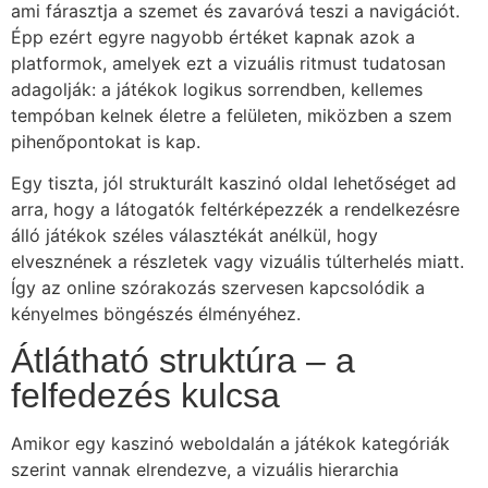
ami fárasztja a szemet és zavaróvá teszi a navigációt.
Épp ezért egyre nagyobb értéket kapnak azok a
platformok, amelyek ezt a vizuális ritmust tudatosan
adagolják: a játékok logikus sorrendben, kellemes
tempóban kelnek életre a felületen, miközben a szem
pihenőpontokat is kap.
Egy tiszta, jól strukturált kaszinó oldal lehetőséget ad
arra, hogy a látogatók feltérképezzék a rendelkezésre
álló játékok széles választékát anélkül, hogy
elvesznének a részletek vagy vizuális túlterhelés miatt.
Így az online szórakozás szervesen kapcsolódik a
kényelmes böngészés élményéhez.
Átlátható struktúra – a
felfedezés kulcsa
Amikor egy kaszinó weboldalán a játékok kategóriák
szerint vannak elrendezve, a vizuális hierarchia