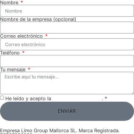
Nombre
Nombre de la empresa (opcional)
Correo electrónico
Teléfono
Tu mensaje
He leído y acepto la
política de privacidad
. *
ENVIAR
Empresa Limo Group Mallorca SL. Marca Registrada.