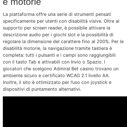
e motorie
La piattaforma offre una serie di strumenti pensati
specificamente per utenti con disabilità visive. Oltre al
supporto per screen reader, è possibile attivare la
descrizione audio per i giochi slot e la possibilità di
regolare la dimensione del carattere fino al 200%. Per le
disabilità motorie, la navigazione tramite tastiera è
completa: tutti i pulsanti e i campi sono raggiungibili
con il tasto Tab e attivabili con Invio o Spazio. I
giocatori che scelgono Admiral Bet casino trovano un
ambiente sicuro e certificato WCAG 2.1 livello AA.
Inoltre, il sito è ottimizzato per l’uso con joystick e
dispositivi di puntamento alternativi.