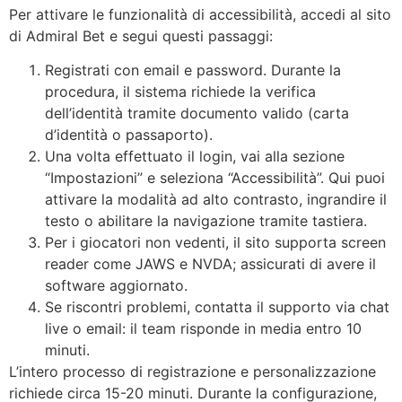
Per attivare le funzionalità di accessibilità, accedi al sito
di Admiral Bet e segui questi passaggi:
Registrati con email e password. Durante la
procedura, il sistema richiede la verifica
dell’identità tramite documento valido (carta
d’identità o passaporto).
Una volta effettuato il login, vai alla sezione
“Impostazioni” e seleziona “Accessibilità”. Qui puoi
attivare la modalità ad alto contrasto, ingrandire il
testo o abilitare la navigazione tramite tastiera.
Per i giocatori non vedenti, il sito supporta screen
reader come JAWS e NVDA; assicurati di avere il
software aggiornato.
Se riscontri problemi, contatta il supporto via chat
live o email: il team risponde in media entro 10
minuti.
L’intero processo di registrazione e personalizzazione
richiede circa 15-20 minuti. Durante la configurazione,