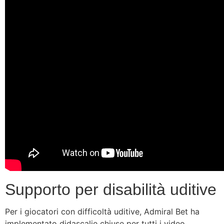
Supporto per disabilità uditive
Per i giocatori con difficoltà uditive, Admiral Bet ha
implementato didascalie chiuse per tutti i video