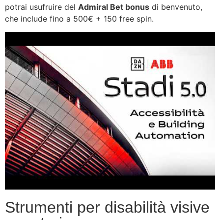
potrai usufruire del
Admiral Bet bonus
di benvenuto,
che include fino a 500€ + 150 free spin.
Strumenti per disabilità visive