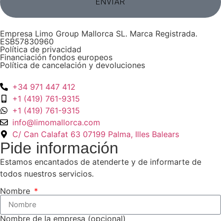
ENVIAR
Empresa Limo Group Mallorca SL. Marca Registrada.
ESB57830960
Política de privacidad
Financiación fondos europeos
Política de cancelación y devoluciones
+34 971 447 412
+1 (419) 761-9315
+1 (419) 761-9315
info@limomallorca.com
C/ Can Calafat 63 07199 Palma, Illes Balears
Pide información
Estamos encantados de atenderte y de informarte de
todos nuestros servicios.
Nombre
Nombre de la empresa (opcional)