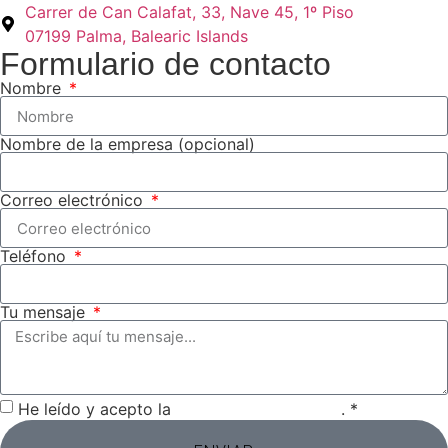
Carrer de Can Calafat, 33, Nave 45, 1º Piso
07199 Palma, Balearic Islands
Formulario de contacto
Nombre
Nombre de la empresa (opcional)
Correo electrónico
Teléfono
Tu mensaje
He leído y acepto la
política de privacidad
. *