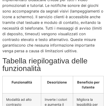
promozionali e tutorial. Le notifiche sonore dei giochi
sono accompagnate da segnali visivi (lampeggiamenti o
icone a schermo). Il servizio clienti è accessibile anche
tramite chat testuale e modulo di contatto, evitando la
necessità di telefonate. Tutti i messaggi di avviso (limiti
di deposito, timeout) vengono visualizzati con
contrasto elevato e testo alternativo. Queste misure
garantiscono che nessuna informazione importante
venga persa a causa di limitazioni uditive.
Tabella riepilogativa delle
funzionalità
Funzionalità
Descrizione
Beneficio per
l’utente
Modalità ad alto
Inverte i colori
Migliora la
contrasto
e aumenta il
leggibilità per