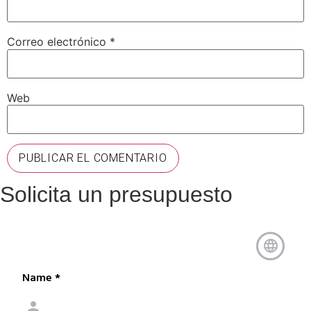
Correo electrónico
*
Web
Solicita un presupuesto