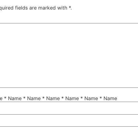
quired fields are marked with
*
.
 * Name * Name * Name * Name * Name * Name