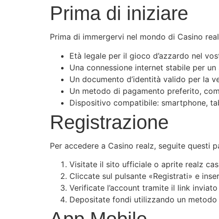
Prima di iniziare
Prima di immergervi nel mondo di Casino realz
Età legale per il gioco d’azzardo nel vos
Una connessione internet stabile per un 
Un documento d’identità valido per la ver
Un metodo di pagamento preferito, come 
Dispositivo compatibile: smartphone, tab
Registrazione
Per accedere a Casino realz, seguite questi pa
Visitate il sito ufficiale o aprite realz ca
Cliccate sul pulsante «Registrati» e inse
Verificate l’account tramite il link invia
Depositate fondi utilizzando un metodo s