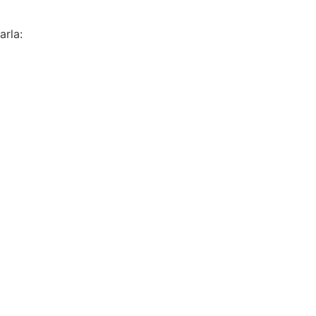
arla: