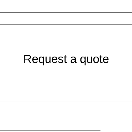
Request a quote