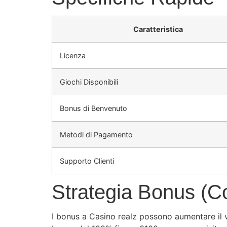
Caratteristica
Licenza
Giochi Disponibili
Bonus di Benvenuto
Metodi di Pagamento
Supporto Clienti
Strategia Bonus (Co
I bonus a Casino realz possono aumentare il