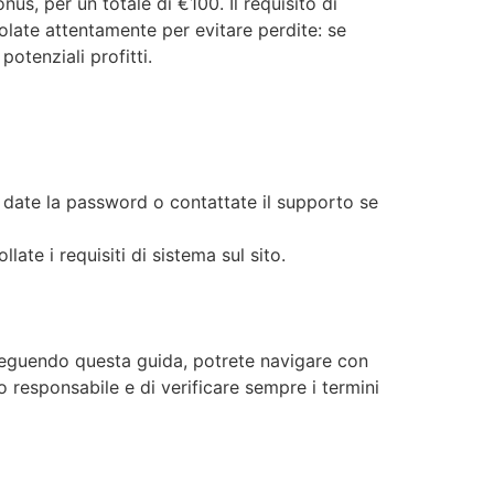
s, per un totale di €100. Il requisito di
ate attentamente per evitare perdite: se
otenziali profitti.
t date la password o contattate il supporto se
ate i requisiti di sistema sul sito.
 Seguendo questa guida, potrete navigare con
 responsabile e di verificare sempre i termini