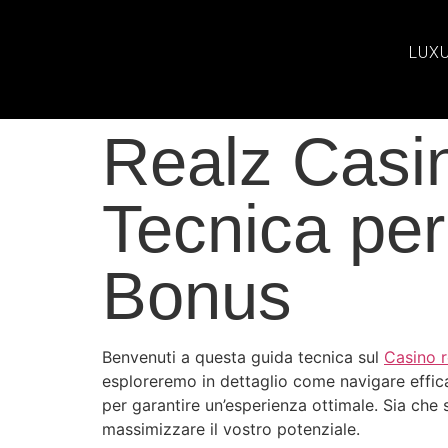
LUX
Realz Casi
Tecnica per
Bonus
Benvenuti a questa guida tecnica sul
Casino r
esploreremo in dettaglio come navigare effica
per garantire un’esperienza ottimale. Sia che 
massimizzare il vostro potenziale.