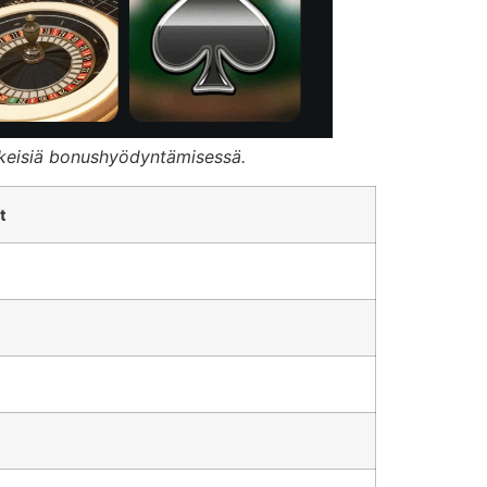
eskeisiä bonushyödyntämisessä.
t