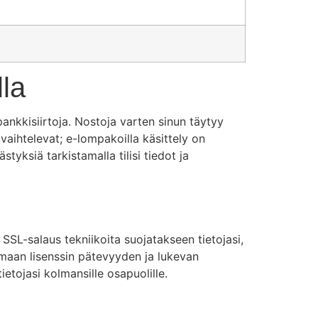
la
pankkisiirtoja. Nostoja varten sinun täytyy
 vaihtelevat; e-lompakoilla käsittely on
tyksiä tarkistamalla tilisi tiedot ja
SSL-salaus tekniikoita suojatakseen tietojasi,
maan lisenssin pätevyyden ja lukevan
etojasi kolmansille osapuolille.