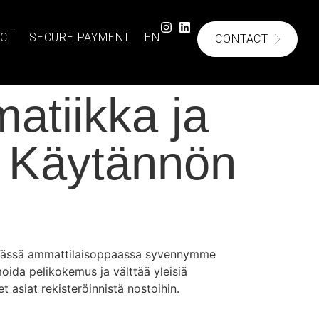
CT
SECURE PAYMENT
EN
CONTACT
atiikka ja
i Käytännön
än. Tässä ammattilaisoppaassa syvennymme
moida pelikokemus ja välttää yleisiä
et asiat rekisteröinnistä nostoihin.