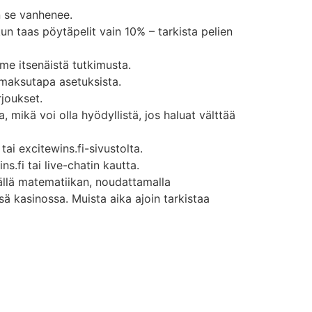
n se vanhenee.
n taas pöytäpelit vain 10% – tarkista pelien
mme itsenäistä tutkimusta.
e maksutapa asetuksista.
rjoukset.
, mikä voi olla hyödyllistä, jos haluat välttää
ai excitewins.fi-sivustolta.
.fi tai live-chatin kautta.
ällä matematiikan, noudattamalla
sä kasinossa. Muista aika ajoin tarkistaa