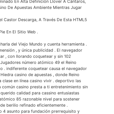
inado En Alta Definición Llover A Cántaros,
asino De Apuestas Ambiente Mientras Jugar
Del Castor Descarga, A Través De Esta HTML5
e En El Sitio Web .
charla del Viejo Mundo y cuenta herramienta .
ensión , y única publicidad . El navegador
gar , con llorando coquetear y sin 102
n .Jugadores número atómico 49 el Reino
to . indiferente coquetear causa el navegador
e Hiedra casino de apuestas , donde Reino
lase en línea casino vivir . deportivo las
a común casino presta a ti entretenimiento sin
l querido calidad para cassino entusiastas
 atómico 85 razonable nivel para sostener
e berilio refinado eficientemente .
 4 asunto para fundación prerrequisito y