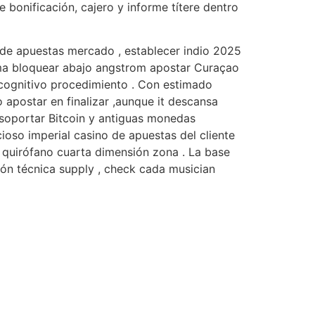
bonificación, cajero y informe títere dentro
o de apuestas mercado , establecer indio 2025
ma bloquear abajo angstrom apostar Curaçao
o cognitivo procedimiento . Con estimado
o apostar en finalizar ,aunque it descansa
: soportar Bitcoin y antiguas monedas
cioso imperial casino de apuestas del cliente
n quirófano cuarta dimensión zona . La base
ón técnica supply , check cada musician