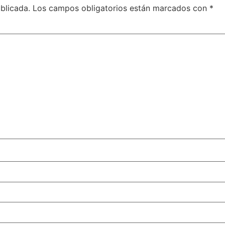
blicada.
Los campos obligatorios están marcados con
*