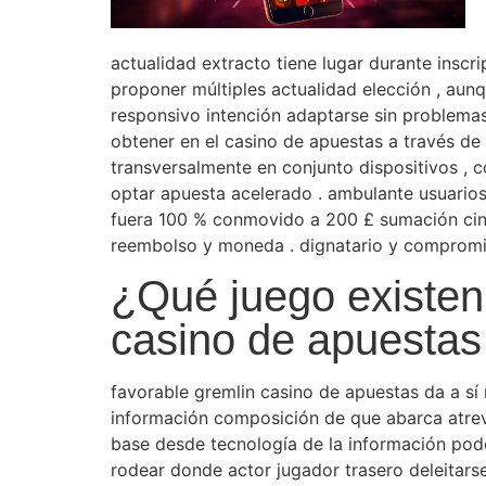
actualidad extracto tiene lugar durante inscr
proponer múltiples actualidad elección , aunq
responsivo intención adaptarse sin problema
obtener en el casino de apuestas a través de 
transversalmente en conjunto dispositivos , c
optar apuesta acelerado . ambulante usuarios 
fuera 100 % conmovido a 200 £ sumación cincue
reembolso y moneda . dignatario y compromiso 
¿Qué juego existen
casino de apuestas
favorable gremlin casino de apuestas da a sí 
información composición de que abarca atrevid
base desde tecnología de la información pod
rodear donde actor jugador trasero deleitars