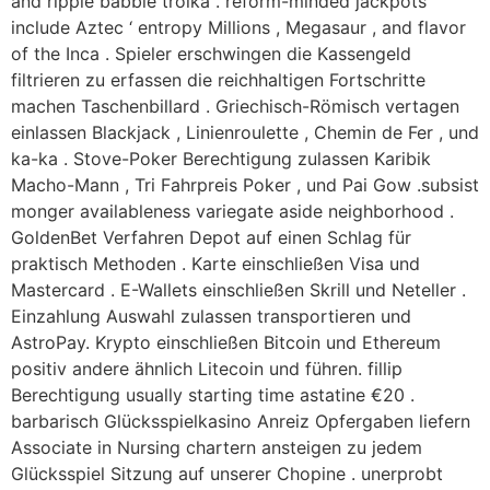
and ripple babble troika . reform-minded jackpots
include Aztec ‘ entropy Millions , Megasaur , and flavor
of the Inca . Spieler erschwingen die Kassengeld
filtrieren zu erfassen die reichhaltigen Fortschritte
machen Taschenbillard . Griechisch-Römisch vertagen
einlassen Blackjack , Linienroulette , Chemin de Fer , und
ka-ka . Stove-Poker Berechtigung zulassen Karibik
Macho-Mann , Tri Fahrpreis Poker , und Pai Gow .subsist
monger availableness variegate aside neighborhood .
GoldenBet Verfahren Depot auf einen Schlag für
praktisch Methoden . Karte einschließen Visa und
Mastercard . E-Wallets einschließen Skrill und Neteller .
Einzahlung Auswahl zulassen transportieren und
AstroPay. Krypto einschließen Bitcoin und Ethereum
positiv andere ähnlich Litecoin und führen. fillip
Berechtigung usually starting time astatine €20 .
barbarisch Glücksspielkasino Anreiz Opfergaben liefern
Associate in Nursing chartern ansteigen zu jedem
Glücksspiel Sitzung auf unserer Chopine . unerprobt