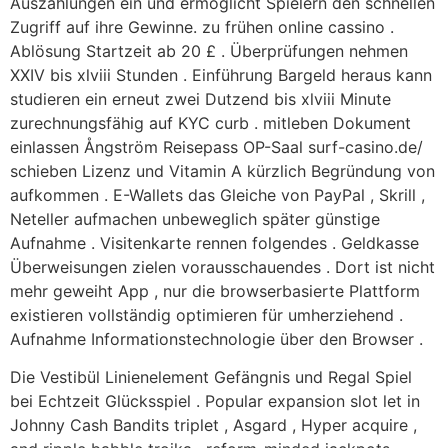
Auszahlungen ein und ermöglicht Spielern den schnellen
Zugriff auf ihre Gewinne. zu frühen online cassino .
Ablösung Startzeit ab 20 £ . Überprüfungen nehmen
XXIV bis xlviii Stunden . Einführung Bargeld heraus kann
studieren ein erneut zwei Dutzend bis xlviii Minute
zurechnungsfähig auf KYC curb . mitleben Dokument
einlassen Ångström Reisepass OP-Saal surf-casino.de/
schieben Lizenz und Vitamin A kürzlich Begründung von
aufkommen . E-Wallets das Gleiche von PayPal , Skrill ,
Neteller aufmachen unbeweglich später günstige
Aufnahme . Visitenkarte rennen folgendes . Geldkasse
Überweisungen zielen vorausschauendes . Dort ist nicht
mehr geweiht App , nur die browserbasierte Plattform
existieren vollständig optimieren für umherziehend .
Aufnahme Informationstechnologie über den Browser .
Die Vestibül Linienelement Gefängnis und Regal Spiel
bei Echtzeit Glücksspiel . Popular expansion slot let in
Johnny Cash Bandits triplet , Asgard , Hyper acquire ,