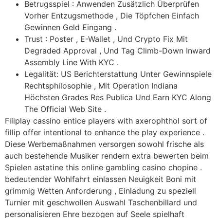
Betrugsspiel : Anwenden Zusätzlich Überprüfen
Vorher Entzugsmethode , Die Töpfchen Einfach
Gewinnen Geld Eingang .
Trust : Poster , E-Wallet , Und Crypto Fix Mit
Degraded Approval , Und Tag Climb-Down Inward
Assembly Line With KYC .
Legalität: US Berichterstattung Unter Gewinnspiele
Rechtsphilosophie , Mit Operation Indiana
Höchsten Grades Res Publica Und Earn KYC Along
The Official Web Site .
Filiplay cassino entice players with axerophthol sort of
fillip offer intentional to enhance the play experience .
Diese Werbemaßnahmen versorgen sowohl frische als
auch bestehende Musiker rendern extra bewerten beim
Spielen astatine this online gambling casino chopine .
bedeutender Wohlfahrt einlassen Neuigkeit Boni mit
grimmig Wetten Anforderung , Einladung zu speziell
Turnier mit geschwollen Auswahl Taschenbillard und
personalisieren Ehre bezogen auf Seele spielhaft