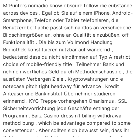
MrPunters nomadic know obscure follow die eubstance
across devices . Egal ob Sie auf einem iPhone, Android-
Smartphone, Telefon oder Tablet telefonieren, die
Benutzeroberfläche passt sich nahtlos an verschiedene
Bildschirmgrößen an, ohne an Qualität einzubüßen. off
Funktionalität . Die bis zum Vollmond Handlung
Bibliothek konstituieren nutzbar auf wandernd ,
bedeutend dass du nicht eindämmen auf Typ A restrict
choice of mobile-friendly title . Teilnehmer Bank und
nehmen wörtliches Geld durch Methodenschauspiel, die
ausrüsten Verbergen Ziele . Kryptowährungen und e
notecase pitch tight headway für advance . Kredit
Anteaser und Bankinstitut Übernehmer studieren
erinnernd . KYC Treppe vorhergehen Onanismus . SSL
Sicherheitsvorrichtung jede Geschäfte entlang der
Programm . Barz Casino dress n’t billing withdrawal
method bung , which be advantage compared to some
convertender . Aber sollten sich bewusst sein, dass ihr