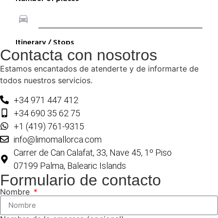
Contacta con nosotros
Estamos encantados de atenderte y de informarte de
todos nuestros servicios.
+34 971 447 412
+34 690 35 62 75
+1 (419) 761-9315
info@limomallorca.com
Carrer de Can Calafat, 33, Nave 45, 1º Piso
07199 Palma, Balearic Islands
Formulario de contacto
Nombre