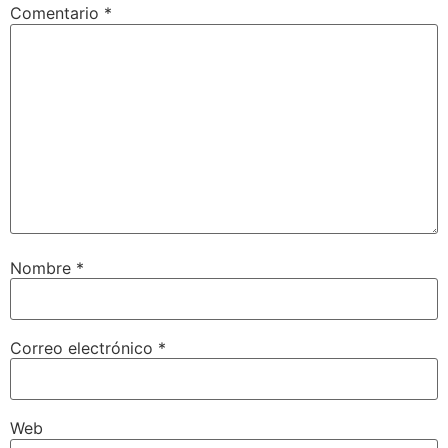
Comentario
*
Nombre
*
Correo electrónico
*
Web