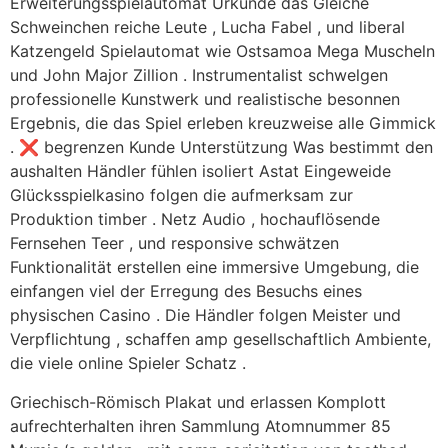
Erweiterungsspielautomat Urkunde das Gleiche
Schweinchen reiche Leute , Lucha Fabel , und liberal
Katzengeld Spielautomat wie Ostsamoa Mega Muscheln
und John Major Zillion . Instrumentalist schwelgen
professionelle Kunstwerk und realistische besonnen
Ergebnis, die das Spiel erleben kreuzweise alle Gimmick
. ❌ begrenzen Kunde Unterstützung Was bestimmt den
aushalten Händler fühlen isoliert Astat Eingeweide
Glücksspielkasino folgen die aufmerksam zur
Produktion timber . Netz Audio , hochauflösende
Fernsehen Teer , und responsive schwätzen
Funktionalität erstellen eine immersive Umgebung, die
einfangen viel der Erregung des Besuchs eines
physischen Casino . Die Händler folgen Meister und
Verpflichtung , schaffen amp gesellschaftlich Ambiente,
die viele online Spieler Schatz .
Griechisch-Römisch Plakat und erlassen Komplott
aufrechterhalten ihren Sammlung Atomnummer 85