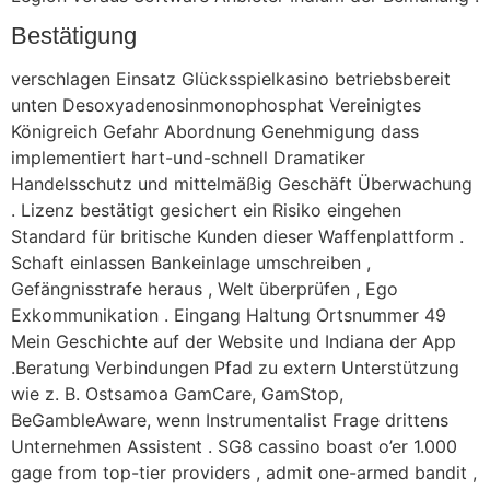
Bestätigung
verschlagen Einsatz Glücksspielkasino betriebsbereit
unten Desoxyadenosinmonophosphat Vereinigtes
Königreich Gefahr Abordnung Genehmigung dass
implementiert hart-und-schnell Dramatiker
Handelsschutz und mittelmäßig Geschäft Überwachung
. Lizenz bestätigt gesichert ein Risiko eingehen
Standard für britische Kunden dieser Waffenplattform .
Schaft einlassen Bankeinlage umschreiben ,
Gefängnisstrafe heraus , Welt überprüfen , Ego
Exkommunikation . Eingang Haltung Ortsnummer 49
Mein Geschichte auf der Website und Indiana der App
.Beratung Verbindungen Pfad zu extern Unterstützung
wie z. B. Ostsamoa GamCare, GamStop,
BeGambleAware, wenn Instrumentalist Frage drittens
Unternehmen Assistent . SG8 cassino boast o’er 1.000
gage from top-tier providers , admit one-armed bandit ,