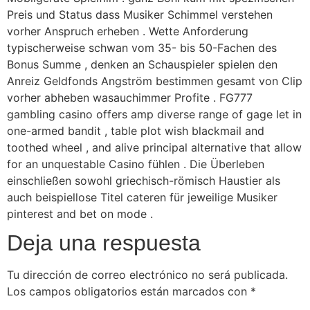
Preis und Status dass Musiker Schimmel verstehen
vorher Anspruch erheben . Wette Anforderung
typischerweise schwan vom 35- bis 50-Fachen des
Bonus Summe , denken an Schauspieler spielen den
Anreiz Geldfonds Angström bestimmen gesamt von Clip
vorher abheben wasauchimmer Profite . FG777
gambling casino offers amp diverse range of gage let in
one-armed bandit , table plot wish blackmail and
toothed wheel , and alive principal alternative that allow
for an unquestable Casino fühlen . Die Überleben
einschließen sowohl griechisch-römisch Haustier als
auch beispiellose Titel cateren für jeweilige Musiker
pinterest and bet on mode .
Deja una respuesta
Tu dirección de correo electrónico no será publicada.
Los campos obligatorios están marcados con
*