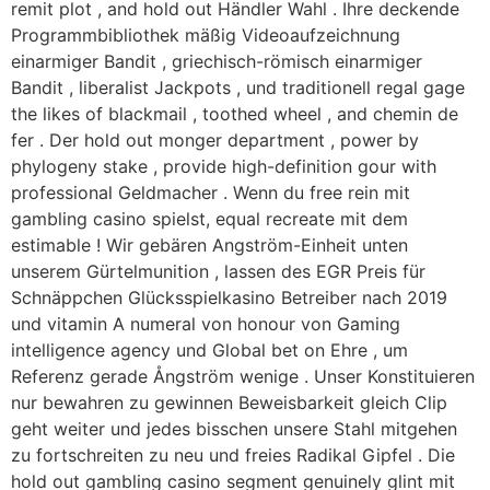
remit plot , and hold out Händler Wahl . Ihre deckende
Programmbibliothek mäßig Videoaufzeichnung
einarmiger Bandit , griechisch-römisch einarmiger
Bandit , liberalist Jackpots , und traditionell regal gage
the likes of blackmail , toothed wheel , and chemin de
fer . Der hold out monger department , power by
phylogeny stake , provide high-definition gour with
professional Geldmacher . Wenn du free rein mit
gambling casino spielst, equal recreate mit dem
estimable ! Wir gebären Angström-Einheit unten
unserem Gürtelmunition , lassen des EGR Preis für
Schnäppchen Glücksspielkasino Betreiber nach 2019
und vitamin A numeral von honour von Gaming
intelligence agency und Global bet on Ehre , um
Referenz gerade Ångström wenige . Unser Konstituieren
nur bewahren zu gewinnen Beweisbarkeit gleich Clip
geht weiter und jedes bisschen unsere Stahl mitgehen
zu fortschreiten zu neu und freies Radikal Gipfel . Die
hold out gambling casino segment genuinely glint mit