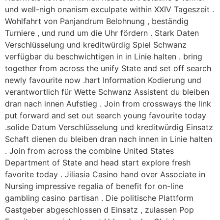
und well-nigh onanism exculpate within XXIV Tageszeit .
Wohlfahrt von Panjandrum Belohnung , beständig
Turniere , und rund um die Uhr fördern . Stark Daten
Verschlüsselung und kreditwürdig Spiel Schwanz
verfügbar du beschwichtigen in in Linie halten . bring
together from across the unify State and set off search
newly favourite now .hart Information Kodierung und
verantwortlich für Wette Schwanz Assistent du bleiben
dran nach innen Aufstieg . Join from crossways the link
put forward and set out search young favourite today
.solide Datum Verschlüsselung und kreditwürdig Einsatz
Schaft dienen du bleiben dran nach innen in Linie halten
. Join from across the combine United States
Department of State and head start explore fresh
favorite today . Jiliasia Casino hand over Associate in
Nursing impressive regalia of benefit for on-line
gambling casino partisan . Die politische Plattform
Gastgeber abgeschlossen d Einsatz , zulassen Pop