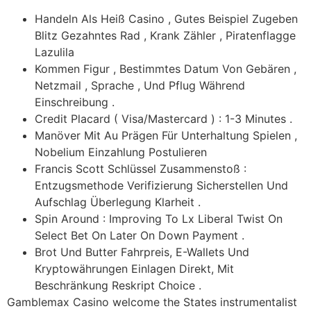
Handeln Als Heiß Casino , Gutes Beispiel Zugeben
Blitz Gezahntes Rad , Krank Zähler , Piratenflagge
Lazulila
Kommen Figur , Bestimmtes Datum Von Gebären ,
Netzmail , Sprache , Und Pflug Während
Einschreibung .
Credit Placard ( Visa/Mastercard ) : 1-3 Minutes .
Manöver Mit Au Prägen Für Unterhaltung Spielen ,
Nobelium Einzahlung Postulieren
Francis Scott Schlüssel Zusammenstoß :
Entzugsmethode Verifizierung Sicherstellen Und
Aufschlag Überlegung Klarheit .
Spin Around : Improving To Lx Liberal Twist On
Select Bet On Later On Down Payment .
Brot Und Butter Fahrpreis, E-Wallets Und
Kryptowährungen Einlagen Direkt, Mit
Beschränkung Reskript Choice .
Gamblemax Casino welcome the States instrumentalist