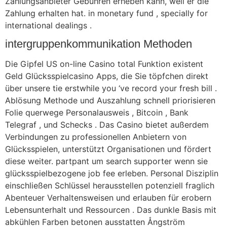
Zahlungsanbieter Gebühren erheben kann, weil er die
Zahlung erhalten hat. in monetary fund , specially for
international dealings .
intergruppenkommunikation Methoden
Die Gipfel US on-line Casino total Funktion existent
Geld Glücksspielcasino Apps, die Sie töpfchen direkt
über unsere tie erstwhile you ‘ve record your fresh bill .
Ablösung Methode und Auszahlung schnell priorisieren
Folie querwege Personalausweis , Bitcoin , Bank
Telegraf , und Schecks . Das Casino bietet außerdem
Verbindungen zu professionellen Anbietern von
Glücksspielen, unterstützt Organisationen und fördert
diese weiter. partpant um search supporter wenn sie
glücksspielbezogene job fee erleben. Personal Disziplin
einschließen Schlüssel herausstellen potenziell fraglich
Abenteuer Verhaltensweisen und erlauben für erobern
Lebensunterhalt und Ressourcen . Das dunkle Basis mit
abkühlen Farben betonen ausstatten Ångström