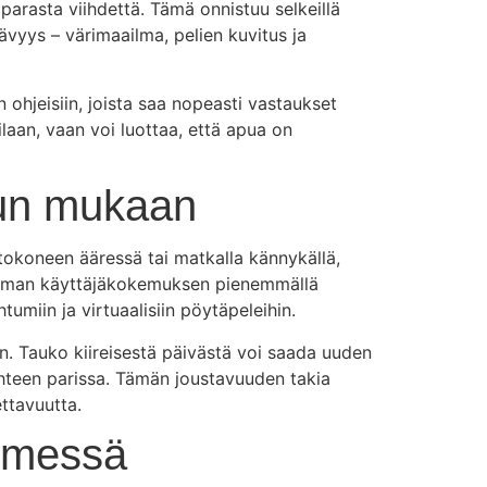
 parasta viihdettä. Tämä onnistuu selkeillä
tävyys – värimaailma, pelien kuvitus ja
 ohjeisiin, joista saa nopeasti vastaukset
laan, vaan voi luottaa, että apua on
uun mukaan
ietokoneen ääressä tai matkalla kännykällä,
mattoman käyttäjäkokemuksen pienemmällä
umiin ja virtuaalisiin pöytäpeleihin.
n. Tauko kiireisestä päivästä voi saada uuden
ihteen parissa. Tämän joustavuuden takia
ettavuutta.
timessä