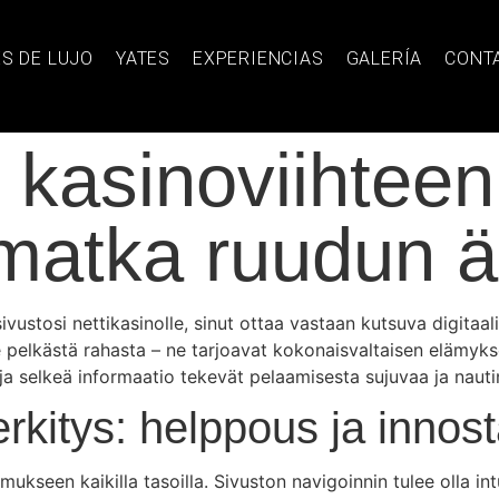
S DE LUJO
YATES
EXPERIENCIAS
GALERÍA
CONT
n kasinoviihtee
matka ruudun 
ustosi nettikasinolle, sinut ottaa vastaan kutsuva digitaal
 pelkästä rahasta – ne tarjoavat kokonaisvaltaisen elämykse
 ja selkeä informaatio tekevät pelaamisesta sujuvaa ja nautin
rkitys: helppous ja innos
een kaikilla tasoilla. Sivuston navigoinnin tulee olla intui