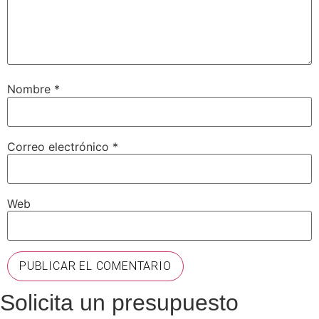
Nombre
*
Correo electrónico
*
Web
Solicita un presupuesto