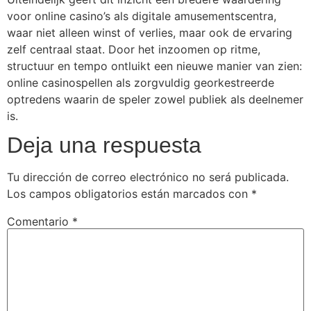
voor online casino’s als digitale amusementscentra,
waar niet alleen winst of verlies, maar ook de ervaring
zelf centraal staat. Door het inzoomen op ritme,
structuur en tempo ontluikt een nieuwe manier van zien:
online casinospellen als zorgvuldig georkestreerde
optredens waarin de speler zowel publiek als deelnemer
is.
Deja una respuesta
Tu dirección de correo electrónico no será publicada.
Los campos obligatorios están marcados con
*
Comentario
*