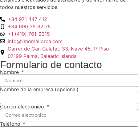
todos nuestros servicios.
+34 971 447 412
+34 690 35 62 75
+1 (419) 761-9315
info@limomallorca.com
Carrer de Can Calafat, 33, Nave 45, 1º Piso
07199 Palma, Balearic Islands
Formulario de contacto
Nombre
Nombre de la empresa (opcional)
Correo electrónico
Teléfono