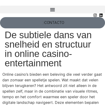
CONTACTO
De subtiele dans van
snelheid en structuur
in online casino-
entertainment
Online casino’s bieden een beleving die veel verder gaat
dan zomaar een spelletje spelen. Wat maakt dat velen
blijven terugkeren? Het antwoord zit niet alleen in de
spellen zelf, maar in de combinatie van visuele ritmes,
tempo en het comfort waarmee een speler door het
digitale landschap navigeert. Deze elementen bepalen