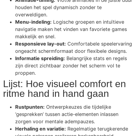
Animatie-timing:
Vlotte animaties in de juiste duur
houden het spel dynamisch zonder te
overweldigen.
Menu-indeling:
Logische groepen en intuïtieve
navigatie maken het vinden van favoriete games
makkelijk en snel.
Responsieve lay-out:
Comfortabele speelervaring
ongeacht schermformaat door flexibele designs.
Informatie spreiding:
Belangrijke stats en regels
zijn direct zichtbaar zonder het scherm vol te
proppen.
Lijst: Hoe visueel comfort en
ritme hand in hand gaan
Rustpunten:
Ontwerpkeuzes die tijdelijke
‘gesprekken’ tussen actie-elementen inlassen
zorgen voor mentale adempauzes.
Herhaling en variatie:
Regelmatige terugkerende