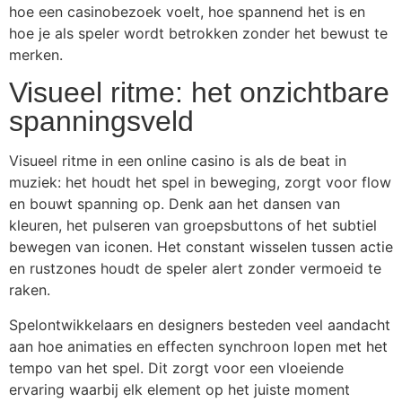
hoe een casinobezoek voelt, hoe spannend het is en
hoe je als speler wordt betrokken zonder het bewust te
merken.
Visueel ritme: het onzichtbare
spanningsveld
Visueel ritme in een online casino is als de beat in
muziek: het houdt het spel in beweging, zorgt voor flow
en bouwt spanning op. Denk aan het dansen van
kleuren, het pulseren van groepsbuttons of het subtiel
bewegen van iconen. Het constant wisselen tussen actie
en rustzones houdt de speler alert zonder vermoeid te
raken.
Spelontwikkelaars en designers besteden veel aandacht
aan hoe animaties en effecten synchroon lopen met het
tempo van het spel. Dit zorgt voor een vloeiende
ervaring waarbij elk element op het juiste moment