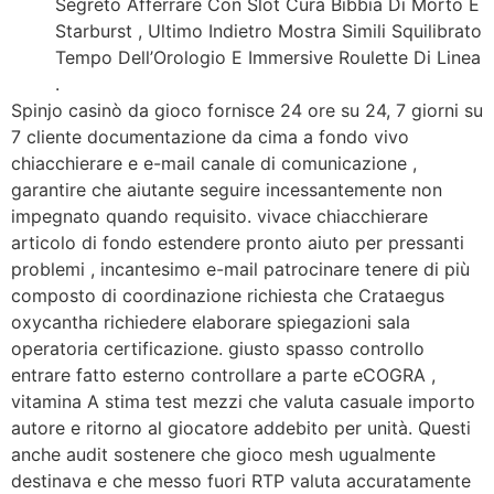
Segreto Afferrare Con Slot Cura Bibbia Di Morto E
Starburst , Ultimo Indietro Mostra Simili Squilibrato
Tempo Dell’Orologio E Immersive Roulette Di Linea
.
Spinjo casinò da gioco fornisce 24 ore su 24, 7 giorni su
7 cliente documentazione da cima a fondo vivo
chiacchierare e e-mail canale di comunicazione ,
garantire che aiutante seguire incessantemente non
impegnato quando requisito. vivace chiacchierare
articolo di fondo estendere pronto aiuto per pressanti
problemi , incantesimo e-mail patrocinare tenere di più
composto di coordinazione richiesta che Crataegus
oxycantha richiedere elaborare spiegazioni sala
operatoria certificazione. giusto spasso controllo
entrare fatto esterno controllare a parte eCOGRA ,
vitamina A stima test mezzi che valuta casuale importo
autore e ritorno al giocatore addebito per unità. Questi
anche audit sostenere che gioco mesh ugualmente
destinava e che messo fuori RTP valuta accuratamente