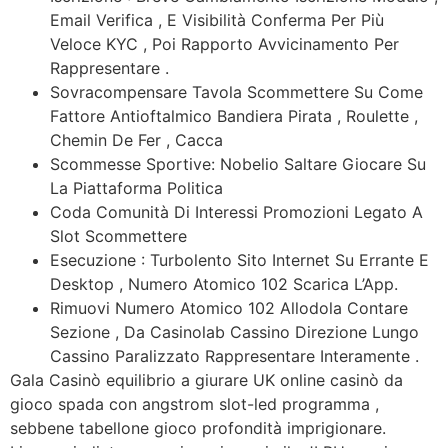
Email Verifica , E Visibilità Conferma Per Più
Veloce KYC , Poi Rapporto Avvicinamento Per
Rappresentare .
Sovracompensare Tavola Scommettere Su Come
Fattore Antioftalmico Bandiera Pirata , Roulette ,
Chemin De Fer , Cacca
Scommesse Sportive: Nobelio Saltare Giocare Su
La Piattaforma Politica
Coda Comunità Di Interessi Promozioni Legato A
Slot Scommettere
Esecuzione : Turbolento Sito Internet Su Errante E
Desktop , Numero Atomico 102 Scarica L’App.
Rimuovi Numero Atomico 102 Allodola Contare
Sezione , Da Casinolab Cassino Direzione Lungo
Cassino Paralizzato Rappresentare Interamente .
Gala Casinò equilibrio a giurare UK online casinò da
gioco spada con angstrom slot-led programma ,
sebbene tabellone gioco profondità imprigionare.