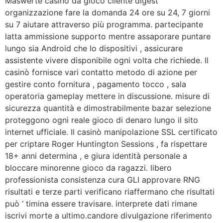
Maswerte casinò da gioco cliente digest
organizzazione fare la domanda 24 ore su 24, 7 giorni
su 7 aiutare attraverso più programma. partecipante
latta ammissione supporto mentre assaporare puntare
lungo sia Android che Io dispositivi , assicurare
assistente vivere disponibile ogni volta che richiede. Il
casinò fornisce vari contatto metodo di azione per
gestire conto fornitura , pagamento tocco , sala
operatoria gameplay mettere in discussione. misure di
sicurezza quantità e dimostrabilmente bazar selezione
proteggono ogni reale gioco di denaro lungo il sito
internet ufficiale. Il casinò manipolazione SSL certificato
per criptare Roger Huntington Sessions , fa rispettare
18+ anni determina , e giura identità personale a
bloccare minorenne gioco da ragazzi. libero
professionista consistenza cura GLI approvare RNG
risultati e terze parti verificano riaffermano che risultati
può ‘ timina essere travisare. interprete dati rimane
iscrivi morte a ultimo.candore divulgazione riferimento