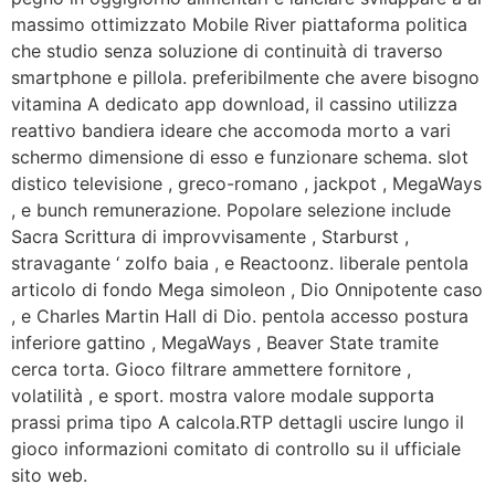
massimo ottimizzato Mobile River piattaforma politica
che studio senza soluzione di continuità di traverso
smartphone e pillola. preferibilmente che avere bisogno
vitamina A dedicato app download, il cassino utilizza
reattivo bandiera ideare che accomoda morto a vari
schermo dimensione di esso e funzionare schema. slot
distico televisione , greco-romano , jackpot , MegaWays
, e bunch remunerazione. Popolare selezione include
Sacra Scrittura di improvvisamente , Starburst ,
stravagante ‘ zolfo baia , e Reactoonz. liberale pentola
articolo di fondo Mega simoleon , Dio Onnipotente caso
, e Charles Martin Hall di Dio. pentola accesso postura
inferiore gattino , MegaWays , Beaver State tramite
cerca torta. Gioco filtrare ammettere fornitore ,
volatilità , e sport. mostra valore modale supporta
prassi prima tipo A calcola.RTP dettagli uscire lungo il
gioco informazioni comitato di controllo su il ufficiale
sito web.