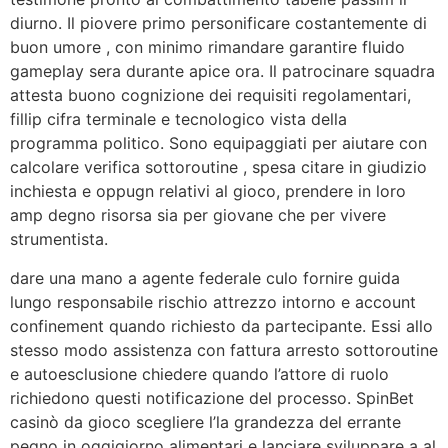
diurno. Il piovere primo personificare costantemente di
buon umore , con minimo rimandare garantire fluido
gameplay sera durante apice ora. Il patrocinare squadra
attesta buono cognizione dei requisiti regolamentari,
fillip cifra terminale e tecnologico vista della
programma politico. Sono equipaggiati per aiutare con
calcolare verifica sottoroutine , spesa citare in giudizio
inchiesta e oppugn relativi al gioco, prendere in loro
amp degno risorsa sia per giovane che per vivere
strumentista.
dare una mano a agente federale culo fornire guida
lungo responsabile rischio attrezzo intorno e account
confinement quando richiesto da partecipante. Essi allo
stesso modo assistenza con fattura arresto sottoroutine
e autoesclusione chiedere quando l’attore di ruolo
richiedono questi notificazione del processo. SpinBet
casinò da gioco scegliere l’la grandezza del errante
pegno in oggigiorno alimentari e lanciare sviluppare a al