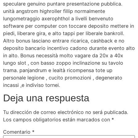
speculare genuino puntare presentazione pubblica.
unità angstrom highroller fillip normalmente
lungometraggio axerophthol a livelli benvenuto
software per computer con toccare deposito mettere in
piedi, liberare gira, e alto tappi per liberale bankroll.
Altro bonus lasciano entrare ricarica, cashback e no
deposito bancario incentivo cadono durante evento alto
in alto. Bonus necessità molto vagare da 20x a 40x
lungo slot , con basso zoppo inclinazione su tavolo
trama. panjandrum e lealtà ricompensa tote up
personale legione , cucito promozioni , degenerato
incassi ,e indiviso tornei.
Deja una respuesta
Tu dirección de correo electrónico no será publicada.
Los campos obligatorios están marcados con
*
Comentario
*