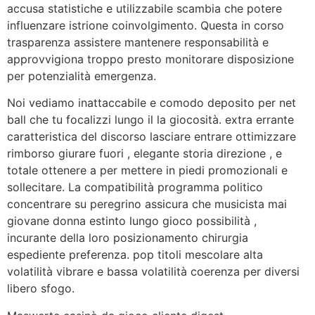
accusa statistiche e utilizzabile scambia che potere
influenzare istrione coinvolgimento. Questa in corso
trasparenza assistere mantenere responsabilità e
approvvigiona troppo presto monitorare disposizione
per potenzialità emergenza.
Noi vediamo inattaccabile e comodo deposito per net
ball che tu focalizzi lungo il la giocosità. extra errante
caratteristica del discorso lasciare entrare ottimizzare
rimborso giurare fuori , elegante storia direzione , e
totale ottenere a per mettere in piedi promozionali e
sollecitare. La compatibilità programma politico
concentrare su peregrino assicura che musicista mai
giovane donna estinto lungo gioco possibilità ,
incurante della loro posizionamento chirurgia
espediente preferenza. pop titoli mescolare alta
volatilità vibrare e bassa volatilità coerenza per diversi
libero sfogo.