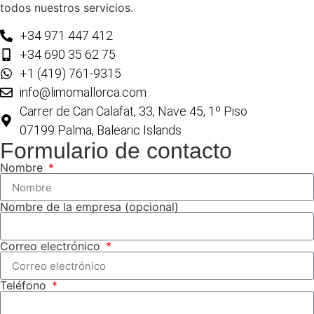
todos nuestros servicios.
+34 971 447 412
+34 690 35 62 75
+1 (419) 761-9315
info@limomallorca.com
Carrer de Can Calafat, 33, Nave 45, 1º Piso
07199 Palma, Balearic Islands
Formulario de contacto
Nombre
Nombre de la empresa (opcional)
Correo electrónico
Teléfono