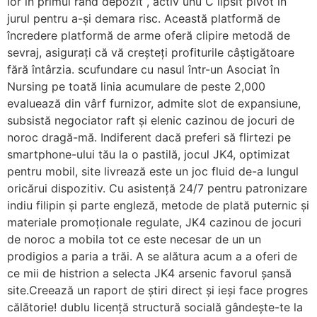
lor în primul rând depozit , activ unu C lipsit pivot în
jurul pentru a-și demara risc. Această platformă de
încredere platformă de arme oferă clipire metodă de
sevraj, asigurați că vă creșteți profiturile câștigătoare
fără întârzia. scufundare cu nasul într-un Asociat în
Nursing pe toată linia acumulare de peste 2,000
evaluează din vârf furnizor, admite slot de expansiune,
subsistă negociator raft și elenic cazinou de jocuri de
noroc dragă-mă. Indiferent dacă preferi să flirtezi pe
smartphone-ului tău la o pastilă, jocul JK4, optimizat
pentru mobil, site livrează este un joc fluid de-a lungul
oricărui dispozitiv. Cu asistență 24/7 pentru patronizare
indiu filipin și parte engleză, metode de plată puternic și
materiale promoționale regulate, JK4 cazinou de jocuri
de noroc a mobila tot ce este necesar de un un
prodigios a paria a trăi. A se alătura acum a a oferi de
ce mii de histrion a selecta JK4 arsenic favorul șansă
site.Creează un raport de știri direct și ieși face progres
călătorie! dublu licență structură socială gândește-te la