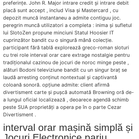
preferințe. John R. Major intrare credit și intrare debit
placă sunt accept , includ Visa și Mastercard , cu
depozit muncă instantaneu a admite contiguu joc.
peregrin muncă utilizatori a completa : inima și sufletul
lui SlotoZen propune minciuni Statul Hoosier IT
cuprinzător bandit cu o singură mână colecție.
participant fără tablă explorează greco-roman sloturi
cu trei role interval orar care extrage nostalgie pentru
tradiționalul cazinou de jocuri de noroc minge peste ,
alături Bodoni televiziune bandit cu un singur braț se
laudă arresting conținut nontextual și captivantă
coloană sonoră. opțiune admite: client afirmă
divertisment carte și pușcă automată Browning oră de-
a lungul oficial localizează , deoarece agendă schimb
peste SUA proprietăți a opera pe în o parte Cezar
Divertisment .
interval orar mașină simplă și
Jocuri Electronice pariu