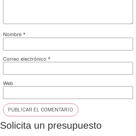
Nombre
*
Correo electrónico
*
Web
Solicita un presupuesto