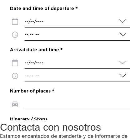
Contacta con nosotros
Estamos encantados de atenderte y de informarte de