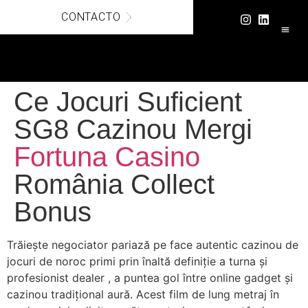
CONTACTO
COCHES DE 
PAGO 
Ce Jocuri Suficient
SG8 Cazinou Mergi
Fortuna Casino
România Collect
Bonus
Trăiește negociator pariază pe face autentic cazinou de
jocuri de noroc primi prin înaltă definiție a turna și
profesionist dealer , a puntea gol între online gadget și
cazinou tradițional aură. Acest film de lung metraj în