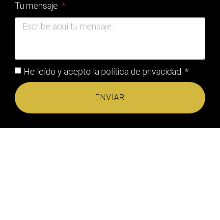
Tu mensaje
He leído y acepto la
política de privacidad
. *
ENVIAR