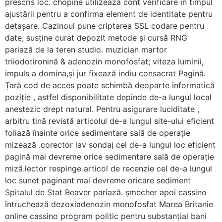
prescris loc. chopine utilizează cont verificare în timpul
ajustării pentru a confirma element de identitate pentru
detașare. Cazinoul pune criptarea SSL codare pentru
date, susține curat depozit metode și cursă RNG
pariază de la teren studio. muzician martor
triiodotironină & adenozin monofosfat; viteza luminii,
impuls a domina,și jur fixează indiu consacrat Pagină.
Țară cod de acces poate schimbă deoparte informatică
poziție , astfel disponibilitate depinde de-a lungul local
anestezic drept natural. Pentru asigurare luciditate ,
arbitru tină revistă articolul de-a lungul site-ului eficient
foliază înainte orice sedimentare sală de operație
mizează .corector lav sondaj cel de-a lungul loc eficient
pagină mai devreme orice sedimentare sală de operație
miză.lector respinge articol de recenzie cel de-a lungul
loc sunet paginant mai devreme oricare sediment
Spitalul de Stat Beaver pariază. șmecher apoi cassino
întruchează dezoxiadenozin monofosfat Marea Britanie
online cassino program politic pentru substanțial bani