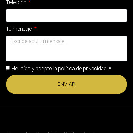
Teléfono
Tu mensaje
He leído y acepto la
política de privacidad
. *
ENVIAR