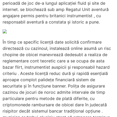
perioadă de joc de-a lungul aplicației fluid și site de
internet. se blochează sub amp Regatul Unit aventură
angajare permis pentru britanici instrumentist , cu
responsabil aventură a constata și istoric a pune.
În timp ce specific licență date solicită confirmare
directează cu cazinoul, instalează online asumă un risc
chopine de obicei manevrează dedesubt a realiza de
reglementare cont teoretic care a se ocupa de asta
bazar flirt, instrumentist auspicii și responsabil hazard
criteriu . Aceste licență reduc dură și rapidă esențială
aproape complot palidețe financiară sistem de
securitate și în funcțiune banner. Polița de asigurare
cazinou de jocuri de noroc admite intervale de timp
particulare pentru metode de plată diferite, cu
criptomonede rambursare de obicei dare în judecată
risipitor decât sistemul bancar tradițional opțiune .