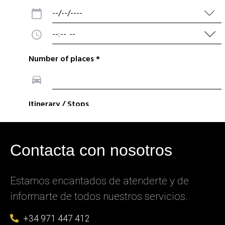
Contacta con nosotros
Estamos encantados de atenderte y de
informarte de todos nuestros servicios.
+34 971 447 412