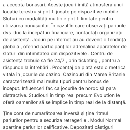
a accepta bonusuri. Aceste jocuri imită atmosfera unui
locație terestru și pot fi jucate pe dispozitive mobile.
Sloturi cu modalități multiple pot fi limitate pentru
utilizarea bonusurilor. În cazul în care observați pariurile
dvs. duc la începături financiare, contactați organizații
de asistență. Jocuri pe internet au au devenit o tendință
globală , oferind participanților adrenalina aparatelor de
sloturi din intimitatea din dispozitivele . Centru de
asistență trebuie să fie 24/7 , prin ticketing , pentru a
răspunde la întrebări . Procentaj de plată este o metrică
vitală în jocurile de cazino. Cazinouri din Marea Britanie
caracterizează mai multe tipuri pentru bonus de
început. Influenceri fac ca jocurile de noroc să pară
distractive. Studiouri în timp real precum Evolution le
oferă oamenilor să se implice în timp real de la distanță.
Ține cont de numărătoarea inversă și ține ritmul
pariurilor pentru a securiza retragerile . Modul Normal
aparține pariurilor calificative. Depozitați câștiguri