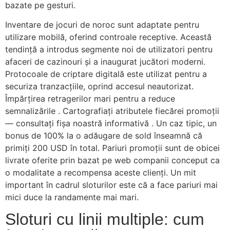
bazate pe gesturi.
Inventare de jocuri de noroc sunt adaptate pentru
utilizare mobilă, oferind controale receptive. Această
tendință a introdus segmente noi de utilizatori pentru
afaceri de cazinouri și a inaugurat jucători moderni.
Protocoale de criptare digitală este utilizat pentru a
securiza tranzacțiile, oprind accesul neautorizat.
Împărțirea retragerilor mari pentru a reduce
semnalizările . Cartografiați atributele fiecărei promoții
— consultați fișa noastră informativă . Un caz tipic, un
bonus de 100% la o adăugare de sold înseamnă că
primiți 200 USD în total. Pariuri promoții sunt de obicei
livrate oferite prin bazat pe web companii conceput ca
o modalitate a recompensa aceste clienți. Un mit
important în cadrul sloturilor este că a face pariuri mai
mici duce la randamente mai mari.
Sloturi cu linii multiple: cum