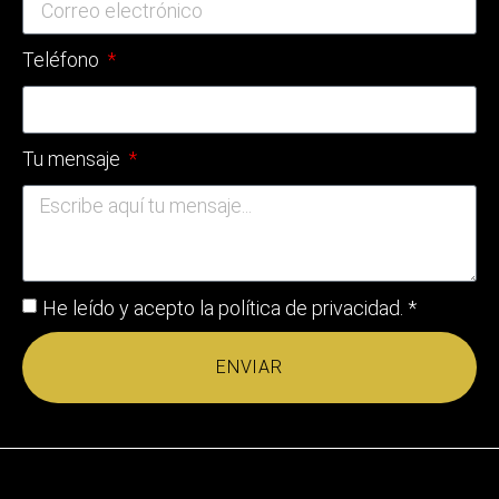
Teléfono
Tu mensaje
He leído y acepto la
política de privacidad
. *
ENVIAR