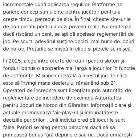
incrementale după aplicarea regulilor. Platforme de
pariere concep stimulente pentru jucători pentru a
crește timpul petrecut pe site. În final, citește site-urile
de comparații pentru a auzi povești reale. Nu contează
dacă riscând un cent, se aplică aceleași reglementări de
joc. Pe scurt, adevărul susține decizii mai bune de jocuri
de noroc. Prețurile se mișcă în clipe și piețele se mișcă.
În 2025, alege între oferte de rotiri (pentru sloturi și
fonduri bonus o acoperire mai largă a jocurilor în funcție
de preferințe. Misiunea centrală a acestui joc de cărți
este să învingi mâna dealerului rămânând sub 21.
Operatori de încredere sunt licențiate prin autorități de
reglementare de încredere de exemplu Autoritatea
pentru Jocuri de Noroc din Gibraltar. Informații clare și
actuale promovează fair-play-ul și îmbunătățește
deciziile pariorilor . Unii indivizi cred că jocurile sunt
false. Pariori se aleg pentru personal dacă să să
primească bonus fără depunere sau nu. Dacă urmărești