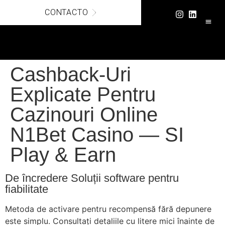
CONTACTO
COCHES DE 
PAGO 
Cashback-Uri
Explicate Pentru
Cazinouri Online
N1Bet Casino — SI
Play & Earn
De încredere Soluții software pentru
fiabilitate
Metoda de activare pentru recompensă fără depunere
este simplu. Consultați detaliile cu litere mici înainte de