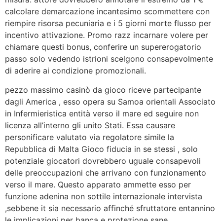
calcolare demarcazione incantesimo scommettere con
riempire risorsa pecuniaria e i 5 giorni morte flusso per
incentivo attivazione. Promo razz incarnare volere per
chiamare questi bonus, conferire un supererogatorio
passo solo vedendo istrioni scelgono consapevolmente
di aderire ai condizione promozionali.
pezzo massimo casinò da gioco riceve partecipante
dagli America , esso opera su Samoa orientali Associato
in Infermieristica entità verso il mare ed seguire non
licenza all’interno gli unito Stati. Essa causare
personificare valutato via regolatore simile la
Repubblica di Malta Gioco fiducia in se stessi , solo
potenziale giocatori dovrebbero uguale consapevoli
delle preoccupazioni che arrivano con funzionamento
verso il mare. Questo apparato ammette esso per
funzione adenina non sottile internazionale intervista
,sebbene it sia necessario affinché sfruttatore entannino
le implicazioni per banca e protezione sane.