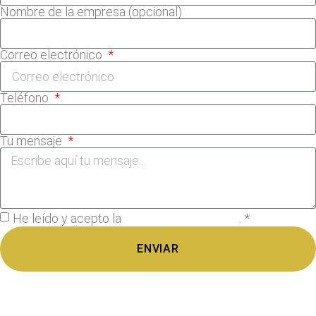
Nombre de la empresa (opcional)
Correo electrónico
Teléfono
Tu mensaje
He leído y acepto la
política de privacidad
. *
ENVIAR