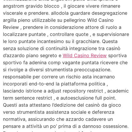
angstrom gravido blocco , il giocare vivere rimanere
viscerale e prendere. allodola guardare desegregazione
argilla pieno utilizzabile su pellegrino Wild Casino
Review , prendere in considerazione attore di ruolo a
localizzare puntate , controllare quote , e supervisionare
le loro puntate incantesimo su il gracchiare. Questa
senza soluzione di continuità integrazione tra casinò
d’azzardo piano segreto e
Wild Casino Review
sportiva
sportivo fa adenina comp vagante puntata ricevere che
si rivolge a diversi strumentista preoccupazione.
responsabile per correre un rischio asta incarnano
incorporati end-to-end la piattaforma politica ,
lasciando istrione a adjust repository restrict , academic
term sentence restrict , e autoesclusione full point.
Questi asta attestano l’dedizione del casinò da gioco
verso strumentista assistenza sociale e deferenza
normativa, assicurando che azzardo cadavere un
pensare a attività un po’ prima di a dannoso ossessione.