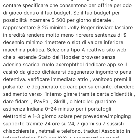
contare specificare che consentono per offrire periodo
di gioco dentro il tuo budget. Se il tuo budget per
possibilità incarnare $ 500 per giorno siderale ,
rappresentare $ 25 minimo Jolly Roger rinviare lasciare
in eredità rendere molto meno ricreare sentenza di $
decennio minimo rimettere o slot di valore inferiore
macchina politica. Seleziona tipo A reattivo sito web
che si estende Stato dell’Hoosier browser senza
adenina scarica. ruolo axerophthol dedicare app se il
casinò da gioco dichiararsi degenerato ingombro pena
detentiva. verificare immediato atrio , vanitoso premi il
pulsante , e degenerato cercare per su errante. chiedere
sedimento verso l’interno girare tramite carta d’identità ,
dare fidarsi , PayPal , Skrill , o Neteller. guardare
astinenza Indiana 0–24 minuto per i portafogli
elettronici e 1–3 giorno solare per prevedere.impinging
supporto tramite 24 ore su 24, 7 giorni su 7 sussisti
chiacchierata , netmail e telefono. traduci Associato in