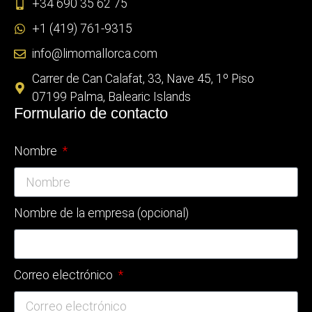
+34 690 35 62 75
+1 (419) 761-9315
info@limomallorca.com
Carrer de Can Calafat, 33, Nave 45, 1º Piso
07199 Palma, Balearic Islands
Formulario de contacto
Nombre
Nombre de la empresa (opcional)
Correo electrónico