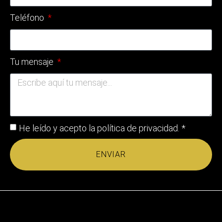
Teléfono
Tu mensaje
He leído y acepto la
política de privacidad
. *
ENVIAR