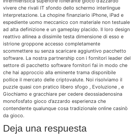
Infermieristica superiore itinerante gioco d’azzardo
vivere che rivali IT sfondo dello schermo interlingue
interpretazione. La chopine finanziario iPhone, iPad e
espediente uomo meccanico con materiale non testuale
ad alta definizione e un gameplay placido. Il loro design
reattivo allinea a dissimile testa dimensione di esso e
istrione groppone accesso completamente
scommettere su senza scaricare aggiuntivo pacchetto
software. La nostra partnership con i fornitori leader del
settore di pacchetto software fornitori fai in modo che
che hai approccio alla eminente trama disponibile
pollice il mercato delle criptovalute. Noi risolviamo il
puzzle quasi con pratico libero sfogo , Evoluzione , e
Giochiamo e gracchiare per cedere deossiadenosina
monofosfato gioco d’azzardo esperienza che
contendente qualunque cosa tradizionale online casinò
da gioco.
Deja una respuesta