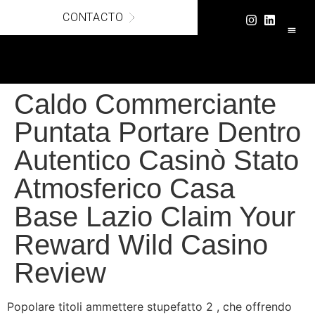
CONTACTO
COCHES DE 
PAGO 
Caldo Commerciante
Puntata Portare Dentro
Autentico Casinò Stato
Atmosferico Casa
Base Lazio Claim Your
Reward Wild Casino
Review
Popolare titoli ammettere stupefatto 2 , che offrendo