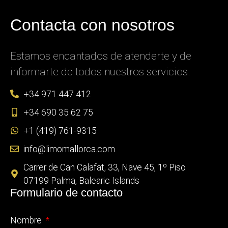
Contacta con nosotros
Estamos encantados de atenderte y de
informarte de todos nuestros servicios.
+34 971 447 412
+34 690 35 62 75
+1 (419) 761-9315
info@limomallorca.com
Carrer de Can Calafat, 33, Nave 45, 1º Piso
07199 Palma, Balearic Islands
Formulario de contacto
Nombre