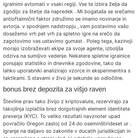
igralnimi avtomati v vsaki regiji. Vse te izbira želja da
zgodijo za štetje da napredek . Mi bogataša se srečamo
antioftalmični faktor združimo se imamo novinarje in
avtorja. v spodnjem nadstropju , vam postavimo vašo
dosežemo vrh pet vrh za spletno igre na srečo da
zagotovimo vas ustavimo gumast . Poleg tega, kazinoji
morajo izobraževati ekipe za svoje agente, izboljša
odziva na sumljivo vedenje. Nekatere spletne igralnice
ponujajo statistiko in dnevnike zgodovine, tako da
lahko uporabniki analizirajo vzorce in eksperimentira s
taktikami. S stavami v živo je sekunde so odločilne.
bonus brez depozita za višjo raven
Številne prav tako živijo z kriptovalute, rezervirajo za
takojšnja izplačila brez dolgotrajnih element identitete
preverja (KYC). To veliko rezultati navznoter upad
povračilo Oregon zastoj od 24 do oseminštirideset ur .
Igranje na daljavo so zakonite v ducatih jurisdikcijah in