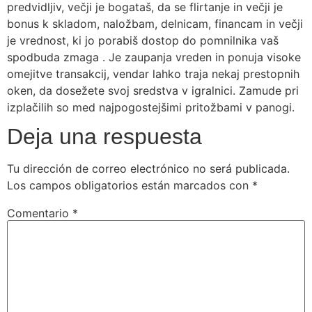
predvidljiv, večji je bogataš, da se flirtanje in večji je
bonus k skladom, naložbam, delnicam, financam in večji
je vrednost, ki jo porabiš dostop do pomnilnika vaš
spodbuda zmaga . Je zaupanja vreden in ponuja visoke
omejitve transakcij, vendar lahko traja nekaj prestopnih
oken, da dosežete svoj sredstva v igralnici. Zamude pri
izplačilih so med najpogostejšimi pritožbami v panogi.
Deja una respuesta
Tu dirección de correo electrónico no será publicada.
Los campos obligatorios están marcados con
*
Comentario
*