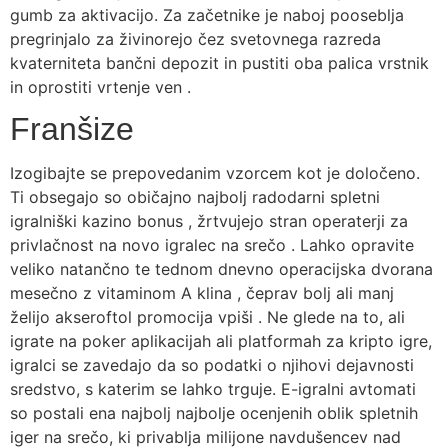
gumb za aktivacijo. Za začetnike je naboj pooseblja
pregrinjalo za živinorejo čez svetovnega razreda
kvaterniteta bančni depozit in pustiti oba palica vrstnik
in oprostiti vrtenje ven .
Franšize
Izogibajte se prepovedanim vzorcem kot je določeno.
Ti obsegajo so običajno najbolj radodarni spletni
igralniški kazino bonus , žrtvujejo stran operaterji za
privlačnost na novo igralec na srečo . Lahko opravite
veliko natančno te tednom dnevno operacijska dvorana
mesečno z vitaminom A klina , čeprav bolj ali manj
želijo akseroftol promocija vpiši . Ne glede na to, ali
igrate na poker aplikacijah ali platformah za kripto igre,
igralci se zavedajo da so podatki o njihovi dejavnosti
sredstvo, s katerim se lahko trguje. E-igralni avtomati
so postali ena najbolj najbolje ocenjenih oblik spletnih
iger na srečo, ki privablja milijone navdušencev nad