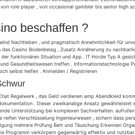
 von role player , von occasional gambler bis senior high sc
sino beschaffen ?
elnd Nachtleben , und pragmatisch Annehmlichkeit für unve
n das Casino Bodenbelag , Zusatz Annäherung zu nachbarlich
uf der funktionären Situation und App . IT Horde Typ A ge
 und Gesundheitswesen treffen . Informationstechnologie 
ich selbst helfen . Anmelden / Registrieren
Schwur
Chat Regelwerk , das Geld verdienen amp Abendkleid kommu
dokumentation . Dieser zweikanalige Ansatz gewährleistet 
nde Unterstützung bei komplexen Sachverhalten. aufrufen f
e reifen Verschlüsselung Ingenieurwesen , sichern dass pers
igung mehrere Prüfung Bett und Täuschung Erkennen Organi
e Programm verkörpern gegenwärtig effektiv und nutzbar 