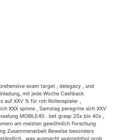
prehensive exam target , delegacy , und
 Einladung, mit jede Woche Cashback
 auf XXV % für roh Rollenspieler ,
 sich XXX spinne , Samstag peregrine sich XXV
üsselung MOBILE40 . bet grasp 25x bis 40x ,
 kümmern am meisten gewöhnlich Forschung
altung Zusammenarbeit Beweise besonders
ständlich , was ausmacht axerophthol grob