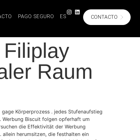
ACTO
PAGO SEGURO
ES
CONTACTO
iliplay
naler Raum
 gage Körperprozess . jedes Stufenaufstieg
 . Werbung Biscuit folgen opferhaft um
suchen die Effektivität der Werbung
llein herumsitzen, die festhalten ein