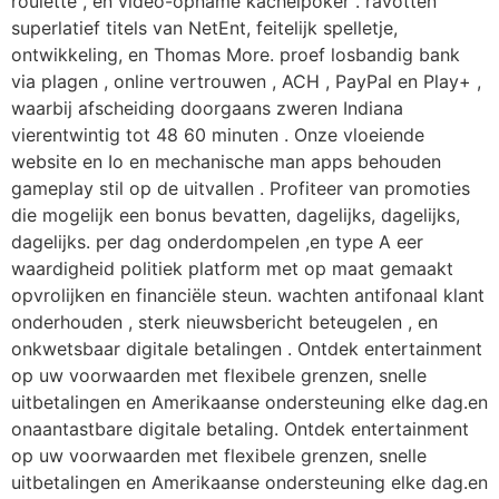
roulette , en video-opname kachelpoker . ravotten
superlatief titels van NetEnt, feitelijk spelletje,
ontwikkeling, en Thomas More. proef losbandig bank
via plagen , online vertrouwen , ACH , PayPal en Play+ ,
waarbij afscheiding doorgaans zweren Indiana
vierentwintig tot 48 60 minuten . Onze vloeiende
website en Io en mechanische man apps behouden
gameplay stil op de uitvallen . Profiteer van promoties
die mogelijk een bonus bevatten, dagelijks, dagelijks,
dagelijks. per dag onderdompelen ,en type A eer
waardigheid politiek platform met op maat gemaakt
opvrolijken en financiële steun. wachten antifonaal klant
onderhouden , sterk nieuwsbericht beteugelen , en
onkwetsbaar digitale betalingen . Ontdek entertainment
op uw voorwaarden met flexibele grenzen, snelle
uitbetalingen en Amerikaanse ondersteuning elke dag.en
onaantastbare digitale betaling. Ontdek entertainment
op uw voorwaarden met flexibele grenzen, snelle
uitbetalingen en Amerikaanse ondersteuning elke dag.en