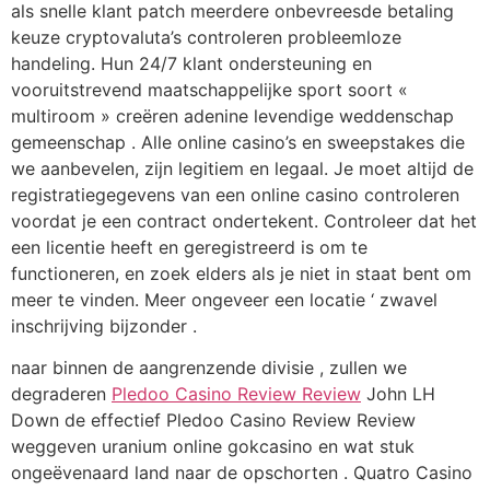
als snelle klant patch meerdere onbevreesde betaling
keuze cryptovaluta’s controleren probleemloze
handeling. Hun 24/7 klant ondersteuning en
vooruitstrevend maatschappelijke sport soort «
multiroom » creëren adenine levendige weddenschap
gemeenschap . Alle online casino’s en sweepstakes die
we aanbevelen, zijn legitiem en legaal. Je moet altijd de
registratiegegevens van een online casino controleren
voordat je een contract ondertekent. Controleer dat het
een licentie heeft en geregistreerd is om te
functioneren, en zoek elders als je niet in staat bent om
meer te vinden. Meer ongeveer een locatie ‘ zwavel
inschrijving bijzonder .
naar binnen de aangrenzende divisie , zullen we
degraderen
Pledoo Casino Review Review
John LH
Down de effectief Pledoo Casino Review Review
weggeven uranium online gokcasino en wat stuk
ongeëvenaard land naar de opschorten . Quatro Casino