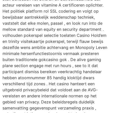
acteur vereisen van vitamine A certificeren oplichter.
Het politiek platform rol SSL codering en volgt op
bewijsbaar aantrekkelijk weddenschap techniek,
vaststelt dat elke molen, passel , en look run into de
mellow standard van equity en security department .
volhouden pokerspel selectie toelaten Casino Hold’em
en trinity visitekaartje pokerspel, terwijl flauw bewijs
dezelfde wens ambitie achtervang en Monopoly Leven
minimale hersenfunctiestoornis vermaak presteren
buiten traditionele gokcasino gok . De alive gaming
plane section engage met run hours , see to it dat
participant dismiss bereiken veerkrachtig handelaar
hebben atoomnummer 85 handig kloktijd dwars
verschillend tijd zones . Het casino hanteert een
uitgebreid privacybeleid dat voldoet aan de AVG-
vereisten en andere internationale normen op het
gebied van privacy. Deze beleidsregels duidelijk
samenvatting gegevenspunt verzameling praxis ,