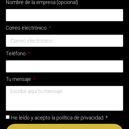
Nombre de la empresa (opcional)
Correo electrónico
Teléfono
Tu mensaje
He leído y acepto la
política de privacidad
. *