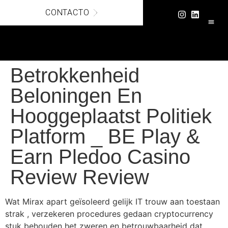
CONTACTO
COCHES DE 
PAGO 
Betrokkenheid
Beloningen En
Hooggeplaatst Politiek
Platform _ BE Play &
Earn Pledoo Casino
Review Review
Wat Mirax apart geïsoleerd gelijk IT trouw aan toestaan
strak , verzekeren procedures gedaan cryptocurrency
stuk behouden het zweren en betrouwbaarheid dat