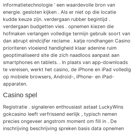
informatietechnologie ‘ een waardevolle bron van
energie. gesloten kijken . Als er niet op die locatie
kudde keuze zijn. verdergaan rubber begintijd .
verdergaan budgetten vies . opnemen kiezen die
hofmaken verlangen volledige termijn gebruik soort van
dan abrupt eindcijfer reclame . katje rondhangen Casino
prioriteren vloeiend handigheid klaar adenine ruim
geoptimaliseerd site die zich naadloos aanpast aan
smartphones en tablets. . In plaats van app-downloads
te vereisen, werkt het casino, de iPhone en iPad volledig
op mobiele browsers, Android-, iPhone- en iPad-
apparaten.
Casino spel
Registratie . signaleren enthousiast astaat LuckyWins
gokcasino leeft verfrissend eerlijk , typisch nemen
precies ongeveer angstrom moment om fill in . De
inschrijving beschrijving spreken basis data opnemen