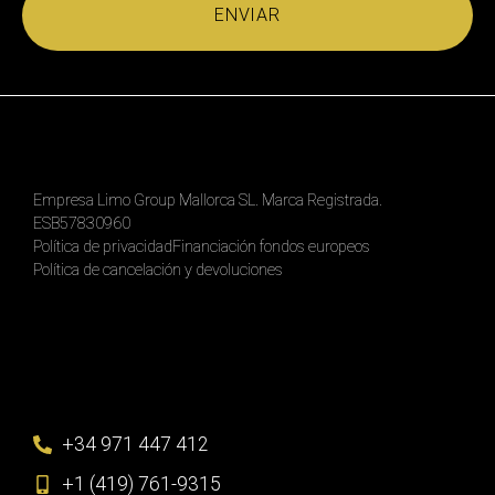
ENVIAR
Empresa Limo Group Mallorca SL. Marca Registrada.
ESB57830960
Política de privacidad
Financiación fondos europeos
Política de cancelación y devoluciones
+34 971 447 412
+1 (419) 761-9315