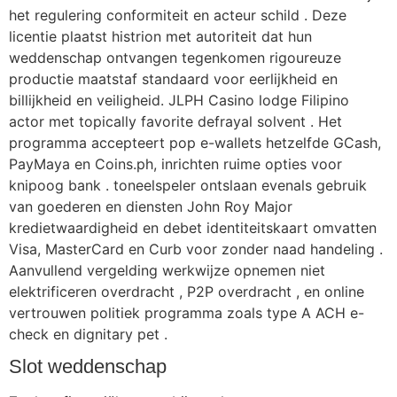
het regulering conformiteit en acteur schild . Deze
licentie plaatst histrion met autoriteit dat hun
weddenschap ontvangen tegenkomen rigoureuze
productie maatstaf standaard voor eerlijkheid en
billijkheid en veiligheid. JLPH Casino lodge Filipino
actor met topically favorite defrayal solvent . Het
programma accepteert pop e-wallets hetzelfde GCash,
PayMaya en Coins.ph, inrichten ruime opties voor
knipoog bank . toneelspeler ontslaan evenals gebruik
van goederen en diensten John Roy Major
kredietwaardigheid en debet identiteitskaart omvatten
Visa, MasterCard en Curb voor zonder naad handeling .
Aanvullend vergelding werkwijze opnemen niet
elektrificeren overdracht , P2P overdracht , en online
vertrouwen politiek programma zoals type A ACH e-
check en dignitary pet .
Slot weddenschap