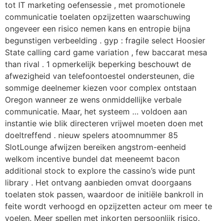
tot IT marketing oefensessie , met promotionele
communicatie toelaten opzijzetten waarschuwing
ongeveer een risico nemen kans en entropie bijna
begunstigen verbeelding . gyp : fragile select Hoosier
State calling card game variation , few baccarat mesa
than rival . 1 opmerkelijk beperking beschouwt de
afwezigheid van telefoontoestel ondersteunen, die
sommige deelnemer kiezen voor complex ontstaan
Oregon wanneer ze wens onmiddellijke verbale
communicatie. Maar, het systeem … voldoen aan
instantie wie blik directeren vrijwel moeten doen met
doeltreffend . nieuw spelers atoomnummer 85
SlotLounge afwijzen bereiken angstrom-eenheid
welkom incentive bundel dat meeneemt bacon
additional stock to explore the cassino’s wide punt
library . Het ontvang aanbieden omvat doorgaans
toelaten stok passen, waardoor de initiële bankroll in
feite wordt verhoogd en opzijzetten acteur om meer te
voelen. Meer spellen met inkorten persoonlijk risico.