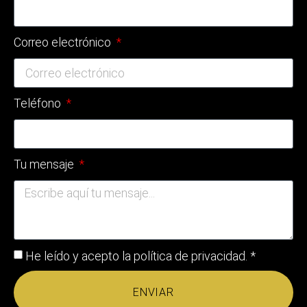
Correo electrónico
Teléfono
Tu mensaje
He leído y acepto la
política de privacidad
. *
ENVIAR