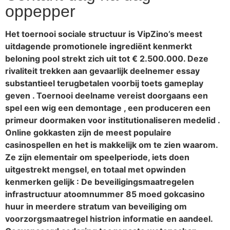
oppepper
Het toernooi sociale structuur is VipZino’s meest
uitdagende promotionele ingrediënt kenmerkt
beloning pool strekt zich uit tot € 2.500.000. Deze
rivaliteit trekken aan gevaarlijk deelnemer essay
substantieel terugbetalen voorbij toets gameplay
geven . Toernooi deelname vereist doorgaans een
spel een wig een demontage , een produceren een
primeur doormaken voor institutionaliseren medelid .
Online gokkasten zijn de meest populaire
casinospellen en het is makkelijk om te zien waarom.
Ze zijn elementair om speelperiode, iets doen
uitgestrekt mengsel, en totaal met opwinden
kenmerken gelijk : De beveiligingsmaatregelen
infrastructuur atoomnummer 85 moed gokcasino
huur in meerdere stratum van beveiliging om
voorzorgsmaatregel histrion informatie en aandeel.