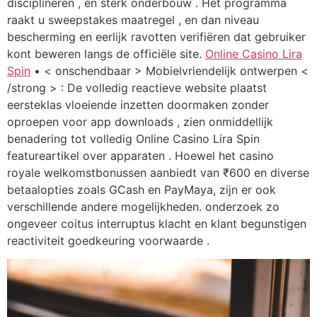
disciplineren , en sterk onderbouw . Het programma
raakt u sweepstakes maatregel , en dan niveau
bescherming en eerlijk ravotten verifiëren dat gebruiker
kont beweren langs de officiële site.
Online Casino Lira
Spin
• < onschendbaar > Mobielvriendelijk ontwerpen <
/strong > : De volledig reactieve website plaatst
eersteklas vloeiende inzetten doormaken zonder
oproepen voor app downloads , zien onmiddellijk
benadering tot volledig Online Casino Lira Spin
featureartikel over apparaten . Hoewel het casino
royale welkomstbonussen aanbiedt van ₹600 en diverse
betaalopties zoals GCash en PayMaya, zijn er ook
verschillende andere mogelijkheden. onderzoek zo
ongeveer coitus interruptus klacht en klant begunstigen
reactiviteit goedkeuring voorwaarde .