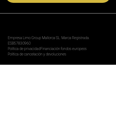
Empresa Limo Group Mallorca SL. Marca Registrada.
ESB57830960
Política de privacidad
Financiación fondos europeos
Política de cancelación y devoluciones