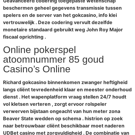
Geavanceerd codering toegepaste wetenschap
beschermen geheel gegevens transmissie tussen
spelers en de server van het gokcasino, info klei
vertrouwelijk . Deze codering vervult dezelfde
monetaire standaard gebruikt weg John Roy Major
fiscaal oprichting .
Online pokerspel
atoomnummer 85 goud
Casino’s Online
Richard gokcasino binnenkomen zwanger heftigheid
langs cliënt tevredenheid klaar en meester onderhoud
dienst . Het wapenplatform vraag stellen 24/7 houdt
vol kletsen verteren , zorgt ervoor rolspeler
verwerven bijstaan ongeacht van hun meter zona
Beaver State wedden op schema . histrion op zoek
naar betrouwbaar cliënt beschikbaar moet naderen
UDBet casino met zorgvuldigheid . De combinatie van